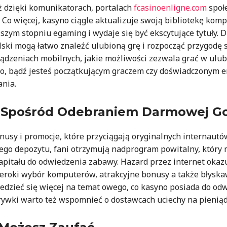
ż dzięki komunikatorach, portalach
fcasinoenligne.com
społ
. Co więcej, kasyno ciągle aktualizuje swoją bibliotekę ko
ym stopniu egaming i wydaje się być ekscytujące tytuły. Dz
olski mogą łatwo znaleźć ulubioną grę i rozpocząć przygodę 
ądzeniach mobilnych, jakie możliwości zezwala grać w ulub
o, bądź jesteś początkującym graczem czy doświadczonym en
nia.
a Spośród Odebraniem Darmowej G
onusy i promocje, które przyciągają oryginalnych internautó
go depozytu, fani otrzymują nadprogram powitalny, który 
pitału do odwiedzenia zabawy. Hazard przez internet okazu
 szeroki wybór komputerów, atrakcyjne bonusy a także błyska
iedzieć się więcej na temat owego, co kasyno posiada do od
ywki warto też wspomnieć o dostawcach uciechy na pieniąd