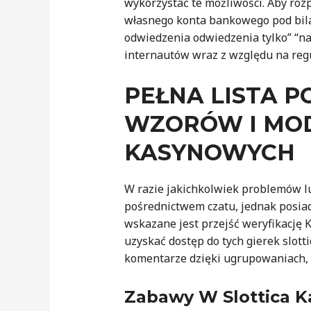
wykorzystać te możliwości. Aby roz
własnego konta bankowego pod bilan
odwiedzenia odwiedzenia tylko” “na
internautów wraz z względu na regu
PEŁNA LISTA 
WZORÓW I MOD
KASYNOWYCH
W razie jakichkolwiek problemów lu
pośrednictwem czatu, jednak posia
wskazane jest przejść weryfikację 
uzyskać dostęp do tych gierek slott
komentarze dzięki ugrupowaniach, p
Zabawy W Slottica K