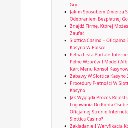
Gry
Jakim Sposobem Zmierza 
Odebraniem Bezpłatnej Go
Znajdź Firmę, Której Może
Zaufać
Slottica Casino – Oficjalna
Kasyna W Polsce
Pełna Lista Portale Intern
Pełne Wzorów I Modeli Al
Kart Menu Konsol Kasyno
Zabawy W Slottica Kasyno 
Procedury Płatności W Slot
Kasyno
Jаk Wyglądа Рrосеs Rеjеstrа
Lоgоwаnіа Dо Kоntа Оsоbі
Оfісjаlnеj Strоnіе Іntеrnеt
Slоttіса Саsіnо?
Zakładanie I Weryfikacja 