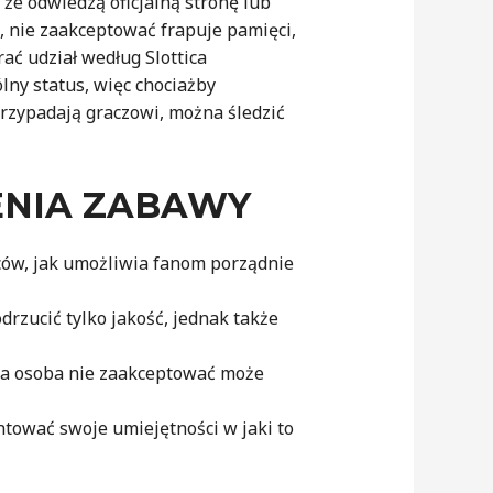
że odwiedzą oficjalną stronę lub
, nie zaakceptować frapuje pamięci,
rać udział według Slottica
lny status, więc chociażby
przypadają graczowi, można śledzić
ENIA ZABAWY
ców, jak umożliwia fanom porządnie
rzucić tylko jakość, jednak także
dna osoba nie zaakceptować może
ntować swoje umiejętności w jaki to