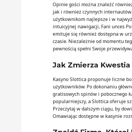
Opinie gości można znaleźć równie
jak i również czynnych internautów
użytkownikom najlepsze i w najwyższ
intuicyjnej nawigacji, Fani unces P
emituje się również dostępna w urz
czasie. Niezależnie od momentu teg
pewnością spełni Swoje przewidywa
Jak Zmierza Kwesti
Kasyno Slottica proponuje liczne b
użytkowników. Po dokonaniu główne
gratisowych spinów i pobocznego ka
popularniejszy, a Slottica oferuje
Przeczytaj w dalszym ciągu, by dow
Omawiając dostępne w kasynie rozr