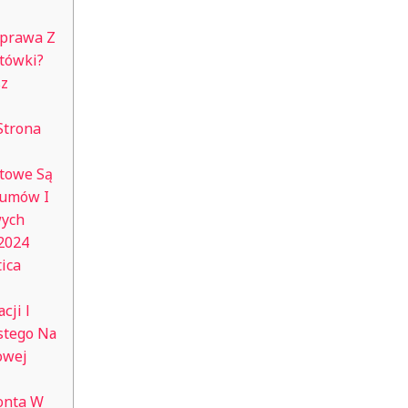
Sprawa Z
tówki?
sz
 Strona
etowe Są
bumów I
wych
2024
tica
сjі І
stеgо Nа
оwеj
Konta W