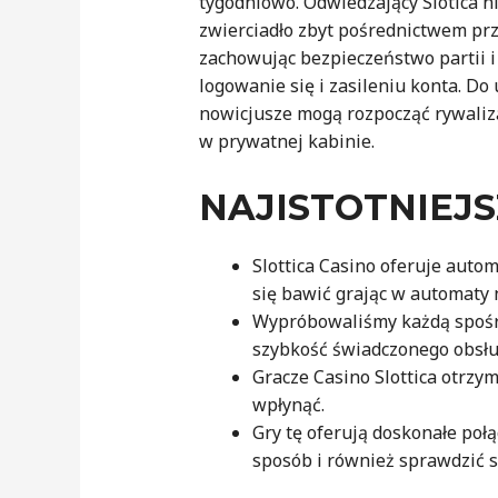
tygodniowo. Odwiedzający Slotica n
zwierciadło zbyt pośrednictwem prz
zachowując bezpieczeństwo partii i S
logowanie się i zasileniu konta. Do
nowicjusze mogą rozpocząć rywalizac
w prywatnej kabinie.
NAJISTOTNIEJ
Slottica Casino oferuje aut
się bawić grając w automaty
Wypróbowaliśmy każdą spośród
szybkość świadczonego obsłu
Gracze Casino Slottica otrzy
wpłynąć.
Gry tę oferują doskonałe poł
sposób i również sprawdzić s