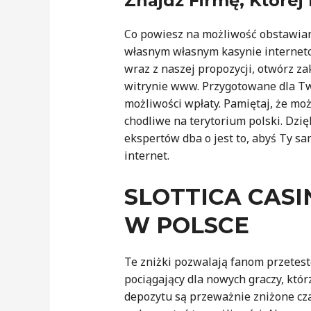
Znajdź Firmę, Której
Co powiesz na możliwość obstawian
własnym własnym kasynie interneto
wraz z naszej propozycji, otwórz z
witrynie www. Przygotowane dla Two
możliwości wpłaty. Pamiętaj, że mo
chodliwe na terytorium polski. Dzię
ekspertów dba o jest to, abyś Ty s
internet.
SLOTTICA CAS
W POLSCE
Te zniżki pozwalają fanom przetest
pociągający dla nowych graczy, któ
depozytu są przeważnie zniżone cza