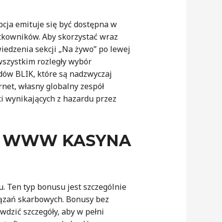
cja emituje się być dostępna w
tkowników. Aby skorzystać wraz
iedzenia sekcji „Na żywo” po lewej
wszystkim rozległy wybór
dów BLIK, które są nadzwyczaj
rnet, własny globalny zespół
ci wynikających z hazardu przez
NA WWW KASYNA
. Ten typ bonusu jest szczególnie
iązań skarbowych. Bonusy bez
dzić szczegóły, aby w pełni