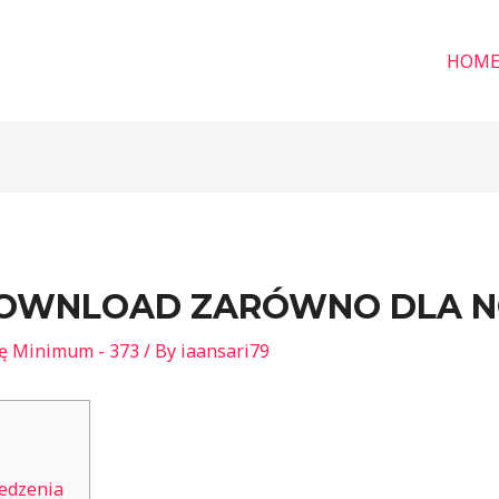
HOM
 DOWNLOAD ZARÓWNO DLA 
tę Minimum - 373
/ By
iaansari79
edzenia