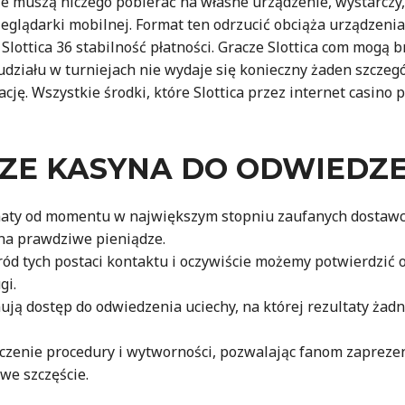
ie muszą niczego pobierać na własne urządzenie, wystarczy, 
eglądarki mobilnej. Format ten odrzucić obciąża urządzenia
lottica 36 stabilność płatności. Gracze Slottica com mogą b
 udziału w turniejach nie wydaje się konieczny żaden szczegó
ję. Wszystkie środki, które Slottica przez internet casino 
SZE KASYNA DO ODWIEDZ
omaty od momentu w największym stopniu zaufanych dostaw
 na prawdziwe pieniądze.
 tych postaci kontaktu i oczywiście możemy potwierdzić od
gi.
mują dostęp do odwiedzenia uciechy, na której rezultaty ża
ączenie procedury i wytworności, pozwalając fanom zapreze
we szczęście.