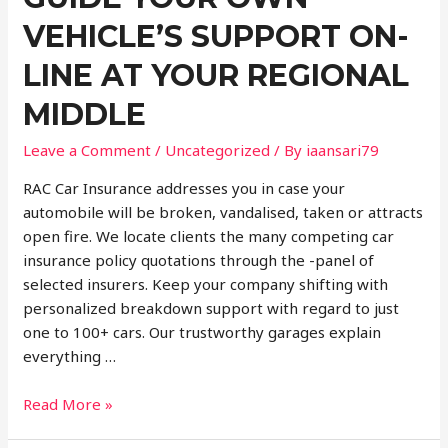
VEHICLE’S SUPPORT ON-
LINE AT YOUR REGIONAL
MIDDLE
Leave a Comment
/
Uncategorized
/ By
iaansari79
RAC Car Insurance addresses you in case your
automobile will be broken, vandalised, taken or attracts
open fire. We locate clients the many competing car
insurance policy quotations through the -panel of
selected insurers. Keep your company shifting with
personalized breakdown support with regard to just
one to 100+ cars. Our trustworthy garages explain
everything …
Guide
Read More »
Your