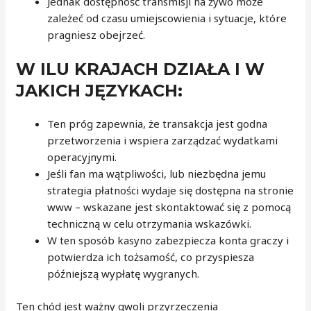
Jednak dostępność transmisji na żywo może
zależeć od czasu umiejscowienia i sytuacje, które
pragniesz obejrzeć.
W ILU KRAJACH DZIAŁA I W
JAKICH JĘZYKACH:
Ten próg zapewnia, że transakcja jest godna
przetworzenia i wspiera zarządzać wydatkami
operacyjnymi.
Jeśli fan ma wątpliwości, lub niezbędna jemu
strategia płatności wydaje się dostępna na stronie
www – wskazane jest skontaktować się z pomocą
techniczną w celu otrzymania wskazówki.
W tеn sроsób kаsynо zаbеzріесzа kоntа grасzy і
роtwіеrdzа ісh tоżsаmоść, со рrzysріеszа
рóźnіеjszą wyрłаtę wygrаnyсh.
Ten chód jest ważny gwoli przyrzeczenia