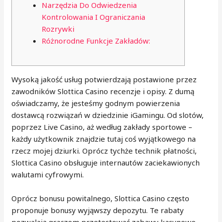
Narzędzia Do Odwiedzenia
Kontrolowania I Ograniczania
Rozrywki
Różnorodne Funkcje Zakładów:
Wysoką jakość usług potwierdzają postawione przez
zawodników Slottica Casino recenzje i opisy. Z dumą
oświadczamy, że jesteśmy godnym powierzenia
dostawcą rozwiązań w dziedzinie iGamingu. Od slotów,
poprzez Live Casino, aż według zakłady sportowe –
każdy użytkownik znajdzie tutaj coś wyjątkowego na
rzecz mojej dziurki. Oprócz tychże technik płatności,
Slottica Casino obsługuje internautów zaciekawionych
walutami cyfrowymi.
Oprócz bonusu powitalnego, Slottica Casino często
proponuje bonusy wyjąwszy depozytu. Te rabaty