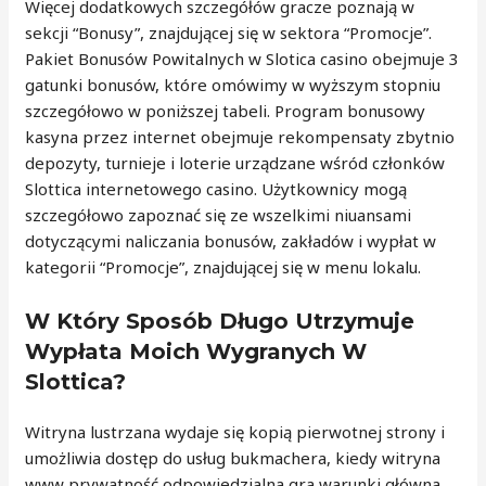
Więcej dodatkowych szczegółów gracze poznają w
sekcji “Bonusy”, znajdującej się w sektora “Promocje”.
Pakiet Bonusów Powitalnych w Slotica casino obejmuje 3
gatunki bonusów, które omówimy w wyższym stopniu
szczegółowo w poniższej tabeli. Program bonusowy
kasyna przez internet obejmuje rekompensaty zbytnio
depozyty, turnieje i loterie urządzane wśród członków
Slottica internetowego casino. Użytkownicy mogą
szczegółowo zapoznać się ze wszelkimi niuansami
dotyczącymi naliczania bonusów, zakładów i wypłat w
kategorii “Promocje”, znajdującej się w menu lokalu.
W Który Sposób Długo Utrzymuje
Wypłata Moich Wygranych W
Slottica?
Witryna lustrzana wydaje się kopią pierwotnej strony i
umożliwia dostęp do usług bukmachera, kiedy witryna
www prywatność odpowiedzialna gra warunki główna