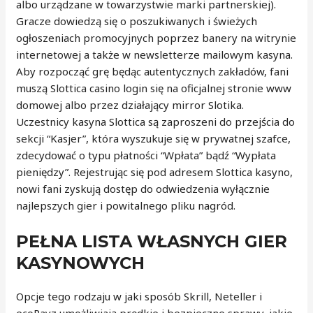
albo urządzane w towarzystwie marki partnerskiej).
Gracze dowiedzą się o poszukiwanych i świeżych
ogłoszeniach promocyjnych poprzez banery na witrynie
internetowej a także w newsletterze mailowym kasyna.
Aby rozpocząć grę będąc autentycznych zakładów, fani
muszą Slottica casino login się na oficjalnej stronie www
domowej albo przez działający mirror Slotika.
Uczestnicy kasyna Slottica są zaproszeni do przejścia do
sekcji “Kasjer”, która wyszukuje się w prywatnej szafce,
zdecydować o typu płatności “Wpłata” bądź “Wypłata
pieniędzy”. Rejestrując się pod adresem Slottica kasyno,
nowi fani zyskują dostęp do odwiedzenia wyłącznie
najlepszych gier i powitalnego pliku nagród.
PEŁNA LISTA WŁASNYCH GIER
KASYNOWYCH
Opcje tego rodzaju w jaki sposób Skrill, Neteller i
ecoPayz umożliwiają prędkie i bezpieczne sprawy, jakie