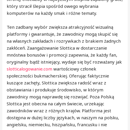
który stracił ślepia spośród owego wybrania
komputerów na każdy smak i różne tematy.
Ten zadbany wybór zwiększa atrakcyjność wizualną
platformy i gwarantuje, że zawodnicy mogą skupić się
na własnych zakładach i rozrywkach z brakiem żadnych
zakłóceń. Zaangażowanie Slottica w dostarczanie
mnóstwa bonusów i promocji zapewnia, że każdy fan,
oryginalny bądź istniejący, wydaje się być rozważany jak
slotticalogowanie.com
wartościowy członek
społeczności bukmacherskiej. Oferując faktycznie
kuszące zachęty, Slottica zwiększa radość wraz z
obstawiania i produkuje środowisko, w którym
zawodnicy mogą naprawdę się rozwijać. Poza Polską
Slottica jest obecna na całym świecie, urzekając
zawodników wraz z różnych krajów. Platforma jest
dostępna w dużej liczby językach, w naszym na polsku,
angielsku, niemiecku, hiszpańsku, francusku i nie