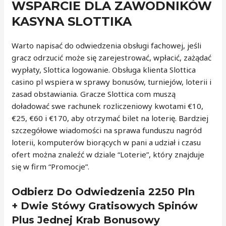
WSPARCIE DLA ZAWODNIKÓW
KASYNA SLOTTIKA
Warto napisać do odwiedzenia obsługi fachowej, jeśli
gracz odrzucić może się zarejestrować, wpłacić, zażądać
wypłaty, Slottica logowanie. Obsługa klienta Slottica
casino pl wspiera w sprawy bonusów, turniejów, loterii i
zasad obstawiania. Gracze Slottica com muszą
doładować swe rachunek rozliczeniowy kwotami €10,
€25, €60 i €170, aby otrzymać bilet na loterię. Bardziej
szczegółowe wiadomości na sprawa funduszu nagród
loterii, komputerów biorących w pani a udział i czasu
ofert można znaleźć w dziale “Loterie”, który znajduje
się w firm “Promocje”.
Odbierz Do Odwiedzenia 2250 Pln
+ Dwie Stówy Gratisowych Spinów
Plus Jednej Krab Bonusowy