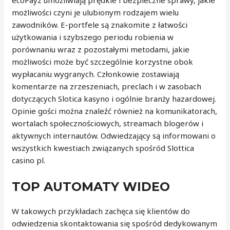
możliwości czyni je ulubionym rodzajem wielu
zawodników. E-portfele są znakomite z łatwości
użytkowania i szybszego periodu robienia w
porównaniu wraz z pozostałymi metodami, jakie
możliwości może być szczególnie korzystne obok
wypłacaniu wygranych. Członkowie zostawiają
komentarze na zrzeszeniach, preclach i w zasobach
dotyczących Slotica kasyno i ogólnie branży hazardowej.
Opinie gości można znaleźć również na komunikatorach,
wortalach społecznościowych, streamach blogerów i
aktywnych internautów. Odwiedzający są informowani o
wszystkich kwestiach związanych spośród Slottica
casino pl.
TOP AUTOMATY WIDEO
W takowych przykładach zachęca się klientów do
odwiedzenia skontaktowania się spośród dedykowanym