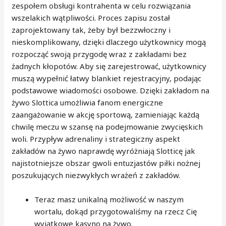
zespołem obsługi kontrahenta w celu rozwiązania
wszelakich wątpliwości. Proces zapisu został
zaprojektowany tak, żeby był bezzwłoczny i
nieskomplikowany, dzięki dlaczego użytkownicy mogą
rozpocząć swoją przygodę wraz z zakładami bez
żadnych kłopotów. Aby się zarejestrować, użytkownicy
muszą wypełnić łatwy blankiet rejestracyjny, podając
podstawowe wiadomości osobowe. Dzięki zakładom na
żywo Slottica umożliwia fanom energiczne
zaangażowanie w akcję sportową, zamieniając każdą
chwilę meczu w szansę na podejmowanie zwycięskich
woli. Przypływ adrenaliny i strategiczny aspekt
zakładów na żywo naprawdę wyróżniają Slotticę jak
najistotniejsze obszar gwoli entuzjastów piłki nożnej
poszukujących niezwykłych wrażeń z zakładów.
Teraz masz unikalną możliwość w naszym
wortalu, dokąd przygotowaliśmy na rzecz Cię
wyjątkowe kasyno na żywo.