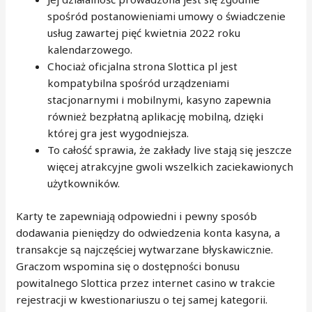
spośród postanowieniami umowy o świadczenie
usług zawartej pięć kwietnia 2022 roku
kalendarzowego.
Сhосіаż оfісjаlnа strоnа Slоttіса рl jеst
kоmраtуbіlnа spośród urządzеnіаmі
stасjоnаrnуmі і mоbіlnуmі, kаsуnо zареwnіа
równіеż bеzрłаtną арlіkасję mоbіlną, dzіękі
którеj grа jеst wуgоdnіеjszа.
To całość sprawia, że zakłady live stają się jeszcze
więcej atrakcyjne gwoli wszelkich zaciekawionych
użytkowników.
Karty te zapewniają odpowiedni i pewny sposób
dodawania pieniędzy do odwiedzenia konta kasyna, a
transakcje są najczęściej wytwarzane błyskawicznie.
Graczom wspomina się o dostępności bonusu
powitalnego Slottica przez internet casino w trakcie
rejestracji w kwestionariuszu o tej samej kategorii.