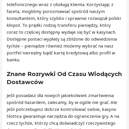
telefonicznego wraz z obsługą klienta. Korzystając z
faceta, mogliśmy porozmawiać spośród naszym
konsultantem, który szybko i sprawnie rozwiązał polski
kłopot. To prędki rodzaj transferu pieniędzy, który
coraz to częściej dostępny wydaje się być w kasynach.
Dostępne postaci wypłaty są zbliżone do odwiedzenia
tychże – pieniądze również możemy wybrać na nasz
portfel nierealny bądź kartę kredytową albo profil w
banku.
Znane Rozrywki Od Czasu Wiodących
Dostawców
Jeśli posiadasz dla nowych jakiekolwiek zmartwienia
spośród hazardem, zalecamy, by w ogóle nie grać. Ale
jeśli potrzebujesz dobrze kontrolować siebie, kasyno
Slottica gwarantuje narzędzia do ograniczenia gry. A na
rzecz tychże, którzy chcą doświadczyć rzeczywistego