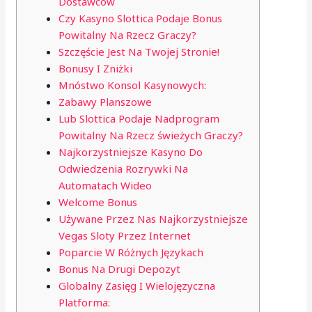
Dostawców
Czy Kasyno Slottica Podaje Bonus
Powitalny Na Rzecz Graczy?
Szczęście Jest Na Twojej Stronie!
Bonusy I Zniżki
Mnóstwo Konsol Kasynowych:
Zabawy Planszowe
Lub Slottica Podaje Nadprogram
Powitalny Na Rzecz świeżych Graczy?
Najkorzystniejsze Kasyno Do
Odwiedzenia Rozrywki Na
Automatach Wideo
Welcome Bonus
Używane Przez Nas Najkorzystniejsze
Vegas Sloty Przez Internet
Poparcie W Różnych Językach
Bonus Na Drugi Depozyt
Globalny Zasięg I Wielojęzyczna
Platforma: