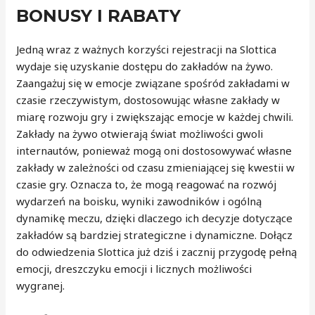
BONUSY I RABATY
Jedną wraz z ważnych korzyści rejestracji na Slottica
wydaje się uzyskanie dostępu do zakładów na żywo.
Zaangażuj się w emocje związane spośród zakładami w
czasie rzeczywistym, dostosowując własne zakłady w
miarę rozwoju gry i zwiększając emocje w każdej chwili.
Zakłady na żywo otwierają świat możliwości gwoli
internautów, ponieważ mogą oni dostosowywać własne
zakłady w zależności od czasu zmieniającej się kwestii w
czasie gry. Oznacza to, że mogą reagować na rozwój
wydarzeń na boisku, wyniki zawodników i ogólną
dynamikę meczu, dzięki dlaczego ich decyzje dotyczące
zakładów są bardziej strategiczne i dynamiczne. Dołącz
do odwiedzenia Slottica już dziś i zacznij przygodę pełną
emocji, dreszczyku emocji i licznych możliwości
wygranej.