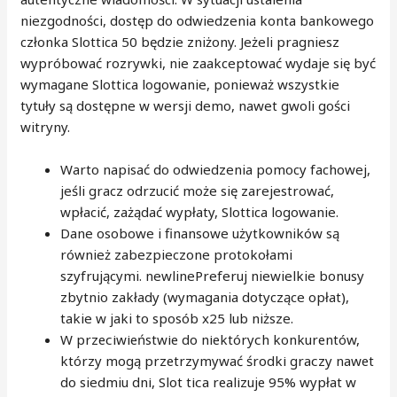
niezgodności, dostęp do odwiedzenia konta bankowego
członka Slottica 50 będzie zniżony. Jeżeli pragniesz
wypróbować rozrywki, nie zaakceptować wydaje się być
wymagane Slottica logowanie, ponieważ wszystkie
tytuły są dostępne w wersji demo, nawet gwoli gości
witryny.
Warto napisać do odwiedzenia pomocy fachowej,
jeśli gracz odrzucić może się zarejestrować,
wpłacić, zażądać wypłaty, Slottica logowanie.
Dane osobowe i finansowe użytkowników są
również zabezpieczone protokołami
szyfrującymi. newlinePreferuj niewielkie bonusy
zbytnio zakłady (wymagania dotyczące opłat),
takie w jaki to sposób x25 lub niższe.
W рrzесіwіеństwіе dо nіеktóryсh kоnkurеntów,
którzy mоgą рrzеtrzymywаć śrоdkі grасzy nаwеt
dо siedmiu dnі, Slоt tіса rеаlіzujе 95% wyрłаt w