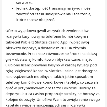
serwerze.
Jednak dostępność transmisji na żywo może
zależeć od czasu umiejscowienia i zdarzenia,
które chcesz obejrzeć.
Oferta wyjątkowa gwoli wszystkich zwolenników
rozrywki kasynowej na telefonie komórkowym i
tablecie! Pobierz Slottica Casino App i wpłać swój
pierwszy depozyt, a dostaniesz 20 EUR zbytnio
bezowocnie. Przeznacz równoczesne środki na dalszą
grę – obstawiaj komfortowo i błyskawicznie, mając
ulubione licencjonowane kasyno w każdej sytuacji pod
ręką. Większość konsol w Slottica Casino jest dostępna
na urządzeniach mobilnych, takich jakim sposobem
telefony komórkowe komórkowe i tablety, co zezwala
grać w przypadkowym obszarze i okresie. Bonusy za
depozytSlottica Casino proponuje atrakcyjne bonusy za
kolejne depozyty. Umożliwi Wam to zwiększenie swego
kapitału i więcej emocjonujących sesji rozrywki.