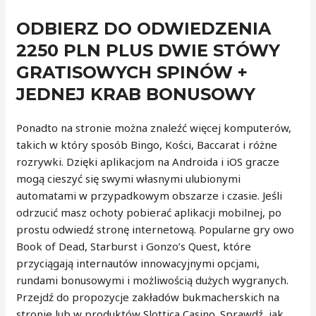
ODBIERZ DO ODWIEDZENIA
2250 PLN PLUS DWIE STÓWY
GRATISOWYCH SPINÓW +
JEDNEJ KRAB BONUSOWY
Ponadto na stronie można znaleźć więcej komputerów,
takich w który sposób Bingo, Kości, Baccarat i różne
rozrywki. Dzięki aplikacjom na Androida i iOS gracze
mogą cieszyć się swymi własnymi ulubionymi
automatami w przypadkowym obszarze i czasie. Jeśli
odrzucić masz ochoty pobierać aplikacji mobilnej, po
prostu odwiedź stronę internetową. Popularne gry owo
Book of Dead, Starburst i Gonzo’s Quest, które
przyciągają internautów innowacyjnymi opcjami,
rundami bonusowymi i możliwością dużych wygranych.
Przejdź do propozycje zakładów bukmacherskich na
stronie lub w produktów Slottica Casino. Sprawdź, jak