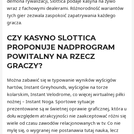
demona rywalizacji, Slottica podaje kasyna na żywo
wraz z fachowymi dealerami. Różnorodność wariantów
tych gier zezwala zaspokoić zapatrywania każdego
gracza.
CZY KASYNO SLOTTICA
PROPONUJE NADPROGRAM
POWITALNY NA RZECZ
GRACZY?
Można zabawić się w typowanie wyników wyścigów
hartów, Instant Greyhounds, wyścigów na torze
kolarskim, Instant Velodrome, co więcej wirtualnej piłki
nożnej – Instant Noga. Sportowe sytuacje
prezentowane są w świetnej oprawie graficznej, która u
dołu względem atrakcyjności nie zaakceptować różni się
wiele od czasu zawodów relacjonowanych w tv. Co nie
mylę się, o wygranej nie postanawia tutaj nauka, lecz