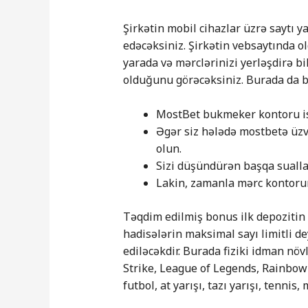
Şirkətin mobil cihazlar üzrə saytı y
edəcəksiniz. Şirkətin vebsaytında o
yarada və mərclərinizi yerləşdirə bi
olduğunu görəcəksiniz. Burada da bəy
MostBet bukmeker kontoru ist
Əgər siz hələdə mostbetə üzv 
olun.
Sizi düşündürən başqa suallar
Lakin, zamanla mərc kontorun
Təqdim edilmiş bonus ilk depozitin 
hadisələrin maksimal sayı limitli de
ediləcəkdir. Burada fiziki idman növ
Strike, League of Legends, Rainbow 
futbol, at yarışı, tazı yarışı, tennis