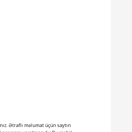
nız. Ətraflı məlumat üçün saytın