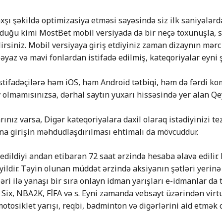
axşı şəkildə optimizasiya etməsi sayəsində siz ilk saniyələrdə
lduğu kimi MostBet mobil versiyada da bir neçə toxunuşla, 
lirsiniz. Mobil versiyaya giriş etdiyiniz zaman dizaynın mərc 
az və mavi fonlardan istifadə edilmiş, kateqoriyalar eyni şə
ifadəçilərə həm iOS, həm Android tətbiqi, həm də fərdi kom
olmamısınızsa, dərhal saytın yuxarı hissəsində yer alan Qe
ınız varsa, Digər kateqoriyalara daxil olaraq istədiyinizi te
a girişin məhdudlaşdırılması ehtimalı da mövcuddur.
edildiyi andan etibarən 72 saat ərzində hesaba əlavə edilir.
yildir. Təyin olunan müddət ərzində aksiyanın şətləri yerinə
ləri ilə yanaşı bir sıra onlayn idman yarışları e-idmanlar da
Six, NBA2K, FİFA və s. Eyni zamanda vebsayt üzərindən virtu
, motosiklet yarışı, reqbi, badminton və digərlərini aid etmək o