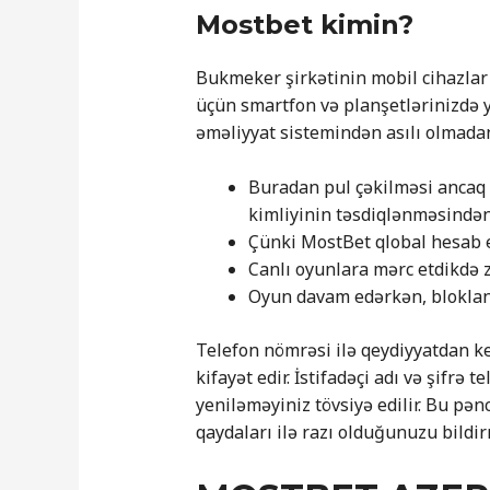
Mostbet kimin?
Bukmeker şirkətinin mobil cihazlar
üçün smartfon və planşetlərinizdə ye
əməliyyat sistemindən asılı olmadan 
Buradan pul çəkilməsi ancaq 
kimliyinin təsdiqlənməsində
Çünki MostBet qlobal hesab ed
Canlı oyunlara mərc etdikdə z
Oyun davam edərkən, bloklan
Telefon nömrəsi ilə qeydiyyatdan k
kifayət edir. İstifadəçi adı və şifr
yeniləməyiniz tövsiyə edilir. Bu pən
qaydaları ilə razı olduğunuzu bildi