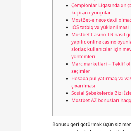
Çempionlar Liqasında ən ç
keçirən oyunçular
MostBet-ə necə daxil olmaq
iOS tətbiq və yüklənilməsi
Mostbet Casino TR nasıl gi
yapılır, online casino oyunl
slotlar, kullanıcılar için m
yöntemleri
Mərc marketləri – Təklif o
seçimlər
Hesaba pul yatırmaq və vəs
çıxarılması
Sosial Şəbəkələrdə Bizi İzl
Mostbet AZ bonusları haq
Bonusu geri götürmək üçün siz mərc 