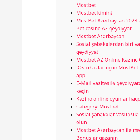
Mostbet
Mostbet kimin?
MostBet Azerbaycan 2023 
Bet casino AZ qeydiyyat
Mostbet Azərbaycan
Sosial şəbəkələrdən biri va
qeydiyyat
Mostbet AZ Online Kazino 
iOS cihazlar üçün MostBet
app
E-Mail vasitəsilə qeydiyya
keçin
Kazino online oyunlar haq
Category: Mostbet
Sosial şəbəkələr vasitəsilə 
olun
Mostbet Azərbaycan ilə mə
Bonuslar qazanın