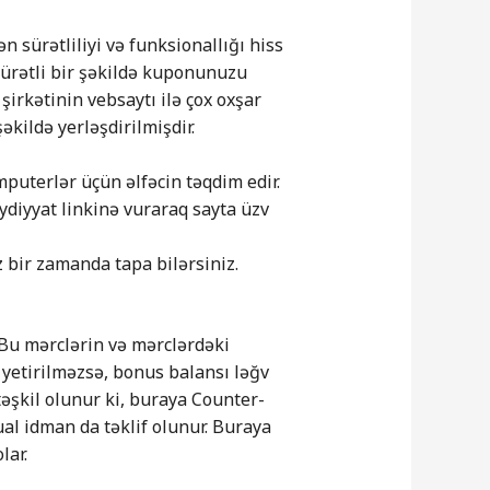
n sürətliliyi və funksionallığı hiss
sürətli bir şəkildə kuponunuzu
şirkətinin vebsaytı ilə çox oxşar
kildə yerləşdirilmişdir.
puterlər üçün əlfəcin təqdim edir.
ydiyyat linkinə vuraraq sayta üzv
z bir zamanda tapa bilərsiniz.
 Bu mərclərin və mərclərdəki
 yetirilməzsə, bonus balansı ləğv
 təşkil olunur ki, buraya Counter-
al idman da təklif olunur. Buraya
lar.