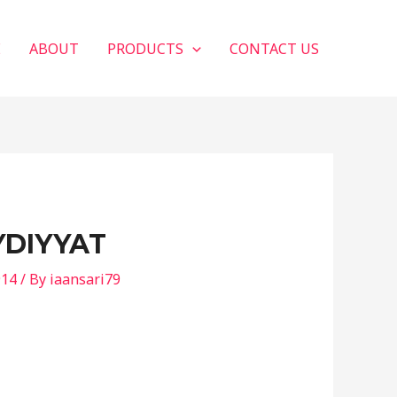
E
ABOUT
PRODUCTS
CONTACT US
YDIYYAT
914
/ By
iaansari79