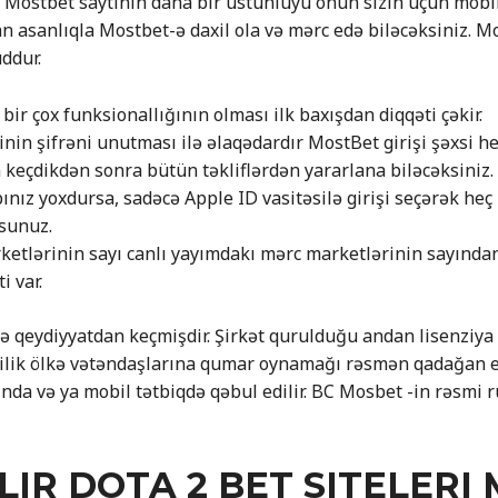
 Mostbet saytının daha bir üstünlüyü onun sizin üçün mobi
n asanlıqla Mostbet-ə daxil ola və mərc edə biləcəksiniz. M
ddur.
ir çox funksionallığının olması ilk baxışdan diqqəti çəkir.
inin şifrəni unutması ilə əlaqədardır MostBet girişi şəxsi h
 keçdikdən sonra bütün təkliflərdən yararlana biləcəksiniz.
ınız yoxdursa, sadəcə Apple ID vasitəsilə girişi seçərək he
sunuz.
etlərinin sayı canlı yayımdakı mərc marketlərinin sayından 
i var.
ə qeydiyyatdan keçmişdir. Şirkət qurulduğu andan lisenziya 
cilik ölkə vətəndaşlarına qumar oynamağı rəsmən qadağan et
nda və ya mobil tətbiqdə qəbul edilir. BC Mosbet -in rəsmi ru
LIR DOTA 2 BET SITELERI