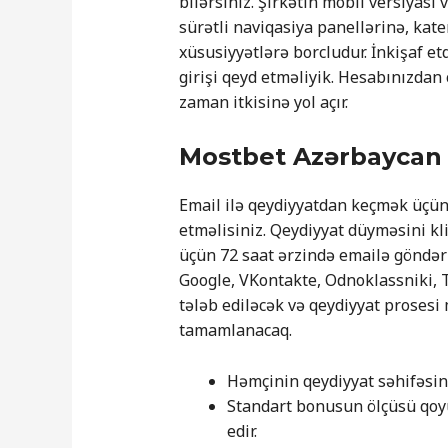
bilərsiniz. Şirkətin mobil versiyası
sürətli naviqasiya panellərinə, kat
xüsusiyyətlərə borcludur. İnkişaf et
girişi qeyd etməliyik. Hesabınızdan 
zaman itkisinə yol açır.
Mostbet Azərbaycan
Email ilə qeydiyyatdan keçmək üçün
etməlisiniz. Qeydiyyat düyməsini k
üçün 72 saat ərzində emailə göndəri
Google, VKontakte, Odnoklassniki, T
tələb ediləcək və qeydiyyat prosesi
tamamlanacaq.
Həmçinin qeydiyyat səhifəsin
Standart bonusun ölçüsü qoy
edir.