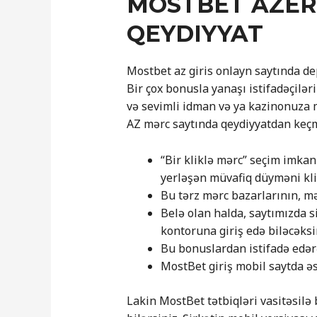
MOSTBET AZERB
QEYDIYYAT
Mostbet az giris onlayn saytında d
Bir çox bonusla yanaşı istifadəçilə
və sevimli idman və ya kazinonuza m
AZ mərc saytında qeydiyyatdan keçmə
“Bir kliklə mərc” seçim imka
yerləşən müvafiq düyməni kli
Bu tərz mərc bazarlarının, mər
Belə olan halda, saytımızda s
kontoruna giriş edə biləcəksi
Bu bonuslardan istifadə edərə
MostBet giriş mobil saytda əs
Lakin MostBet tətbiqləri vasitəsilə 