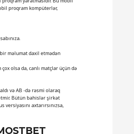
l proqram yaratmasıdır. Bu mobil
obil proqram kompüterlər,
esabınıza.
ç bir məlumat daxil etmədən
çox olsa da, canlı matçlar üçün də
aldı və AB -də rəsmi olaraq
mir. Bütün bahislər şirkət
s versiyasını axtarırsınızsa,
 MOSTBET