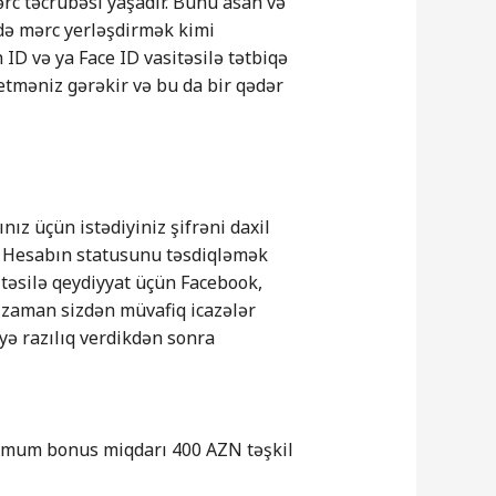
ərc təcrübəsi yaşadır. Bunu asan və
ldə mərc yerləşdirmək kimi
 ID və ya Face ID vasitəsilə tətbiqə
 etməniz gərəkir və bu da bir qədər
z üçün istədiyiniz şifrəni daxil
. Hesabın statusunu təsdiqləmək
itəsilə qeydiyyat üçün Facebook,
u zaman sizdən müvafiq icazələr
yə razılıq verdikdən sonra
simum bonus miqdarı 400 AZN təşkil