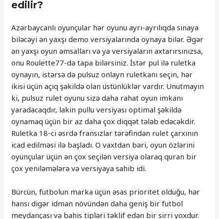
edilir?
Azərbaycanlı oyunçular hər oyunu ayrı-ayrılıqda sınaya
biləcəyi ən yaxşı demo versiyalarında oynaya bilər. Əgər
ən yaxşı oyun əmsalları və ya versiyaların axtarırsınızsa,
onu Roulette77-də tapa bilərsiniz. İstər pul ilə ruletka
oynayın, istərsə də pulsuz onlayn ruletkanı seçin, hər
ikisi üçün açıq şəkildə olan üstünlüklər vardır. Unutmayın
ki, pulsuz rulet oyunu sizə daha rahat oyun imkanı
yaradacaqdır, lakin pullu versiyası optimal şəkildə
oynamaq üçün bir az daha çox diqqət tələb edəcəkdir.
Ruletka 18-ci əsrdə fransızlar tərəfindən rulet çarxının
icad edilməsi ilə başladı. O vaxtdan bəri, oyun özlərini
oyunçular üçün ən çox seçilən versiya olaraq quran bir
çox yeniləmələrə və versiyaya sahib idi.
Bürcün, futbolun marka üçün əsas prioritet olduğu, hər
hansı digər idman növündən daha geniş bir futbol
meydançası və bahis tipləri təklif edən bir sirri yoxdur.