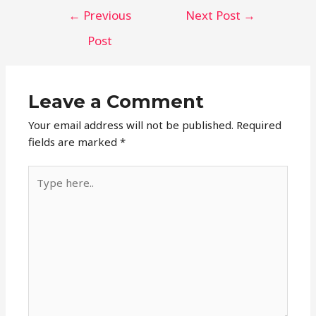
Post
←
Previous
Next Post
→
navigation
Post
Leave a Comment
Your email address will not be published.
Required
fields are marked
*
Type
here..