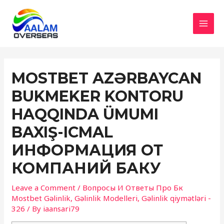
Skip
to
content
MAI
MEN
MOSTBET AZƏRBAYCAN
BUKMEKER KONTORU
HAQQINDA ÜMUMI
BAXIŞ-ICMAL
ИНФОРМАЦИЯ ОТ
КОМПАНИЙ БАКУ
Leave a Comment
/
Вопросы И Ответы Про Бк
Mostbet Gəlinlik, Gəlinlik Modelleri, Gəlinlik qiymətləri -
326
/ By
iaansari79