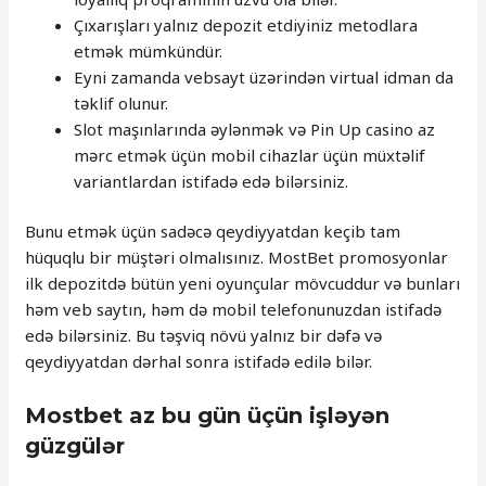
Çıxarışları yalnız depozit etdiyiniz metodlara
etmək mümkündür.
Eyni zamanda vebsayt üzərindən virtual idman da
təklif olunur.
Slot maşınlarında əylənmək və Pin Up casino az
mərc etmək üçün mobil cihazlar üçün müxtəlif
variantlardan istifadə edə bilərsiniz.
Bunu etmək üçün sadəcə qeydiyyatdan keçib tam
hüquqlu bir müştəri olmalısınız. MostBet promosyonlar
ilk depozitdə bütün yeni oyunçular mövcuddur və bunları
həm veb saytın, həm də mobil telefonunuzdan istifadə
edə bilərsiniz. Bu təşviq növü yalnız bir dəfə və
qeydiyyatdan dərhal sonra istifadə edilə bilər.
Mostbet az bu gün üçün işləyən
güzgülər