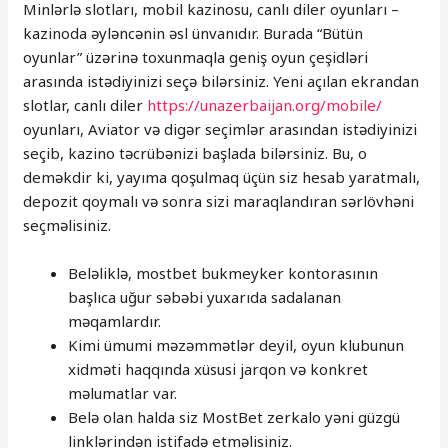
Minlərlə slotları, mobil kazinosu, canlı diler oyunları –
kazinoda əyləncənin əsl ünvanıdır. Burada “Bütün
oyunlar” üzərinə toxunmaqla geniş oyun çeşidləri
arasında istədiyinizi seçə bilərsiniz. Yeni açılan ekrandan
slotlar, canlı diler
https://unazerbaijan.org/mobile/
oyunları, Aviator və digər seçimlər arasından istədiyinizi
seçib, kazino təcrübənizi başlada bilərsiniz. Bu, o
deməkdir ki, yayıma qoşulmaq üçün siz hesab yaratmalı,
depozit qoymalı və sonra sizi maraqlandıran sərlövhəni
seçməlisiniz.
Beləliklə, mostbet bukmeyker kontorasının
başlıca uğur səbəbi yuxarıda sadalanan
məqamlardır.
Kimi ümumi məzəmmətlər deyil, oyun klubunun
xidməti haqqında xüsusi jarqon və konkret
məlumatlar var.
Belə olan halda siz MostBet zerkalo yəni güzgü
linklərindən istifadə etməlisiniz.