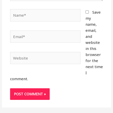
Name*
Save
my
name,
email,
Email*
and
website
in this
browser
Website
for the
next time
I
comment.