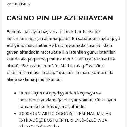
verməlisiniz.
CASINO PIN UP AZERBAYCAN
Bununla da sayta baş verə biləcək hər hansı bir
hücumların qarşısı alınmaqdadır. Bu səbəbdən sayta qeyd
etdiyiniz məlumatlar və kart məlumatlarınız hər daim
güvən altındadır. MostBetlə ilin istənilən günü, istənilən
saatda əlaqə qurmaq mümkündür. “Canlı çat vasitəsi ilə
əlaqə”, “Bizə zəng edin”, “e-Mail ilə əlaqə” və “Geri
bildirim forması ilə əlaqə” üsulları ilə mərc kontoru ilə
əlaqə saxlamaq mümkündür.
Bunun üçün də qeydiyyatdan keçməyə və
hesabınızı yoxlamağa ehtiyac yoxdur, çünki oyun
tamamilə hər kəs üçün əlçatandır.
3000-DƏN ARTIQ ÖDƏNİŞ TERMİNALIMIZ VƏ
İSTİFADƏÇİ DOSTU İNTERFEYSİMİZLƏ 7/24
XİDMƏTİNİZDƏYİK!