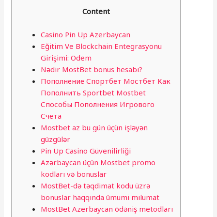
Content
Casino Pin Up Azerbaycan
Eğitim Ve Blockchain Entegrasyonu
Girişimi: Odem
Nədir MostBet bonus hesabı?
Пополнение Спортбет Мостбет Как
Пополнить Sportbet Mostbet
Способы Пополнения Игрового
Счета
Mostbet az bu gün üçün işləyən
güzgülər
Pin Up Casino Güvenilirliği
Azərbaycan üçün Mostbet promo
kodları və bonuslar
MostBet-də təqdimat kodu üzrə
bonuslar haqqında ümumi mılumat
MostBet Azerbaycan ödəniş metodları