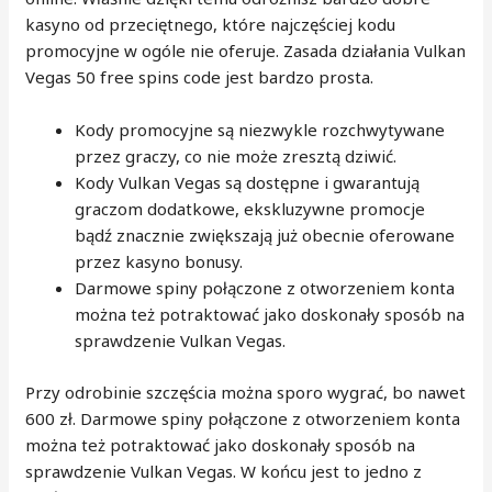
kasyno od przeciętnego, które najczęściej kodu
promocyjne w ogóle nie oferuje. Zasada działania Vulkan
Vegas 50 free spins code jest bardzo prosta.
Kody promocyjne są niezwykle rozchwytywane
przez graczy, co nie może zresztą dziwić.
Kody Vulkan Vegas są dostępne i gwarantują
graczom dodatkowe, ekskluzywne promocje
bądź znacznie zwiększają już obecnie oferowane
przez kasyno bonusy.
Darmowe spiny połączone z otworzeniem konta
można też potraktować jako doskonały sposób na
sprawdzenie Vulkan Vegas.
Przy odrobinie szczęścia można sporo wygrać, bo nawet
600 zł. Darmowe spiny połączone z otworzeniem konta
można też potraktować jako doskonały sposób na
sprawdzenie Vulkan Vegas. W końcu jest to jedno z