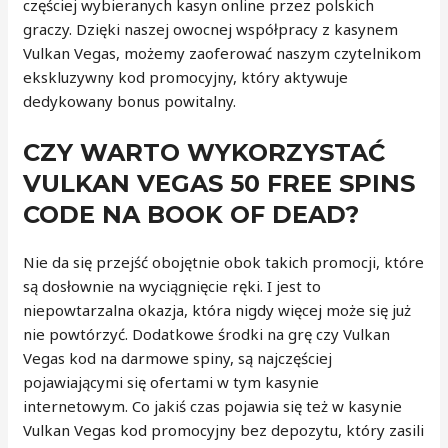
częściej wybieranych kasyn online przez polskich
graczy. Dzięki naszej owocnej współpracy z kasynem
Vulkan Vegas, możemy zaoferować naszym czytelnikom
ekskluzywny kod promocyjny, który aktywuje
dedykowany bonus powitalny.
CZY WARTO WYKORZYSTAĆ
VULKAN VEGAS 50 FREE SPINS
CODE NA BOOK OF DEAD?
Nie da się przejść obojętnie obok takich promocji, które
są dosłownie na wyciągnięcie ręki. I jest to
niepowtarzalna okazja, która nigdy więcej może się już
nie powtórzyć. Dodatkowe środki na grę czy Vulkan
Vegas kod na darmowe spiny, są najczęściej
pojawiającymi się ofertami w tym kasynie
internetowym. Co jakiś czas pojawia się też w kasynie
Vulkan Vegas kod promocyjny bez depozytu, który zasili