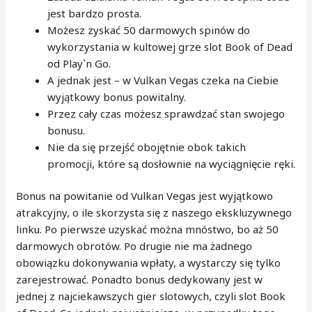
jest bardzo prosta.
Możesz zyskać 50 darmowych spinów do
wykorzystania w kultowej grze slot Book of Dead
od Play`n Go.
A jednak jest – w Vulkan Vegas czeka na Ciebie
wyjątkowy bonus powitalny.
Przez cały czas możesz sprawdzać stan swojego
bonusu.
Nie da się przejść obojętnie obok takich
promocji, które są dosłownie na wyciągnięcie ręki.
Bonus na powitanie od Vulkan Vegas jest wyjątkowo
atrakcyjny, o ile skorzysta się z naszego ekskluzywnego
linku. Po pierwsze uzyskać można mnóstwo, bo aż 50
darmowych obrotów. Po drugie nie ma żadnego
obowiązku dokonywania wpłaty, a wystarczy się tylko
zarejestrować. Ponadto bonus dedykowany jest w
jednej z najciekawszych gier slotowych, czyli slot Book