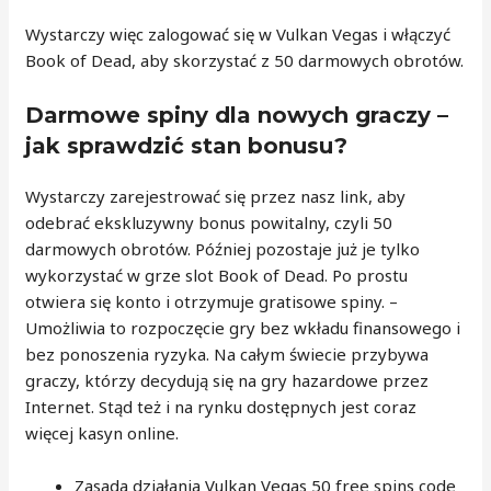
Wystarczy więc zalogować się w Vulkan Vegas i włączyć
Book of Dead, aby skorzystać z 50 darmowych obrotów.
Darmowe spiny dla nowych graczy –
jak sprawdzić stan bonusu?
Wystarczy zarejestrować się przez nasz link, aby
odebrać ekskluzywny bonus powitalny, czyli 50
darmowych obrotów. Później pozostaje już je tylko
wykorzystać w grze slot Book of Dead. Po prostu
otwiera się konto i otrzymuje gratisowe spiny. –
Umożliwia to rozpoczęcie gry bez wkładu finansowego i
bez ponoszenia ryzyka. Na całym świecie przybywa
graczy, którzy decydują się na gry hazardowe przez
Internet. Stąd też i na rynku dostępnych jest coraz
więcej kasyn online.
Zasada działania Vulkan Vegas 50 free spins code