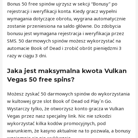
Bonus 50 free spinów ujrzysz w sekcji “Bonusy” po
rejestracji i weryfikacji konta. Kiedy gracz wypełni
wymagania dotyczące obrotu, wygrana automatycznie
zostanie przeniesiona na saldo główne. Do zdobycia
bonusu jest wymagana rejestracja i weryfikacja przez
SMS. 50 darmowych spinów możesz wykorzystać na
automacie Book of Dead i zrobić obrót pieniędzmi 3
razy w ciągu 3 dni.
Jaka jest maksymalna kwota Vulkan
Vegas 50 free spins?
Możesz zyskać 50 darmowych spinów do wykorzystania
w kultowej grze slot Book of Dead od Play`n Go.
Wystarczy tylko, że otworzysz konto gracza w Vulkan
Vegas przez nasz specjalny link. Nic nie szkodzi
wykorzystać kilka kodów promocyjnych, pod
warunkiem, że kasyno aktualnie na to pozwala, a bonusy