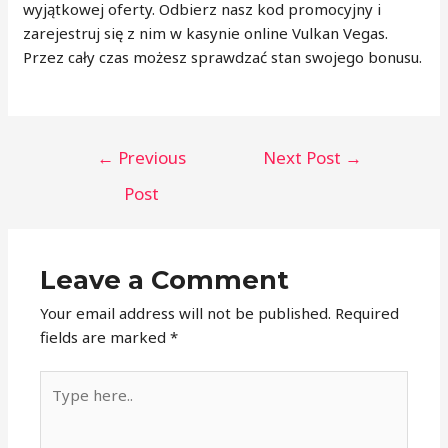
wyjątkowej oferty. Odbierz nasz kod promocyjny i
zarejestruj się z nim w kasynie online Vulkan Vegas.
Przez cały czas możesz sprawdzać stan swojego bonusu.
Post
←
Previous
Next Post
→
navigation
Post
Leave a Comment
Your email address will not be published.
Required
fields are marked
*
Type
here..