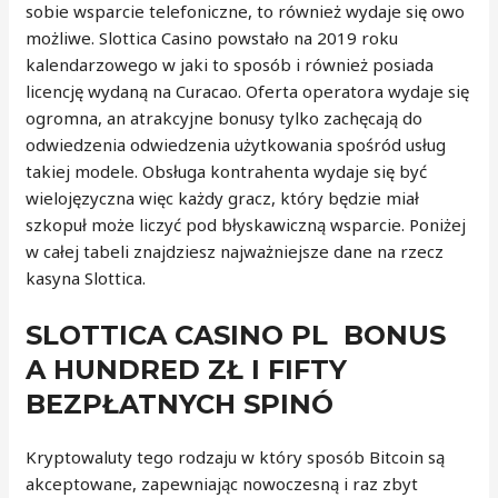
sobie wsparcie telefoniczne, to również wydaje się owo
możliwe. Slottica Casino powstało na 2019 roku
kalendarzowego w jaki to sposób i również posiada
licencję wydaną na Curacao. Oferta operatora wydaje się
ogromna, an atrakcyjne bonusy tylko zachęcają do
odwiedzenia odwiedzenia użytkowania spośród usług
takiej modele. Obsługa kontrahenta wydaje się być
wielojęzyczna więc każdy gracz, który będzie miał
szkopuł może liczyć pod błyskawiczną wsparcie. Poniżej
w całej tabeli znajdziesz najważniejsze dane na rzecz
kasyna Slottica.
SLOTTICA CASINO PL ️ BONUS
A HUNDRED ZŁ I FIFTY
BEZPŁATNYCH SPINÓ
Kryptowaluty tego rodzaju w który sposób Bitcoin są
akceptowane, zapewniając nowoczesną i raz zbyt