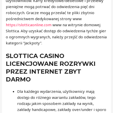
użytkowników. Karty kredytowe/debetowe i przelewy
pieniężne mogą potrwać do odwiedzenia pięć dni
roboczych. Gracze mogą przesłać te pliki zbytnio
pośrednictwem dedykowanej strony www
https://slotticaonline.com
www na witrynie domowej
Slottica. Aby uzyskać dostęp do odwiedzenia tychże gier
o ogromnych wygranych, należy przejść do odwiedzenia
kategorii “Jackpoty”.
SLOTTICA CASINO
LICENCJOWANE ROZRYWKI
PRZEZ INTERNET ZBYT
DARMO
Dla każdego wydarzenia, użytkownicy mają
dostęp do różnego wariantu zakładów, tego
rodzaju jakim sposobem zakłady na wynik,
zakłady handicapowe, zakłady over/under i sporo