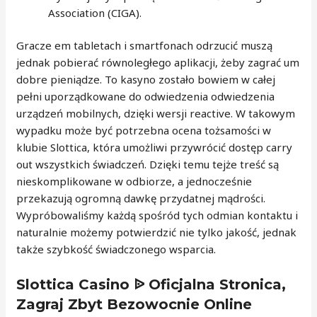
Association (CIGA).
Gracze em tabletach i smartfonach odrzucić muszą
jednak pobierać równoległego aplikacji, żeby zagrać um
dobre pieniądze. To kasyno zostało bowiem w całej
pełni uporządkowane do odwiedzenia odwiedzenia
urządzeń mobilnych, dzięki wersji reactive. W takowym
wypadku może być potrzebna ocena tożsamości w
klubie Slottica, która umożliwi przywrócić dostęp carry
out wszystkich świadczeń. Dzięki temu tejże treść są
nieskomplikowane w odbiorze, a jednocześnie
przekazują ogromną dawkę przydatnej mądrości.
Wypróbowaliśmy każdą spośród tych odmian kontaktu i
naturalnie możemy potwierdzić nie tylko jakość, jednak
także szybkość świadczonego wsparcia.
Slottica Casino ᐉ Oficjalna Stronica,
Zagraj Zbyt Bezowocnie Online