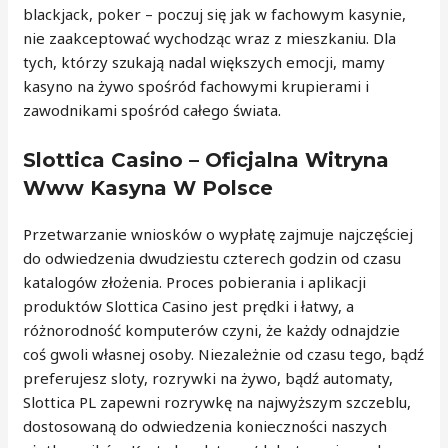
blackjack, poker – poczuj się jak w fachowym kasynie,
nie zaakceptować wychodząc wraz z mieszkaniu. Dla
tych, którzy szukają nadal większych emocji, mamy
kasyno na żywo spośród fachowymi krupierami i
zawodnikami spośród całego świata.
Slottica Casino – Oficjalna Witryna
Www Kasyna W Polsce
Przetwarzanie wniosków o wypłatę zajmuje najczęściej
do odwiedzenia dwudziestu czterech godzin od czasu
katalogów złożenia. Proces pobierania i aplikacji
produktów Slottica Casino jest prędki i łatwy, a
różnorodność komputerów czyni, że każdy odnajdzie
coś gwoli własnej osoby. Niezależnie od czasu tego, bądź
preferujesz sloty, rozrywki na żywo, bądź automaty,
Slottica PL zapewni rozrywkę na najwyższym szczeblu,
dostosowaną do odwiedzenia konieczności naszych