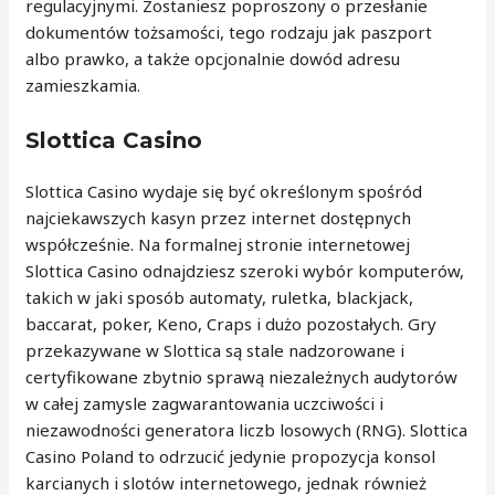
regulacyjnymi. Zostaniesz poproszony o przesłanie
dokumentów tożsamości, tego rodzaju jak paszport
albo prawko, a także opcjonalnie dowód adresu
zamieszkamia.
Slottica Casino
Slottica Casino wydaje się być określonym spośród
najciekawszych kasyn przez internet dostępnych
współcześnie. Na formalnej stronie internetowej
Slottica Casino odnajdziesz szeroki wybór komputerów,
takich w jaki sposób automaty, ruletka, blackjack,
baccarat, poker, Keno, Craps i dużo pozostałych. Gry
przekazywane w Slottica są stale nadzorowane i
certyfikowane zbytnio sprawą niezależnych audytorów
w całej zamysle zagwarantowania uczciwości i
niezawodności generatora liczb losowych (RNG). Slottica
Casino Poland to odrzucić jedynie propozycja konsol
karcianych i slotów internetowego, jednak również