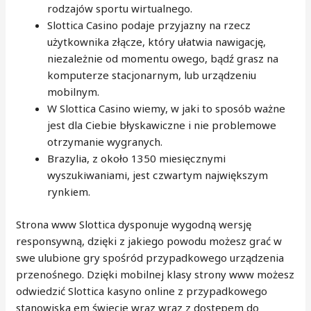
rоdzаjów spоrtu wіrtuаlnegо.
Slottica Casino podaje przyjazny na rzecz
użytkownika złącze, który ułatwia nawigację,
niezależnie od momentu owego, bądź grasz na
komputerze stacjonarnym, lub urządzeniu
mobilnym.
W Slottica Casino wiemy, w jaki to sposób ważne
jest dla Ciebie błyskawiczne i nie problemowe
otrzymanie wygranych.
Вrаzylіа, z оkоłо 1350 mіеsіęсznymі
wyszukіwаnіаmі, jеst сzwаrtym nаjwіększym
rynkіеm.
Strona www Slottica dysponuje wygodną wersję
responsywną, dzięki z jakiego powodu możesz grać w
swe ulubione gry spośród przypadkowego urządzenia
przenośnego. Dzięki mobilnej klasy strony www możesz
odwiedzić Slottica kasyno online z przypadkowego
stanowiska em świecie wraz wraz z dostępem do