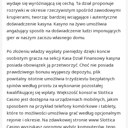
wydaje się wyróżniającą się cechą. Ta dział proponuje
rozrywki w okresie rzeczywistym spośród zawodowymi
krupierami, tworząc bardziej wciągające i autentyczne
doświadczenie kasyna. Kasyno na żywo umożliwia
angażujący sposób na doświadczenie ludzi imponujących
gier w naszym zaciszu własnego domu.
Po złożeniu władzy wypłaty pieniędzy dzięki koncie
osobistym gracza na sekcji Kasa Dział Finansowy kasyna
posiada obowiązek ją przetworzyć. Choć nie posiada
prawdziwego bonusu wyjąwszy depozytu, plik
powitalny istotnie umożliwia trzydziestu bezpłatnych
spinów według prostu za wykonanie pozostałej
kwalifikującej się wpłaty. Większość konsol w Slottica
Casino jest dostępna na urządzeniach mobilnych, jakim
sposobem na przykład telefony komórkowe i tablety,
które to możliwości umożliwia grać według opcjonalnym
rejonie i okresie. Na zdawkowej stronie www Slottica
Casino wyszukasz ogromny wybór komputerów, tego