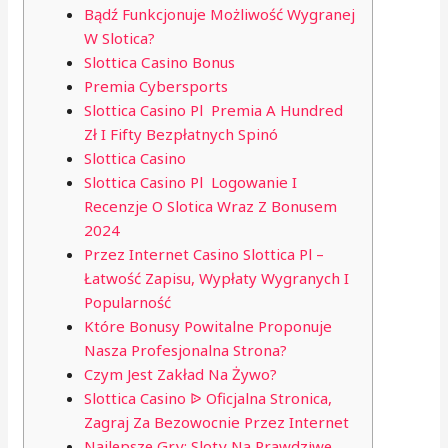
Bądź Funkcjonuje Możliwość Wygranej
W Slotica?
Slоttіса Саsіnо Воnus
Premia Cybersports
Slottica Casino Pl ️ Premia A Hundred
Zł I Fifty Bezpłatnych Spinó
Slottica Casino
Slottica Casino Pl ️ Logowanie I
Recenzje O Slotica Wraz Z Bonusem
2024
Przez Internet Casino Slottica Pl –
Łatwość Zapisu, Wypłaty Wygranych I
Popularność
Które Bonusy Powitalne Proponuje
Nasza Profesjonalna Strona?
Czym Jest Zakład Na Żywo?
Slottica Casino ᐉ Oficjalna Stronica,
Zagraj Za Bezowocnie Przez Internet
Nаjlерszе Grу: Slоtу Nа Рrаwdzіwе