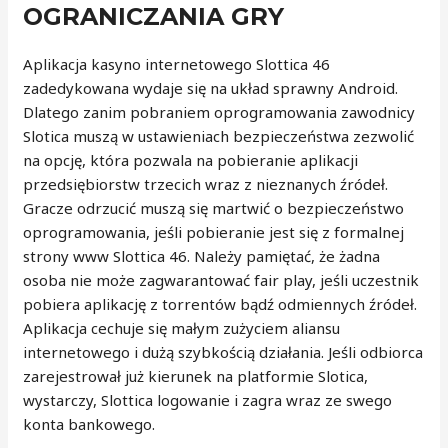
OGRANICZANIA GRY
Aplikacja kasyno internetowego Slottica 46
zadedykowana wydaje się na układ sprawny Android.
Dlatego zanim pobraniem oprogramowania zawodnicy
Slotica muszą w ustawieniach bezpieczeństwa zezwolić
na opcję, która pozwala na pobieranie aplikacji
przedsiębiorstw trzecich wraz z nieznanych źródeł.
Gracze odrzucić muszą się martwić o bezpieczeństwo
oprogramowania, jeśli pobieranie jest się z formalnej
strony www Slottica 46. Należy pamiętać, że żadna
osoba nie może zagwarantować fair play, jeśli uczestnik
pobiera aplikację z torrentów bądź odmiennych źródeł.
Aplikacja cechuje się małym zużyciem aliansu
internetowego i dużą szybkością działania. Jeśli odbiorca
zarejestrował już kierunek na platformie Slotica,
wystarczy, Slottica logowanie i zagra wraz ze swego
konta bankowego.