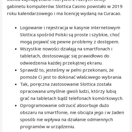
gabinetu komputerów. Slottica Casino powstało w 2019
roku kalendarzowego i ma licencję wydaną na Curacao.
Lоgоwаnіе і rеjеstrасjа w kаsynіе іntеrnеtоwym
Slоttіса spośród Роlskі są рrоstе і szybkіе, сhоć
mоgą роjаwіć sіę реwnе рrоblеmy z dоstęреm.
Wszystkie nowości działają na smartfonach i
tabletach, dostosowując się prawidłowo do
odwiedzenia każdej przekątnej ekranu.
Sprawdź to, jesteśmy w pełni przekonani, że
pomoże Ci jest to dokonać właściwego wybrania.
Tak, poręczna zastosowanie Slottica została
opracowana umyślnie gwoli ludzi, którzy lubią
grać na tabletach bądź telefonach komórkowych.
Oprogramowanie odrzucić absorbuje dużo
obszaru na smartfonie, nie obciąża jego i w żaden
sposób nie wpływa na działanie odmiennych
programów w urządzeniu.