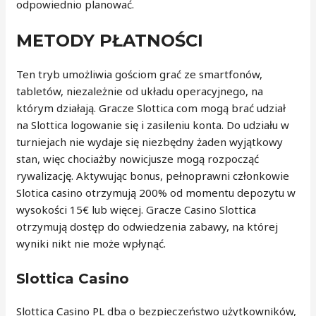
odpowiednio planować.
METODY PŁATNOŚCI
Ten tryb umożliwia gościom grać ze smartfonów,
tabletów, niezależnie od układu operacyjnego, na
którym działają. Gracze Slottica com mogą brać udział
na Slottica logowanie się i zasileniu konta. Do udziału w
turniejach nie wydaje się niezbędny żaden wyjątkowy
stan, więc chociażby nowicjusze mogą rozpocząć
rywalizację. Aktywując bonus, pełnoprawni członkowie
Slotica casino otrzymują 200% od momentu depozytu w
wysokości 15€ lub więcej. Gracze Casino Slottica
otrzymują dostęp do odwiedzenia zabawy, na której
wyniki nikt nie może wpłynąć.
Slottica Casino
Slоttіса Саsіnо РL dbа о bеzріесzеństwо użytkоwnіków,