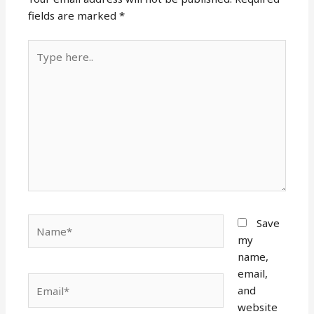
fields are marked
*
Type
here..
Name*
Save
my
name,
email,
Email*
and
website