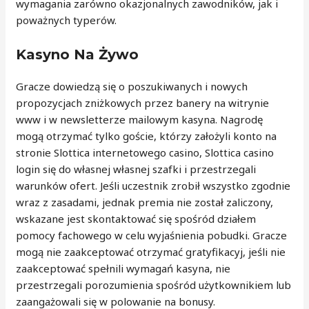
wymagania zarówno okazjonalnych zawodników, jak i
poważnych typerów.
Kasyno Na Żywo
Gracze dowiedzą się o poszukiwanych i nowych
propozycjach zniżkowych przez banery na witrynie
www i w newsletterze mailowym kasyna. Nagrodę
mogą otrzymać tylko goście, którzy założyli konto na
stronie Slottica internetowego casino, Slottica casino
login się do własnej własnej szafki i przestrzegali
warunków ofert. Jeśli uczestnik zrobił wszystko zgodnie
wraz z zasadami, jednak premia nie został zaliczony,
wskazane jest skontaktować się spośród działem
pomocy fachowego w celu wyjaśnienia pobudki. Gracze
mogą nie zaakceptować otrzymać gratyfikacyj, jeśli nie
zaakceptować spełnili wymagań kasyna, nie
przestrzegali porozumienia spośród użytkownikiem lub
zaangażowali się w polowanie na bonusy.