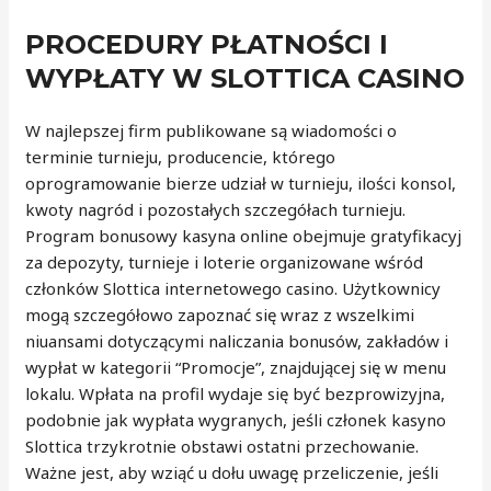
PROCEDURY PŁATNOŚCI I
WYPŁATY W SLOTTICA CASINO
W najlepszej firm publikowane są wiadomości o
terminie turnieju, producencie, którego
oprogramowanie bierze udział w turnieju, ilości konsol,
kwoty nagród i pozostałych szczegółach turnieju.
Program bonusowy kasyna online obejmuje gratyfikacyj
za depozyty, turnieje i loterie organizowane wśród
członków Slottica internetowego casino. Użytkownicy
mogą szczegółowo zapoznać się wraz z wszelkimi
niuansami dotyczącymi naliczania bonusów, zakładów i
wypłat w kategorii “Promocje”, znajdującej się w menu
lokalu. Wpłata na profil wydaje się być bezprowizyjna,
podobnie jak wypłata wygranych, jeśli członek kasyno
Slottica trzykrotnie obstawi ostatni przechowanie.
Ważne jest, aby wziąć u dołu uwagę przeliczenie, jeśli