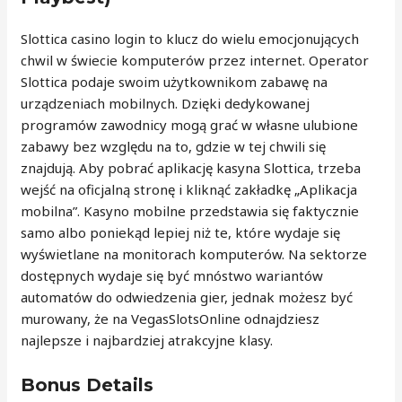
Slottica casino login to klucz do wielu emocjonujących
chwil w świecie komputerów przez internet. Operator
Slottica podaje swoim użytkownikom zabawę na
urządzeniach mobilnych. Dzięki dedykowanej
programów zawodnicy mogą grać w własne ulubione
zabawy bez względu na to, gdzie w tej chwili się
znajdują. Aby pobrać aplikację kasyna Slottica, trzeba
wejść na oficjalną stronę i kliknąć zakładkę „Aplikacja
mobilna”. Kasyno mobilne przedstawia się faktycznie
samo albo poniekąd lepiej niż te, które wydaje się
wyświetlane na monitorach komputerów. Na sektorze
dostępnych wydaje się być mnóstwo wariantów
automatów do odwiedzenia gier, jednak możesz być
murowany, że na VegasSlotsOnline odnajdziesz
najlepsze i najbardziej atrakcyjne klasy.
Bonus Details