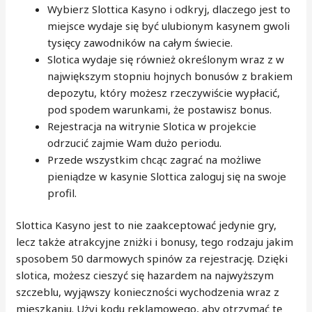
Wybierz Slottica Kasyno i odkryj, dlaczego jest to
miejsce wydaje się być ulubionym kasynem gwoli
tysięcy zawodników na całym świecie.
Slotica wydaje się również określonym wraz z w
największym stopniu hojnych bonusów z brakiem
depozytu, który możesz rzeczywiście wypłacić,
pod spodem warunkami, że postawisz bonus.
Rejestracja na witrynie Slotica w projekcie
odrzucić zajmie Wam dużo periodu.
Przede wszystkim chcąc zagrać na możliwe
pieniądze w kasynie Slottica zaloguj się na swoje
profil.
Slottica Kasyno jest to nie zaakceptować jedynie gry,
lecz także atrakcyjne zniżki i bonusy, tego rodzaju jakim
sposobem 50 darmowych spinów za rejestrację. Dzięki
slotica, możesz cieszyć się hazardem na najwyższym
szczeblu, wyjąwszy konieczności wychodzenia wraz z
mieszkaniu. Użyj kodu reklamowego, aby otrzymać tę