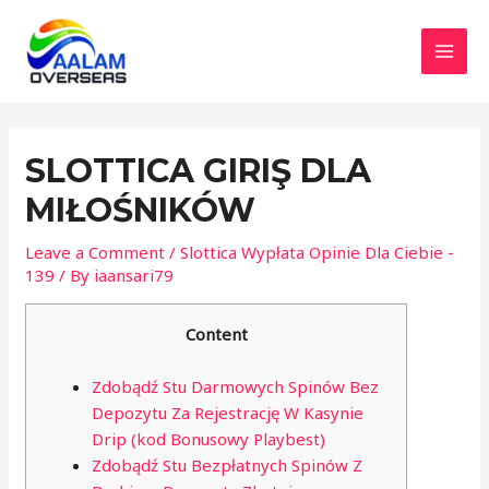
Skip
to
content
MAI
MEN
SLOTTICA GIRIŞ DLA
MIŁOŚNIKÓW
Leave a Comment
/
Slottica Wypłata Opinie Dla Ciebie -
139
/ By
iaansari79
Content
Zdobądź Stu Darmowych Spinów Bez
Depozytu Za Rejestrację W Kasynie
Drip (kod Bonusowy Playbest)
Zdobądź Stu Bezpłatnych Spinów Z