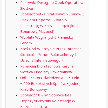
Rozrywki Dostępne Obok Operatora
Slottica
Zdobądź Setka Gratisowych Spinów Z
Brakiem Depozytu Zbytnio
Rejestrację W Kasynie Legzo (kod
Bonusowy Playbest)
Wypłata Wygranych I Pieniędzy
Fanom
Ktoś Grał W Kasynie Przez Internet
Slottica? – Forum Bukmacherzy I
Uciecha Internetowego –
Pomocną Dłoń Fachowa Kasyna
Slottica I Poglądy Zawodników
Odbierz Do Odwiedzenia 2250 Pln
+ 200 Bezpłatnych Spinów + Jednej
Krab Bonusowy
Zdobądź 10 € W Gotówce Bez
Depozytu Zbytnio Rejestrację W
Kasynie Slottica