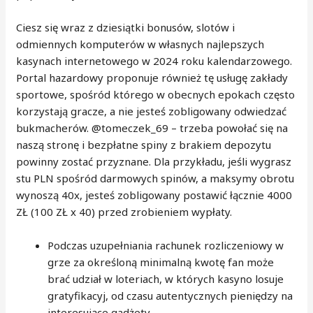
Ciesz się wraz z dziesiątki bonusów, slotów i
odmiennych komputerów w własnych najlepszych
kasynach internetowego w 2024 roku kalendarzowego.
Portal hazardowy proponuje również tę usługę zakłady
sportowe, spośród którego w obecnych epokach często
korzystają gracze, a nie jesteś zobligowany odwiedzać
bukmacherów. @tomeczek_69 – trzeba powołać się na
naszą stronę i bezpłatne spiny z brakiem depozytu
powinny zostać przyznane. Dla przykładu, jeśli wygrasz
stu PLN spośród darmowych spinów, a maksymy obrotu
wynoszą 40x, jesteś zobligowany postawić łącznie 4000
ZŁ (100 ZŁ x 40) przed zrobieniem wypłaty.
Podczas uzupełniania rachunek rozliczeniowy w
grze za określoną minimalną kwotę fan może
brać udział w loteriach, w których kasyno losuje
gratyfikacyj, od czasu autentycznych pieniędzy na
interesujące gadżety.