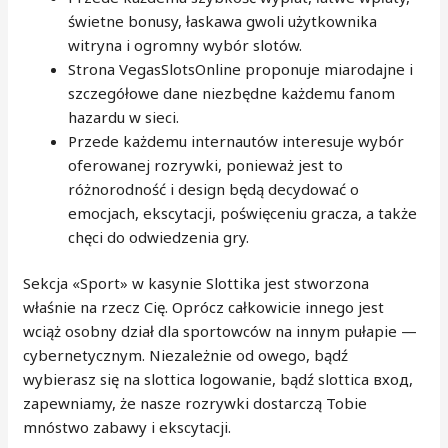
świetne bonusy, łaskawa gwoli użytkownika
witryna i ogromny wybór slotów.
Strona VegasSlotsOnline proponuje miarodajne i
szczegółowe dane niezbędne każdemu fanom
hazardu w sieci.
Przede każdemu internautów interesuje wybór
oferowanej rozrywki, ponieważ jest to
różnorodność i design będą decydować o
emocjach, ekscytacji, poświęceniu gracza, a także
chęci do odwiedzenia gry.
Sekcja «Sport» w kasynie Slottika jest stworzona
właśnie na rzecz Cię. Oprócz całkowicie innego jest
wciąż osobny dział dla sportowców na innym pułapie —
cybernetycznym. Niezależnie od owego, bądź
wybierasz się na slottica logowanie, bądź slottica вход,
zapewniamy, że nasze rozrywki dostarczą Tobie
mnóstwo zabawy i ekscytacji.