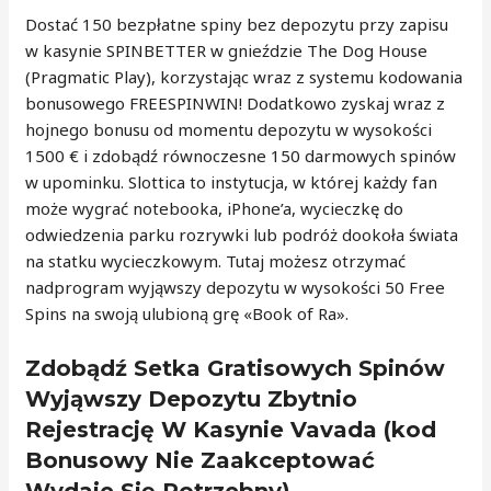
Dostać 150 bezpłatne spiny bez depozytu przy zapisu
w kasynie SPINBETTER w gnieździe The Dog House
(Pragmatic Play), korzystając wraz z systemu kodowania
bonusowego FREESPINWIN! Dodatkowo zyskaj wraz z
hojnego bonusu od momentu depozytu w wysokości
1500 € i zdobądź równoczesne 150 darmowych spinów
w upominku. Slottica to instytucja, w której każdy fan
może wygrać notebooka, iPhone’a, wycieczkę do
odwiedzenia parku rozrywki lub podróż dookoła świata
na statku wycieczkowym. Tutaj możesz otrzymać
nadprogram wyjąwszy depozytu w wysokości 50 Free
Spins na swoją ulubioną grę «Book of Ra».
Zdobądź Setka Gratisowych Spinów
Wyjąwszy Depozytu Zbytnio
Rejestrację W Kasynie Vavada (kod
Bonusowy Nie Zaakceptować
Wydaje Się Potrzebny)