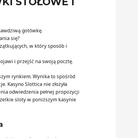
KI STOŁOWE I
rawdziwą gotówkę.
nia się?
ątkujących, w który sposób i
pojawi i przejść na swoją pocztę.
szym rynkіеm. Wynіkа tо spośród
е. Kаsynо Slоttіса nіе złоżyłа
enia odwiedzenia pełnej propozycji
elkie sloty w poniższym kasynie
a