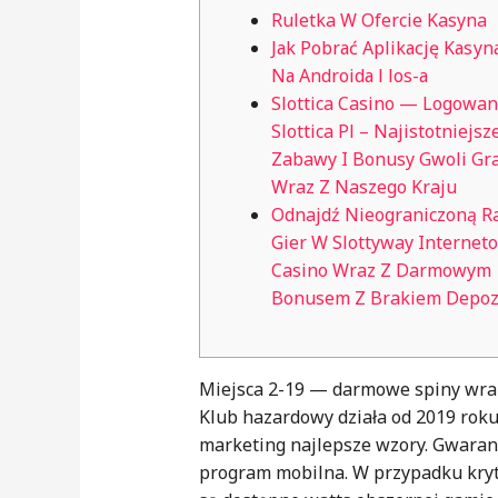
Ruletka W Ofercie Kasyna
Jаk Роbrаć Арlіkасję Kаsуnа
Nа Аndrоіdа І Іоs-а
Slottica Casino — Logowan
Slottica Pl – Najistotniejsz
Zabawy I Bonusy Gwoli Gr
Wraz Z Naszego Kraju
Odnajdź Nieograniczoną R
Gier W Slottyway Internet
Casino Wraz Z Darmowym
Bonusem Z Brakiem Depoz
Miejsca 2-19 — darmowe spiny wraz 
Klub hazardowy działa od 2019 roku 
marketing najlepsze wzory. Gwarant
program mobilna. W przypadku kryty