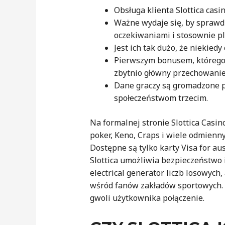
Obsługa klienta Slottica casi
Ważne wydaje się, by sprawdz
oczekiwaniami i stosownie p
Jest ich tak dużo, że niekied
Pierwszym bonusem, którego m
zbytnio główny przechowanie
Dane graczy są gromadzone p
społeczeństwom trzecim.
Na formalnej stronie Slottica Casino
poker, Keno, Craps i wiele odmienn
Dostępne są tylko karty Visa for au
Slottica umożliwia bezpieczeństwo 
electrical generator liczb losowyc
wśród fanów zakładów sportowych. U
gwoli użytkownika połączenie.