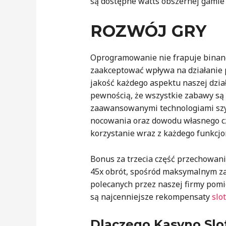
są dostępne watts obszernej gamie 
ROZWÓJ GRY
Oprogramowanie nie frapuje binance
zaakceptować wpływa na działanie 
jakość każdego aspektu naszej dział
pewnością, że wszystkie zabawy są 
zaawansowanymi technologiami szyf
nocowania oraz dowodu własnego cz
korzystanie wraz z każdego funkcjo
Bonus za trzecia część przechowani
45x obrót, spośród maksymalnym zak
polecanych przez naszej firmy pomi
są najcenniejsze rekompensaty
slot
Dlaczego Kasyno Slo