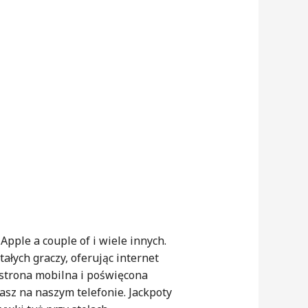
pple a couple of i wiele innych.
ałych graczy, oferując internet
 strona mobilna i poświęcona
asz na naszym telefonie. Jackpoty