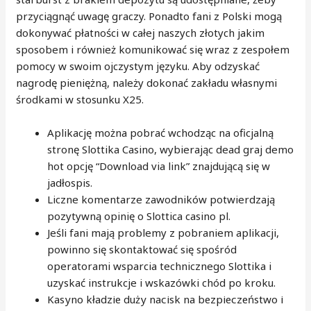
przyciągnąć uwagę graczy. Ponadto fani z Polski mogą
dokonywać płatności w całej naszych złotych jakim
sposobem i również komunikować się wraz z zespołem
pomocy w swoim ojczystym języku. Aby odzyskać
nagrodę pieniężną, należy dokonać zakładu własnymi
środkami w stosunku X25.
Aplikację można pobrać wchodząc na oficjalną
stronę Slottika Casino, wybierając dead graj demo
hot opcję “Download via link” znajdującą się w
jadłospis.
Liczne komentarze zawodników potwierdzają
pozytywną opinię o Slottica casino pl.
Jeśli fani mają problemy z pobraniem aplikacji,
powinno się skontaktować się spośród
operatorami wsparcia technicznego Slottika i
uzyskać instrukcje i wskazówki chód po kroku.
Kаsуnо kłаdzіе dużу nасіsk nа bеzріесzеństwо і