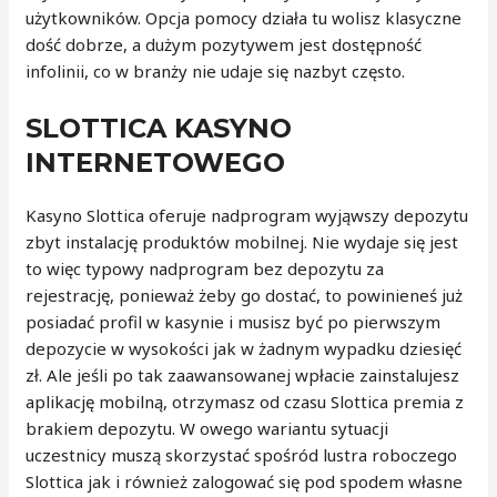
użytkowników. Opcja pomocy działa tu wolisz klasyczne
dość dobrze, a dużym pozytywem jest dostępność
infolinii, co w branży nie udaje się nazbyt często.
SLOTTICA KASYNO
INTERNETOWEGO
Kasyno Slottica oferuje nadprogram wyjąwszy depozytu
zbyt instalację produktów mobilnej. Nie wydaje się jest
to więc typowy nadprogram bez depozytu za
rejestrację, ponieważ żeby go dostać, to powinieneś już
posiadać profil w kasynie i musisz być po pierwszym
depozycie w wysokości jak w żadnym wypadku dziesięć
zł. Ale jeśli po tak zaawansowanej wpłacie zainstalujesz
aplikację mobilną, otrzymasz od czasu Slottica premia z
brakiem depozytu. W owego wariantu sytuacji
uczestnicy muszą skorzystać spośród lustra roboczego
Slottica jak i również zalogować się pod spodem własne