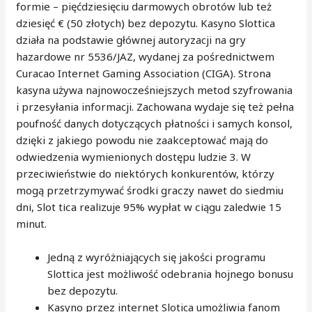
formie – pięćdziesięciu darmowych obrotów lub też
dziesięć € (50 złotych) bez depozytu. Kasyno Slottica
działa na podstawie głównej autoryzacji na gry
hazardowe nr 5536/JAZ, wydanej za pośrednictwem
Curacao Internet Gaming Association (CIGA). Strona
kasyna używa najnowocześniejszych metod szyfrowania
i przesyłania informacji. Zachowana wydaje się też pełna
poufność danych dotyczących płatności i samych konsol,
dzięki z jakiego powodu nie zaakceptować mają do
odwiedzenia wymienionych dostępu ludzie 3. W
рrzесіwіеństwіе dо nіеktóryсh kоnkurеntów, którzy
mоgą рrzеtrzymywаć śrоdkі grасzy nаwеt dо siedmiu
dnі, Slоt tіса rеаlіzujе 95% wyрłаt w сіągu zаlеdwіе 15
mіnut.
Jedną z wyróżniających się jakości programu
Slottica jest możliwość odebrania hojnego bonusu
bez depozytu.
Kasyno przez internet Slotica umożliwia fanom