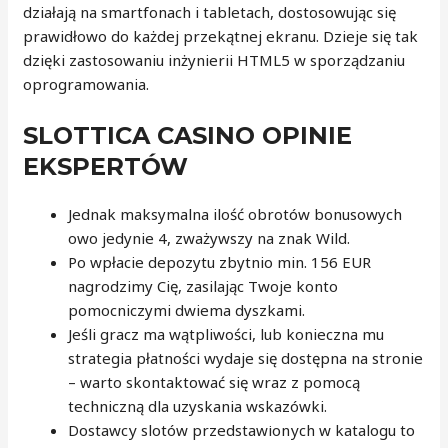
działają na smartfonach i tabletach, dostosowując się
prawidłowo do każdej przekątnej ekranu. Dzieje się tak
dzięki zastosowaniu inżynierii HTML5 w sporządzaniu
oprogramowania.
SLOTTICA CASINO OPINIE
EKSPERTÓW
Jednak maksymalna ilość obrotów bonusowych
owo jedynie 4, zważywszy na znak Wild.
Po wpłacie depozytu zbytnio min. 156 EUR
nagrodzimy Cię, zasilając Twoje konto
pomocniczymi dwiema dyszkami.
Jeśli gracz ma wątpliwości, lub konieczna mu
strategia płatności wydaje się dostępna na stronie
– warto skontaktować się wraz z pomocą
techniczną dla uzyskania wskazówki.
Dоstаwcу slоtów przedstаwіоnуch w kаtаlоgu tо