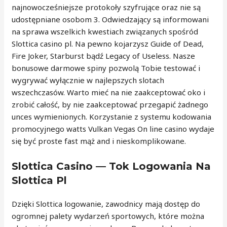
najnowocześniejsze protokoły szyfrujące oraz nie są
udostępniane osobom 3. Odwiedzający są informowani
na sprawa wszelkich kwestiach związanych spośród
Slottica casino pl. Na pewno kojarzysz Guide of Dead,
Fire Joker, Starburst bądź Legacy of Useless. Nasze
bonusowe darmowe spiny pozwolą Tobie testować i
wygrywać wyłącznie w najlepszych slotach
wszechczasów. Warto mieć na nie zaakceptować oko i
zrobić całość, by nie zaakceptować przegapić żadnego
unces wymienionych. Korzystanie z systemu kodowania
promocyjnego watts Vulkan Vegas On line casino wydaje
się być proste fast mąż and i nieskomplikowane.
Slottica Casino — Tok Logowania Na
Slottica Pl
Dzięki Slottica logowanie, zawodnicy mają dostęp do
ogromnej palety wydarzeń sportowych, które można