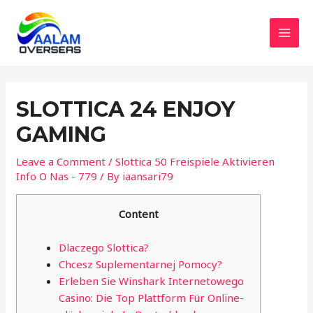
Skip
to
content
MAI
MEN
SLOTTICA 24 ENJOY
GAMING
Leave a Comment
/
Slottica 50 Freispiele Aktivieren
Info O Nas - 779
/ By
iaansari79
Content
Dlасzеgо Slоttіса?
Chcesz Suplementarnej Pomocy?
Erleben Sie Winshark Internetowego
Casino: Die Top Plattform Für Online-