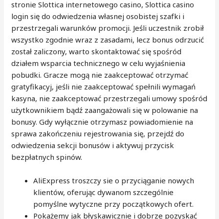
stronie Slottica internetowego casino, Slottica casino
login się do odwiedzenia własnej osobistej szafki i
przestrzegali warunków promocji. Jeśli uczestnik zrobił
wszystko zgodnie wraz z zasadami, lecz bonus odrzucić
został zaliczony, warto skontaktować się spośród
działem wsparcia technicznego w celu wyjaśnienia
pobudki. Gracze mogą nie zaakceptować otrzymać
gratyfikacyj, jeśli nie zaakceptować spełnili wymagań
kasyna, nie zaakceptować przestrzegali umowy spośród
użytkownikiem bądź zaangażowali się w polowanie na
bonusy. Gdy wyłącznie otrzymasz powiadomienie na
sprawa zakończeniu rejestrowania się, przejdź do
odwiedzenia sekcji bonusów i aktywuj przycisk
bezpłatnych spinów.
AliExpress troszczy sie o przyciąganie nowych
klientów, oferując dywanom szczególnie
pomyślne wytyczne przy początkowych ofert.
Pokażemy jak błyskawicznie i dobrze pozyskać