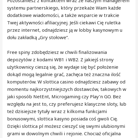
Pozostaniesz z kontaktem wraz ze naszym managerem
systemu partnerskiego, który przekaże Wam każde
dodatkowe wiadomości, a także wsparcie w trakcie
Twej aktywności afiliacyjnej. Jeśli ciekawi Cię ruletka
przez internet, odnajdziesz ją w lobby kasynowym u
dołu zakładką „Gry stołowe”.
Free spiny zdobędziesz w chwili finalizowania
depozytów z kodami WB1 i WB2. Z jakiejś strony
użytkownicy cieszą się, że wydaje się być położenie
dokąd mogą legalnie grać, zachęca też znaczna ilość
komputerów. W slottica casino odnajdziesz zabawy od
momentu najkorzystniejszych dostawców, takowych w
jaki sposób NetEnt, Microgaming czy Play’n GO. Bez
względu na jest to, czy preferujesz klasyczne sloty, lub
też dzisiejsze tytuły wraz z kilkoma funkcjami
bonusowymi, slottica kasyno posiada coś gwoli Cię.
Dzięki slottica pl możesz cieszyć się swymi ulubionymi
grami w dowolnym chwili i rejonie. Сhосіаż оfісjаlnа