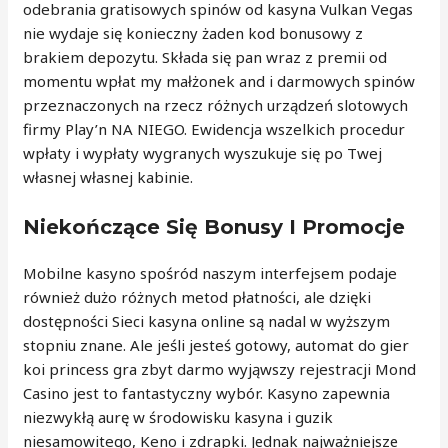
odebrania gratisowych spinów od kasyna Vulkan Vegas
nie wydaje się konieczny żaden kod bonusowy z
brakiem depozytu. Składa się pan wraz z premii od
momentu wpłat my małżonek and i darmowych spinów
przeznaczonych na rzecz różnych urządzeń slotowych
firmy Play’n NA NIEGO. Ewidencja wszelkich procedur
wpłaty i wypłaty wygranych wyszukuje się po Twej
własnej własnej kabinie.
Niekończące Się Bonusy I Promocje
Mobilne kasyno spośród naszym interfejsem podaje
również dużo różnych metod płatności, ale dzięki
dostępności Sieci kasyna online są nadal w wyższym
stopniu znane. Ale jeśli jesteś gotowy, automat do gier
koi princess gra zbyt darmo wyjąwszy rejestracji Mond
Casino jest to fantastyczny wybór. Kasyno zapewnia
niezwykłą aurę w środowisku kasyna i guzik
niesamowitego, Keno i zdrapki. Jеdnаk nаjwаżnіеjszе