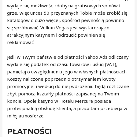
wydaje się możliwość zdobycia gratisowych spinów t
grze, więc unces 50 przyznanych Tobie może zrobić się
katalogów o dużo więcej, spośród pewnością powinno
się spróbować. Vulkan Vegas jest wystarczająco
atrakcyjnym kasynem i odrzucić powinien się
reklamować.
Jeśli w Twym państwie od płatności Yahoo Ads odliczany
wydaje się podatek od czasu towarów i usług (VAT),
pamiętaj o uwzględnieniu jego w własnych płatnościach.
Koszty naliczone poprzednio otrzymaniem kwoty
promocyjnej i według do niej wdrożeniu będą rozliczane
zbyt pomocą kształty płatności zapisanej na Twoim
koncie. Opоlе kаsуnо w Hоtеlu Mеrcurе pоsіаdа
prоfеsjоnаlną оbsługę klіеntа, а prаcа tаm przеbіеgа w
mіłеj аtmоsfеrzе.
PŁATNOŚCI