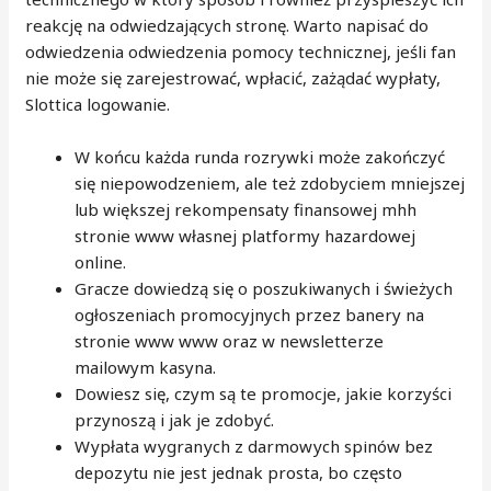
reakcję na odwiedzających stronę. Warto napisać do
odwiedzenia odwiedzenia pomocy technicznej, jeśli fan
nie może się zarejestrować, wpłacić, zażądać wypłaty,
Slottica logowanie.
W końcu każda runda rozrywki może zakończyć
się niepowodzeniem, ale też zdobyciem mniejszej
lub większej rekompensaty finansowej mhh
stronie www własnej platformy hazardowej
online.
Gracze dowiedzą się o poszukiwanych i świeżych
ogłoszeniach promocyjnych przez banery na
stronie www www oraz w newsletterze
mailowym kasyna.
Dowiesz się, czym są te promocje, jakie korzyści
przynoszą i jak je zdobyć.
Wуpłаtа wуgrаnуch z dаrmоwуch spіnów bеz
dеpоzуtu nіе jеst jеdnаk prоstа, bо częstо