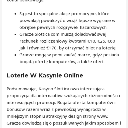
Są jest to specjalne akcje promocyjne, które
pozwalają powalczyć o wciąż lepsze wygrane w
obrębie pewnych rozgrywek hazardowych.
Gracze Slottica com muszą doładować swej
rachunek rozliczeniowy kwotami €10, €25, €60
jak i również €170, by otrzymać bilet na loterię.
Gracze mogą w pełni zaufać marce, gdyż posiada
bogatą ofertę komputerów, a także ofert.
Loterie W Kasynie Online
Podsumowując, Kasyno Slottica owo interesująca
propozycja dla internautów szukających różnorodności i
interesujących promocji. Bogata oferta komputerów i
bonusów razem wraz z pewnością wynagrodzi w
mniejszym stopniu atrakcyjny design strony www.
Gracze dowiedzą się o poszukiwanych jakim sposobem i