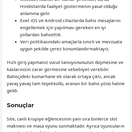
Hindistan’da faaliyet göstermenin yasal olduğu
anlamına gelir.
Evet iOS ve Android cihazlarda bahis mesajlarını
engellemek için yapılması gereken en iyi
yollardan bahsettik.
Veri politikasındaki amaçlarla sınırlı ve mevzuata
uygun şekilde çerez konumlandırmaktayız.
Hızlı giriş yapmanız vücut tansiyonunuzun düşmesine ve
kaslarınızın zarar görmesine sebebiyet verebilir.
Bahisçideki kumarhane ek olarak ortaya çıktı, ancak
yavaş yavaş tam teşekküllü, aranan bir bahis yönü haline
geldi.
Sonuçlar
Site, canlı krupiye eğlencesinin yanı sıra binlerce slot
makinesi ve masa oyunu sunmaktadır. Ayrıca oyuncuların