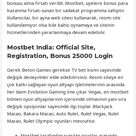
bonusu alma fırsatı verildi. Mostbet, üyelere bonus para
kazanma fırsatı sunan bir sadakat programına sahiptir.
Kullanıcılar, bir ayna web sitesi kullanarak, resmi site
kullanılamıyor olsa bile bahis oynamaya ve sitenin
hizmetlerinden yararlanmaya devam edebilir.
Mostbet India: Official Site,
Registration, Bonus 25000 Login
Gerek Beton Games gerekse TV bet kısmı sayesinde
değişik deneyimler elde edebilirsiniz. Resmi siteye en
çok katkı sağlayan oyun altyapı işletmelerinin arasında
her daim Evolution Gaming öne çıkar. Vegas, en mostbet
bilinen oyun altyapılarının içerisinde olmasının yanı sıra
değişik opsiyonlar sayesinde ilgi toplar. Blackjack
Macao, Bakara Macao, Auto Rulet, Rulet Vegas, Rulet
Macao, Rulet Olympic oyunları mevcuttur.
Mostbet tarafından sunulan oyunlar arasında