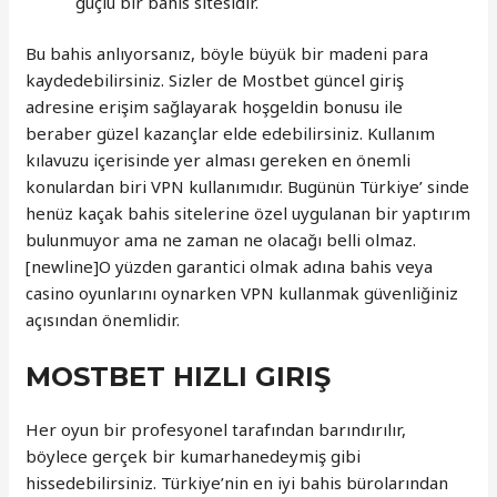
güçlü bir bahis sitesidir.
Bu bahis anlıyorsanız, böyle büyük bir madeni para
kaydedebilirsiniz. Sizler de Mostbet güncel giriş
adresine erişim sağlayarak hoşgeldin bonusu ile
beraber güzel kazançlar elde edebilirsiniz. Kullanım
kılavuzu içerisinde yer alması gereken en önemli
konulardan biri VPN kullanımıdır. Bugünün Türkiye’ sinde
henüz kaçak bahis sitelerine özel uygulanan bir yaptırım
bulunmuyor ama ne zaman ne olacağı belli olmaz.
[newline]O yüzden garantici olmak adına bahis veya
casino oyunlarını oynarken VPN kullanmak güvenliğiniz
açısından önemlidir.
MOSTBET HIZLI GIRIŞ
Her oyun bir profesyonel tarafından barındırılır,
böylece gerçek bir kumarhanedeymiş gibi
hissedebilirsiniz. Türkiye’nin en iyi bahis bürolarından