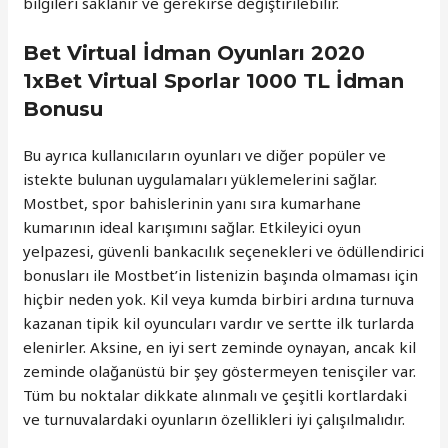
bilgileri saklanır ve gerekirse değiştirilebilir.
Bet Virtual İdman Oyunları 2020
1xBet Virtual Sporlar 1000 TL İdman
Bonusu
Bu ayrıca kullanıcıların oyunları ve diğer popüler ve
istekte bulunan uygulamaları yüklemelerini sağlar.
Mostbet, spor bahislerinin yanı sıra kumarhane
kumarının ideal karışımını sağlar. Etkileyici oyun
yelpazesi, güvenli bankacılık seçenekleri ve ödüllendirici
bonusları ile Mostbet’in listenizin başında olmaması için
hiçbir neden yok. Kil veya kumda birbiri ardına turnuva
kazanan tipik kil oyuncuları vardır ve sertte ilk turlarda
elenirler. Aksine, en iyi sert zeminde oynayan, ancak kil
zeminde olağanüstü bir şey göstermeyen tenisçiler var.
Tüm bu noktalar dikkate alınmalı ve çeşitli kortlardaki
ve turnuvalardaki oyunların özellikleri iyi çalışılmalıdır.