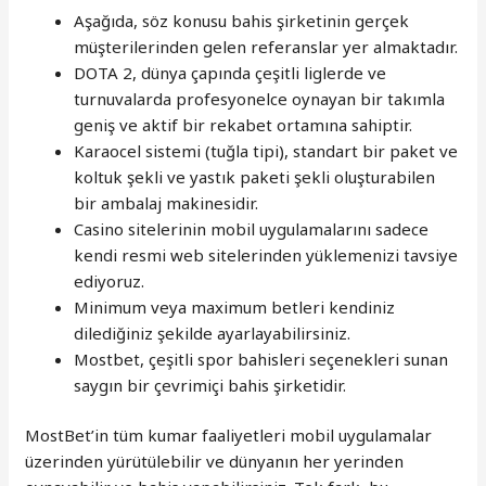
Aşağıda, söz konusu bahis şirketinin gerçek
müşterilerinden gelen referanslar yer almaktadır.
DOTA 2, dünya çapında çeşitli liglerde ve
turnuvalarda profesyonelce oynayan bir takımla
geniş ve aktif bir rekabet ortamına sahiptir.
Karaocel sistemi (tuğla tipi), standart bir paket ve
koltuk şekli ve yastık paketi şekli oluşturabilen
bir ambalaj makinesidir.
Casino sitelerinin mobil uygulamalarını sadece
kendi resmi web sitelerinden yüklemenizi tavsiye
ediyoruz.
Minimum veya maximum betleri kendiniz
dilediğiniz şekilde ayarlayabilirsiniz.
Mostbet, çeşitli spor bahisleri seçenekleri sunan
saygın bir çevrimiçi bahis şirketidir.
MostBet’in tüm kumar faaliyetleri mobil uygulamalar
üzerinden yürütülebilir ve dünyanın her yerinden