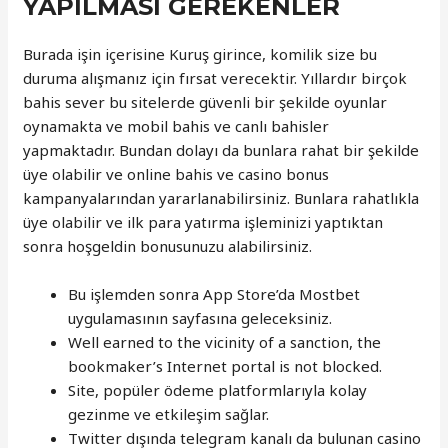
YAPILMASI GEREKENLER
Burada işin içerisine Kuruş girince, komilik size bu
duruma alışmanız için fırsat verecektir. Yıllardır birçok
bahis sever bu sitelerde güvenli bir şekilde oyunlar
oynamakta ve mobil bahis ve canlı bahisler
yapmaktadır. Bundan dolayı da bunlara rahat bir şekilde
üye olabilir ve online bahis ve casino bonus
kampanyalarından yararlanabilirsiniz. Bunlara rahatlıkla
üye olabilir ve ilk para yatırma işleminizi yaptıktan
sonra hoşgeldin bonusunuzu alabilirsiniz.
Bu işlemden sonra App Store’da Mostbet
uygulamasının sayfasına geleceksiniz.
Well earned to the vicinity of a sanction, the
bookmaker’s Internet portal is not blocked.
Site, popüler ödeme platformlarıyla kolay
gezinme ve etkileşim sağlar.
Twitter dışında telegram kanalı da bulunan casino