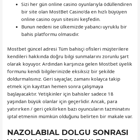
Sizi her gün online casino oyunlarıyla ödüllendiren
bir site olan MostBet Casino’da en hızlı büyüyen
online casino oyun sitesini keşfedin.
Bunun nedeni ise ülkemizde yabancı uyruklu bir
bahis platformu olmasıdır.
Mostbet güncel adresi Tüm bahisçi ofisleri müşterilere
kendileri hakkında doğru bilgi sunmalarını zorunlu şart
olarak koyuyor. Ardından karşınıza gelen Mostbet üyelik
formunu kendi bilgilerinizde eksiksiz bir şekilde
doldurmalısınız. Geri sayaçlar, zamanı kolayca takip
etmek için kayıttan hemen sonra çalışmaya
başlayacaktır. Yetişkinler için bahisler sadece 18
yaşından büyük olanlar için geçerlidir. Ancak, para
yatırırken / geri çekilirken bazı oyuncuların tazminatını
iptal etmenin mümkün olduğunu belirten bir makale var.
NAZOLABIAL DOLGU SONRASI