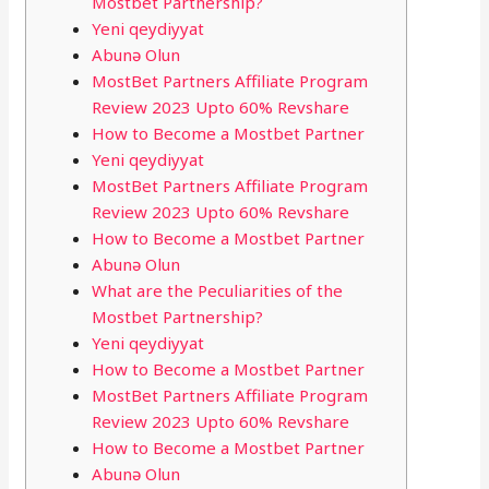
Mostbet Partnership?
Yeni qeydiyyat
Abunə Olun
MostBet Partners Affiliate Program
Review 2023 Upto 60% Revshare
How to Become a Mostbet Partner
Yeni qeydiyyat
MostBet Partners Affiliate Program
Review 2023 Upto 60% Revshare
How to Become a Mostbet Partner
Abunə Olun
What are the Peculiarities of the
Mostbet Partnership?
Yeni qeydiyyat
How to Become a Mostbet Partner
MostBet Partners Affiliate Program
Review 2023 Upto 60% Revshare
How to Become a Mostbet Partner
Abunə Olun