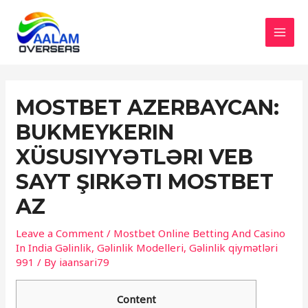
Skip
to
content
MAI
MEN
MOSTBET AZERBAYCAN:
BUKMEYKERIN
XÜSUSIYYƏTLƏRI VEB
SAYT ŞIRKƏTI MOSTBET
AZ
Leave a Comment
/
Mostbet Online Betting And Casino
In India Gəlinlik, Gəlinlik Modelleri, Gəlinlik qiymətləri
991
/ By
iaansari79
Content