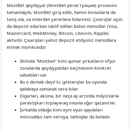
MostBet qeydiyyat (MostBet регистрация) prosesini
tamamlayıb, MostBet giriş edib, həmin bonuslarla da
tanış ola, və onlardan yararlana bilərsiniz. Çıxarışlar üçün
də depozit edərkən təklif edilən bütün metodlar (Visa,
Mastercard, WebMoney, Bitcoin, Litecoin, Ripple)
aktivdir. Çıxarışları yalnız depozit etdiyiniz metodlara
etmək mümkündür.
Əslində “Mostbet” kimi qumar şirkətlərin ofşor
zonalarda qeydiyyatdan keçməsinin konkret
səbəbləri var.
Bu o demək deyil ki, göstərişlər bu oyunda
qələbəyə zəmanət verə bilər.
Digərləri, əksinə, bir neçə ay ərzində milyonlarla
pərəstişkarı toplayaraq onunla uğur qazanırlar.
Şirkətdə olduğu kimi eyni oyun qaydaları
mövcuddur tam versiya, tətbiqlər də belədir.