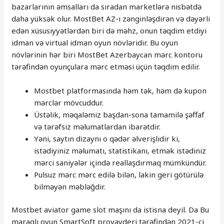
bazarlarının əmsalları da sıradan marketlərə nisbətdə
daha yüksək olur. MostBet AZ-ı zənginləşdirən və dəyərli
edən xüsusiyyətlərdən biri də məhz, onun təqdim etdiyi
idman və virtual idman oyun növləridir. Bu oyun
növlərinin hər biri MostBet Azerbaycan mərc kontoru
tərəfindən oyunçulara mərc etməsi üçün təqdim edilir.
Mostbet platformasında həm tək, həm də kupon
mərclər mövcuddur.
Üstəlik, məqaləmiz başdan-sona tamamilə şəffaf
və tərəfsiz məlumatlardan ibarətdir.
Yəni, saytın dizaynı o qədər əlverişlidir ki,
istədiyiniz məlumatı, statistikanı, etmək istədiniz
mərci saniyələr içində reallaşdırmaq mümkündür.
Pulsuz mərc mərc edilə bilən, lakin geri götürülə
bilməyən məbləğdir.
Mostbet aviator game slot maşını da istisna deyil. Da Bu
maraqlı oyun SmartSoft provayderi tərəfindən 2021-ci