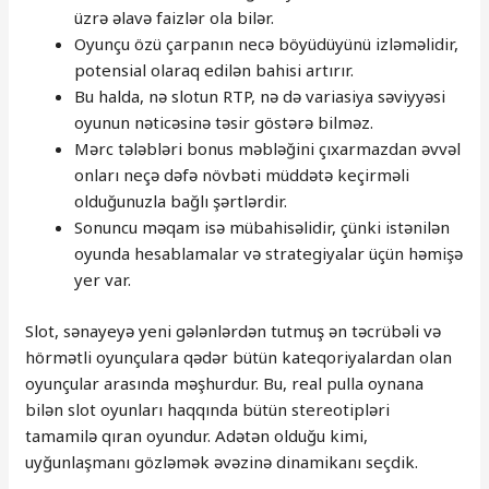
üzrə əlavə faizlər ola bilər.
Oyunçu özü çarpanın necə böyüdüyünü izləməlidir,
potensial olaraq edilən bahisi artırır.
Bu halda, nə slotun RTP, nə də variasiya səviyyəsi
oyunun nəticəsinə təsir göstərə bilməz.
Mərc tələbləri bonus məbləğini çıxarmazdan əvvəl
onları neçə dəfə növbəti müddətə keçirməli
olduğunuzla bağlı şərtlərdir.
Sonuncu məqam isə mübahisəlidir, çünki istənilən
oyunda hesablamalar və strategiyalar üçün həmişə
yer var.
Slot, sənayeyə yeni gələnlərdən tutmuş ən təcrübəli və
hörmətli oyunçulara qədər bütün kateqoriyalardan olan
oyunçular arasında məşhurdur. Bu, real pulla oynana
bilən slot oyunları haqqında bütün stereotipləri
tamamilə qıran oyundur. Adətən olduğu kimi,
uyğunlaşmanı gözləmək əvəzinə dinamikanı seçdik.