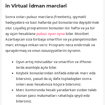
in Virtual İdman mərcləri
Sonra onları pulsuz mərclərə (freebets), qiymətli
hədiyyələrə və bəzi hallarda pul bonuslarına dəyişdirmək
olur. Loyallıq proqramının bonusları bir həftə və ya bir
ay üçün hesablana
pulsuz oyun oyna
bilər. Mostbet
Azərbaycan sizə birbaşa smartfon və ya planşetinizdən
mərc etməyə imkan verir. Proqramı necə endirmək və
quraşdırmaq və onun xüsusiyyətlərini öyrənin.
Oyun artıq mövcuddur və smartfon və iPhone-
larda asanlıqla açıla bilər.
Keşbek bonuslarından istifadə edərək mərc edə
bilərsiniz, yaxud da üç dəfə topladıqdan sonra
onları əsas hesabınıza köçürə bilərsiniz.
Mərc kontorunda hesab yaradarkən sizdən tələb
olunan şəxsi məlumatları rahatlıqla qeyd edə
bilərsiniz.