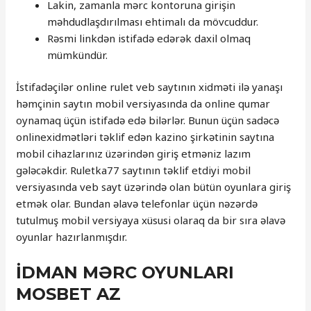
Lakin, zamanla mərc kontoruna girişin
məhdudlaşdırılması ehtimalı da mövcuddur.
Rəsmi linkdən istifadə edərək daxil olmaq
mümkündür.
İstifadəçilər online rulet veb saytının xidməti ilə yanaşı
həmçinin saytın mobil versiyasında da online qumar
oynamaq üçün istifadə edə bilərlər. Bunun üçün sadəcə
onlinexidmətləri təklif edən kazino şirkətinin saytına
mobil cihazlarınız üzərindən giriş etməniz lazım
gələcəkdir. Ruletka77 saytının təklif etdiyi mobil
versiyasında veb sayt üzərində olan bütün oyunlara giriş
etmək olar. Bundan əlavə telefonlar üçün nəzərdə
tutulmuş mobil versiyaya xüsusi olaraq da bir sıra əlavə
oyunlar hazırlanmışdır.
İDMAN MƏRC OYUNLARI
MOSBET AZ