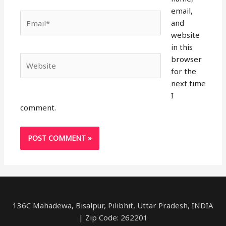
email,
Email*
and
website
in this
browser
Website
for the
next time
I
comment.
136C Mahadewa, Bisalpur, Pilibhit, Uttar Pradesh, INDIA
| Zip Code: 262201