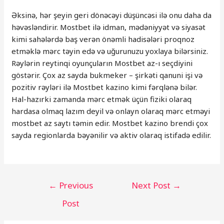
Əksinə, hər şeyin geri dönəcəyi düşüncəsi ilə onu daha da
həvəsləndirir. Mostbet ilə idman, mədəniyyət və siyasət
kimi sahələrdə baş verən önəmli hadisələri proqnoz
etməklə mərc təyin edə və uğurunuzu yoxlaya bilərsiniz.
Rəylərin reytinqi oyunçuların Mostbet az-ı seçdiyini
göstərir. Çox az sayda bukmeker – şirkəti qanuni işi və
pozitiv rəyləri ilə Mostbet kazino kimi fərqlənə bilər.
Hal-hazırki zamanda mərc etmək üçün fiziki olaraq
hardasa olmaq lazım deyil və onlayn olaraq mərc etməyi
mostbet az saytı təmin edir. Mostbet kazino brendi çox
sayda regionlarda bəyənilir və aktiv olaraq istifadə edilir.
Post
←
Previous
Next Post
→
navigation
Post