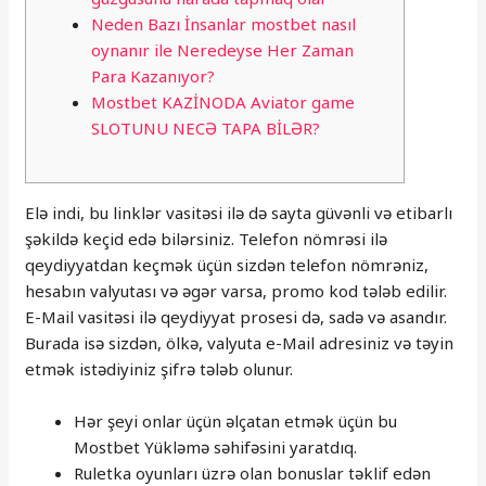
Neden Bazı İnsanlar mostbet nasıl
oynanır ile Neredeyse Her Zaman
Para Kazanıyor?
Mostbet KAZİNODA Aviator game
SLOTUNU NECƏ TAPA BİLƏR?
Elə indi, bu linklər vasitəsi ilə də sayta güvənli və etibarlı
şəkildə keçid edə bilərsiniz. Telefon nömrəsi ilə
qeydiyyatdan keçmək üçün sizdən telefon nömrəniz,
hesabın valyutası və əgər varsa, promo kod tələb edilir.
E-Mail vasitəsi ilə qeydiyyat prosesi də, sadə və asandır.
Burada isə sizdən, ölkə, valyuta e-Mail adresiniz və təyin
etmək istədiyiniz şifrə tələb olunur.
Hər şeyi onlar üçün əlçatan etmək üçün bu
Mostbet Yükləmə səhifəsini yaratdıq.
Ruletka oyunları üzrə olan bonuslar təklif edən