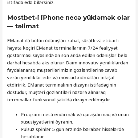
istifadə edə bilərsiniz.
Mostbet-i iPhone necə yükləmək olar
— təlimat
EManat ilə bütün ödənişləri rahat, sürətli və etibarlı
həyata keçir! EManat terminallarının 7/24 fəaliyyət
göstərməsi sayəsində ən son anda edilən ödənişlər belə
dərhal hesabda əks olunur. Daim innovativ yeniliklərdən
faydalanaraq müştərilərimizin gözləntilərinə cavab
verən yeniliklər edir və mövcud xidmətləri inkişaf
etdiririk. EManat terminalının dizaynı istifadəçinin
dostudur, müştəri gözləntiləri nəzərə alınaraq
terminallar funksional şəkildə dizayn edilmişdir.
Proqramı necə endirmək və quraşdırmaq və onun
xüsusiyyətlərini öyrənin.
Pulsuz spinlər 5 gün ərzində bərabər hissələrdə
hesablanır.