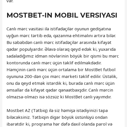
var.
MOSTBET-IN MOBIL VERSIYASI
Canlı mərc vasitəsi ilə istifadəçilər oyunun gedişatına
uyğun mərc tərtib edə, qazanma ehtimalını artıra bilər.
Bu səbəbdən canlı mərc istifadəçilər arasında kifayət
qədər populyardır. Əlavə olaraq qeyd edək ki, yuxarıda
sadaladığımız idman növlərinin böyük bir qismi bu mərc
kontorunda canlı mərc üçün təklif edilməkdədir.
Həmçinin canlı mərc üçün ortalama bir MostBet futbol
oyununa 200-dən çox mərc marketi təklif edilir. Üstəlik,
onu da qeyd etmək istərdik ki, burada canlı mərc üçün
əmsallar da kifayət qədər qənaətbəxşdir. Canlı mərcin
olmazsa-olmazı isə sözsüz ki MostBet canlı yayımdır.
Mostbet AZ (Tətbiq) ilə siz həmişə istədiyinizi tapa
biləcəksiniz. Tətbiqin digər böyük üstünlüyü ondan
ibarətdir ki, proqrama hər dəfə daxil olanda parol və