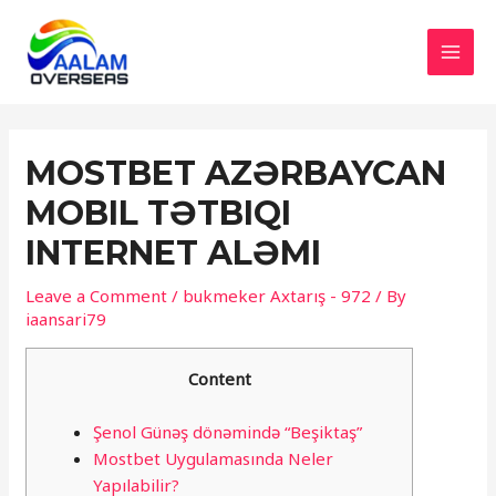
Skip
to
content
MAI
MEN
MOSTBET AZƏRBAYCAN
MOBIL TƏTBIQI
INTERNET ALƏMI
Leave a Comment
/
bukmeker Axtarış - 972
/ By
iaansari79
Content
Şenol Günəş dönəmində “Beşiktaş”
Mostbet Uygulamasında Neler
Yapılabilir?