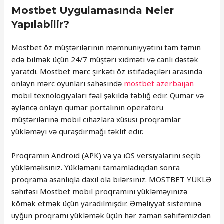
Mostbet Uygulamasında Neler
Yapılabilir?
Mostbet öz müştərilərinin məmnuniyyətini tam təmin
edə bilmək üçün 24/7 müştəri xidməti və canli dəstək
yaratdı. Mostbet mərc şirkəti öz istifadəçiləri arasında
onlayn mərc oyunları sahəsində
mostbet azerbaijan
mobil texnologiyaları fəal şəkildə təbliğ edir. Qumar və
əyləncə onlayn qumar portalının operatoru
müştərilərinə mobil cihazlara xüsusi proqramlar
yükləməyi və quraşdırmağı təklif edir.
Proqramın Android (APK) və ya iOS versiyalarını seçib
yükləməlisiniz. Yükləməni tamamladıqdan sonra
proqrama asanlıqla daxil ola bilərsiniz. MOSTBET YÜKLƏ
səhifəsi Mostbet mobil proqramını yükləməyinizə
kömək etmək üçün yaradılmışdır. Əməliyyat sisteminə
uyğun proqramı yükləmək üçün hər zaman səhifəmizdən