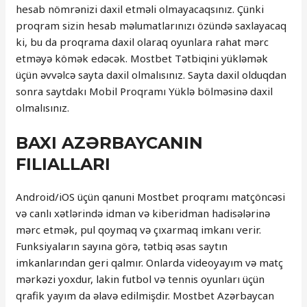
hesab nömrənizi daxil etməli olmayacaqsınız. Çünki
proqram sizin hesab məlumatlarınızı özündə saxlayacaq
ki, bu da proqrama daxil olaraq oyunlara rahat mərc
etməyə kömək edəcək. Mostbet Tətbiqini yükləmək
üçün əvvəlcə sayta daxil olmalısınız. Sayta daxil olduqdan
sonra saytdakı Mobil Proqramı Yüklə bölməsinə daxil
olmalısınız.
BAXI AZƏRBAYCANIN
FILIALLARI
Android/iOS üçün qanuni Mostbet proqramı matçöncəsi
və canlı xətlərində idman və kiberidman hadisələrinə
mərc etmək, pul qoymaq və çıxarmaq imkanı verir.
Funksiyaların sayına görə, tətbiq əsas saytın
imkanlarından geri qalmır. Onlarda videoyayım və matç
mərkəzi yoxdur, lakin futbol və tennis oyunları üçün
qrafik yayım da əlavə edilmişdir. Mostbet Azərbaycan