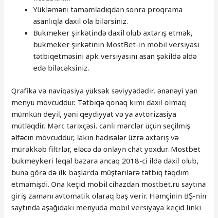
Yükləməni tamamladıqdan sonra proqrama
asanlıqla daxil ola bilərsiniz.
Bukmeker şirkətində daxil olub axtarış etmək,
bukmeker şirkətinin MostBet-in mobil versiyası
tətbiqetməsini apk versiyasını asan şəkildə əldə
edə biləcəksiniz.
Qrafika və naviqasiya yüksək səviyyədədir, ənənəyi yan
menyu mövcuddur. Tətbiqə qonaq kimi daxil olmaq
mümkün deyil, yəni qeydiyyat və ya avtorizasiya
mütləqdir. Mərc tarixçəsi, canlı mərclər üçün seçilmiş
əlfəcin mövcuddur, lakin hadisələr üzrə axtarış və
mürəkkəb filtrlər, eləcə də onlayn chat yoxdur. Mostbet
bukmeykeri leqal bazara ancaq 2018-ci ildə daxil olub,
buna görə də ilk başlarda müştərilərə tətbiq təqdim
etməmişdi. Ona keçid mobil cihazdan mostbet.ru saytına
giriş zamanı avtomatik olaraq baş verir. Həmçinin BŞ-nin
saytında aşağıdakı menyuda mobil versiyaya keçid linki