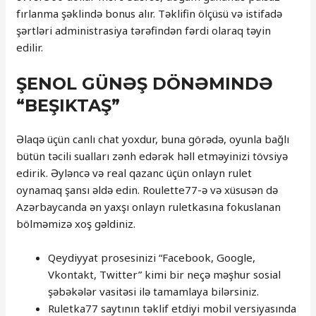
fırlanma şəklində bonus alır. Təklifin ölçüsü və istifadə
şərtləri administrasiya tərəfindən fərdi olaraq təyin
edilir.
ŞENOL GÜNƏŞ DÖNƏMINDƏ
“BEŞIKTAŞ”
Əlaqə üçün canlı chat yoxdur, buna görədə, oyunla bağlı
bütün təcili sualları zənh edərək həll etməyinizi tövsiyə
edirik. Əyləncə və real qazanc üçün onlayn rulet
oynamaq şansı əldə edin. Roulette77-ə və xüsusən də
Azərbaycanda ən yaxşı onlayn ruletkasına fokuslanan
bölməmizə xoş gəldiniz.
Qeydiyyat prosesinizi “Facebook, Google,
Vkontakt, Twitter” kimi bir neçə məşhur sosial
şəbəkələr vasitəsi ilə tamamlaya bilərsiniz.
Ruletka77 saytının təklif etdiyi mobil versiyasında