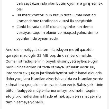
veb sayt üzərində olan bütün oyunlara giriş etmək
olar.
Bu mərc kontorunun bütün detallı məlumatları
komandamız tərəfindən xüsusi ilə araşdırılıb.
Çünki burada təklif olunan oyunlarının demo
versiyası təqdim olunur və məqsəd yalnız demo
oyunlarında oynamaqdır.
Android əməliyyat sistemi ilə işləyən mobil qacetdə
quraşdırmaq üçün 33 MB boş disk sahəsi olmalıdır.
Qumar istifadəçilərinin böyük əksəriyyəti əyləncə üçün
mobil cihazlardan istifadə etməyə üstünlük verir. Bu,
internetə çıxış üçün jardimalchymist sabit kanal olduqda,
daha yaxşılara istənilən əlverişli vaxtda və istənilən yerdə
xidmətlərə çıxış əldə etməyə imkan verir. Bahis şirkətinin
bütün fəaliyyəti müştərilərinə onlayn xidmətin təqdim
etdiyi xidmətlərdən istifadə etmək üçün ən rahat şəraiti
təmin etməyə yönəlib.