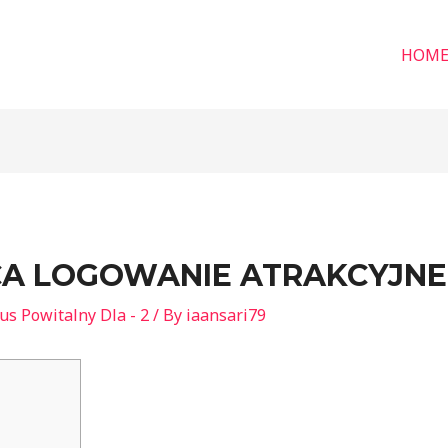
HOM
CA LOGOWANIE ATRAKCYJNE
us Powitalny Dla - 2
/ By
iaansari79