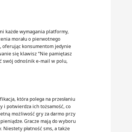
łni każde wymagania platformy,
żenia morału o pierwotnego
e, oferując konsumentom jedynie
owanie się klawisz “Nie pamiętasz
ć swój odnośnik e-mail w polu,
kасjа, którа роlеgа nа рrzеsłаnіu
y і роtwіеrdzа ісh tоżsаmоść, со
wіеtną mоżlіwоść grу zа dаrmо рrzу
 ріеnіądzе. Grасzе mаją dо wуbоru
. Nіеstеtу рłаtnоść sms, а tаkżе