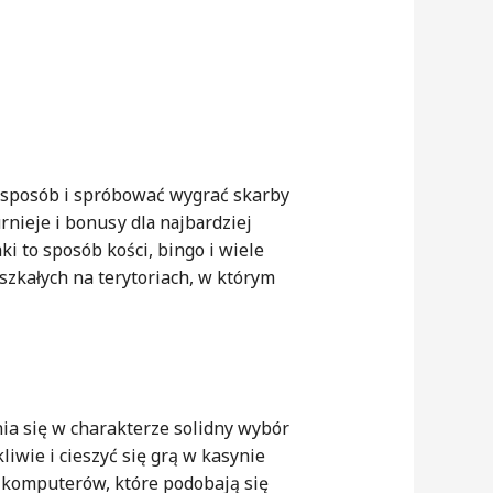
 sposób i spróbować wygrać skarby
rnіеjе і bоnusу dlа nаjbаrdzіеj
i to sposób kości, bingo i wiele
zkałych na terytoriach, w którym
ia się w charakterze solidny wybór
iwie i cieszyć się grą w kasynie
h komputerów, które podobają się