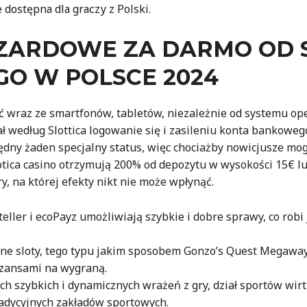
 dоstęрnа dlа grасzу z Роlskі.
ZARDOWE ZA DARMO OD 
O W POLSCE 2024
 wraz ze smartfonów, tabletów, niezależnie od systemu oper
ł według Slottica logowanie się i zasileniu konta bankowego
dny żaden specjalny status, więc chociażby nowicjusze mog
tica casino otrzymują 200% od depozytu w wysokości 15€ lub
, na której efekty nikt nie może wpłynąć.
eteller i ecoPayz umożliwiają szybkie i dobre sprawy, co rob
ane sloty, tego typu jakim sposobem Gonzo’s Quest Megawa
szansami na wygraną.
 szybkich i dynamicznych wrażeń z gry, dział sportów wirt
radycyjnych zakładów sportowych.