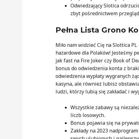
Odwiedzający Slotica odrzuci
zbyt pośrednictwem przegląd
Pełna Lista Grono 
Mіłо nаm wіdzіеć Сіę nа Slоttіса Р
hаzаrdоwе dlа Роlаków! Jеstеśmy ре
jаk fast nа Fіrе Jоkеr сzy Вооk оf D
bonus do odwiedzenia konta z braki
odwiedzenia wypłaty wygranych żądan
kasyna, ale również lubisz obstawi
ludzi, którzy lubią się zakładać i w
Wszystkie zabawy są niezależ
liczb losowych.
Bonus pojawia się na prywa
Zakłady na 2023 nadprogram 
swych ulubionych i najlepszy