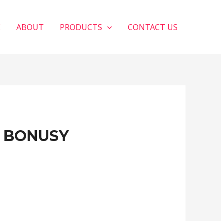
E
ABOUT
PRODUCTS
CONTACT US
 BONUSY