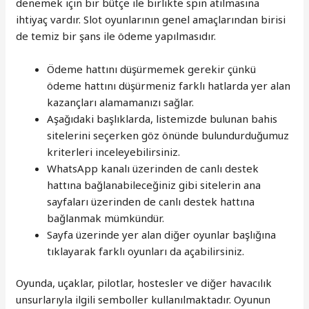
denemek için bir bütçe ile birlikte spin atılmasına
ihtiyaç vardır. Slot oyunlarının genel amaçlarından birisi
de temiz bir şans ile ödeme yapılmasıdır.
Ödeme hattını düşürmemek gerekir çünkü
ödeme hattını düşürmeniz farklı hatlarda yer alan
kazançları alamamanızı sağlar.
Aşağıdaki başlıklarda, listemizde bulunan bahis
sitelerini seçerken göz önünde bulundurduğumuz
kriterleri inceleyebilirsiniz.
WhatsApp kanalı üzerinden de canlı destek
hattına bağlanabileceğiniz gibi sitelerin ana
sayfaları üzerinden de canlı destek hattına
bağlanmak mümkündür.
Sayfa üzerinde yer alan diğer oyunlar başlığına
tıklayarak farklı oyunları da açabilirsiniz.
Oyunda, uçaklar, pilotlar, hostesler ve diğer havacılık
unsurlarıyla ilgili semboller kullanılmaktadır. Oyunun