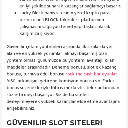
en iyi şekilde sunarak kazançlar sağlamayı başarır.
Lucky Block bahis sitesinin yerel kripto para
birimi olan LBLOCK tokenleri, platformun
çalışmasını sağlayan temel yapı taşları olarak
karşımıza çıkıyor.
Güvenilir çekim yöntemleri arasında ilk sıralarda yer
alan ve en yüksek yorumları almayı başarmış olan
yöntem olması günümüzde bu yöntemi avantajlı kılan
maddeler arasındadır. Deneme bonusu, slot ek kazanç
bonusu, turnuva ödül bonusu
rock the cash bar oyunlar
%50, arkadaşını getirene komisyon bonusu vb. Farklı
bonus seçenekleriyle Kıbrıs merkezli siteler adlarından
söz ettirmeyi başarıyor. Siz de bu siteleri
deneyimleyerek yüksek kazançlar elde etme avantajına
erişebilirsiniz.
GÜVENILIR SLOT SITELERI