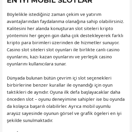
EN İYI MOBIL SLOTLAR
Böylelikle istediğiniz zaman çekim ve yatırım
avantajlarından faydalanma olanağına sahip olabilirsiniz.
Kalitesini her alanda konuşturan slot siteleri kripto
yöntemini her geçen gün daha çok destekleyerek farklı
kripto para birimleri üzerinden de hizmetler sunuyor.
Casino slot siteleri slot oyunları ile birlikte canlı casino
oyunlarını, kazı kazan oyunlarını ve yerleşik casino
oyunlarını kullanıcılara sunar.
Dünyada bulunan bütün çevrim içi slot seçenekleri
birbirlerine benzer kurallar ile oynandığı için oyun
taktikleri de aynıdır. Oyuna ilk defa başlayacaklar daha
önceden slot – oyunu deneyimine sahipler ise bu oyunda
da kolayca başarılı olabilirler. Ayrıca mobil uyumlu
arayüz sayesinde oyunun görsel ve grafik ögeleri en iyi
şekilde sunulmaktadır.