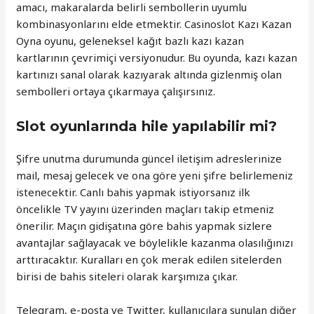
amacı, makaralarda belirli sembollerin uyumlu
kombinasyonlarını elde etmektir. Casinoslot Kazı Kazan
Oyna oyunu, geleneksel kağıt bazlı kazı kazan
kartlarının çevrimiçi versiyonudur. Bu oyunda, kazı kazan
kartınızı sanal olarak kazıyarak altında gizlenmiş olan
sembolleri ortaya çıkarmaya çalışırsınız.
Slot oyunlarında hile yapılabilir mi?
Şifre unutma durumunda güncel iletişim adreslerinize
mail, mesaj gelecek ve ona göre yeni şifre belirlemeniz
istenecektir. Canlı bahis yapmak istiyorsanız ilk
öncelikle TV yayını üzerinden maçları takip etmeniz
önerilir. Maçın gidişatına göre bahis yapmak sizlere
avantajlar sağlayacak ve böylelikle kazanma olasılığınızı
arttıracaktır. Kuralları en çok merak edilen sitelerden
birisi de bahis siteleri olarak karşımıza çıkar.
Telegram, e-posta ve Twitter, kullanıcılara sunulan diğer