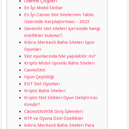
Ödeme Çizgileri
En İyi Mobil Slotlar
En İyi Casino Slot Sitelerinin Tablo
Üzerinde Karşılaştırması – 2023
Güvenilir slot siteleri içerisinde hangi
özellikler bulunur?
Kıbrıs Merkezli Bahis Siteleri Spor
Oyunları
Slot oyunlarında hile yapılabilir mi?
Kripto Mobil Uyumlu Bahis Siteleri
CasinoSlot
Oyun Çeşitliliği
EGT Slot Oyunları
Kripto Bahis Siteleri
Kripto Slot Siteleri Oyun Geliştiricisi
Kimdir?
CasinoSlot958 Giriş İşlemleri
RTP ve Oyuna Özel Özellikler
Kıbrıs Merkezli Bahis Siteleri Para