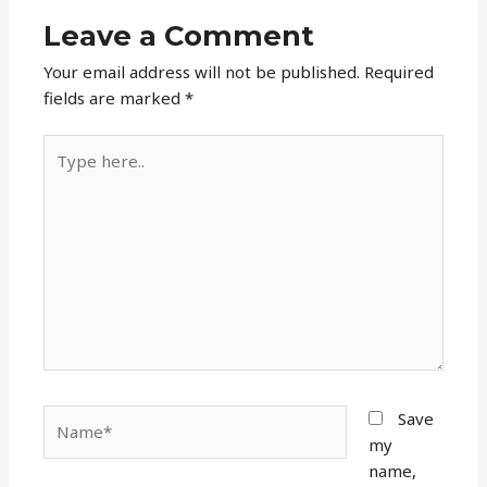
Leave a Comment
Your email address will not be published.
Required
fields are marked
*
Type
here..
Name*
Save
my
name,