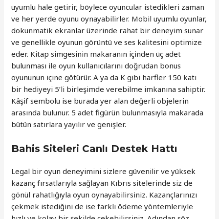
uyumlu hale getirir, böylece oyuncular istedikleri zaman
ve her yerde oyunu oynayabilirler. Mobil uyumlu oyunlar,
dokunmatik ekranlar üzerinde rahat bir deneyim sunar
ve genellikle oyunun görüntü ve ses kalitesini optimize
eder. Kitap simgesinin makaranın içinden üç adet
bulunması ile oyun kullanıcılarını doğrudan bonus
oyununun içine götürür. A ya da K gibi harfler 150 katı
bir hediyeyi 5’li birleşimde verebilme imkanına sahiptir.
Kâşif sembolü ise burada yer alan değerli objelerin
arasında bulunur. 5 adet figürün bulunmasıyla makarada
bütün satırlara yayılır ve genişler.
Bahis Siteleri Canlı Destek Hattı
Legal bir oyun deneyimini sizlere güvenilir ve yüksek
kazanç fırsatlarıyla sağlayan Kıbrıs sitelerinde siz de
gönül rahatlığıyla oyun oynayabilirsiniz. Kazançlarınızı
çekmek istediğini de ise farklı ödeme yöntemleriyle
hızlı ve kolay bir şekilde çekebilirsiniz. Adından söz