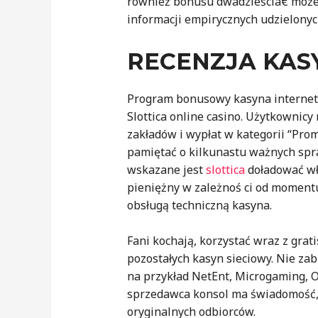
również bonusu dwadzieścia€ może s
informacji empirycznych udzielonych
RECENZJA KAS
Program bonusowy kasyna internetow
Slottica online casino. Użytkownic
zakładów i wypłat w kategorii “Promo
pamiętać o kilkunastu ważnych spra
wskazane jest
slottica
doładować wł
pieniężny w zależnoś ci od momentu
obsługą techniczną kasyna.
Fani kochają, korzystać wraz z gra
pozostałych kasyn sieciowy. Nie z
na przykład NetEnt, Microgaming, 
sprzedawca konsol ma świadomość, 
oryginalnych odbiorców.