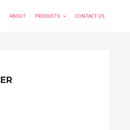
E
ABOUT
PRODUCTS
CONTACT US
KER