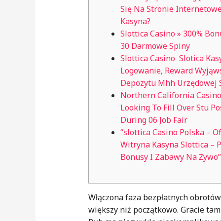
Się Na Stronie Internetowe
Kasyna?
Slottica Casino » 300% Bon
30 Darmowe Spiny
Slottica Casino ️ Slotica Kas
Logowanie, Reward Wyjąw
Depozytu Mhh Urzędowej S
Northern California Casin
Looking To Fill Over Stu Po
During 06 Job Fair
“slottica Casino Polska – Of
Witryna Kasyna Slottica – 
Bonusy I Zabawy Na Żywo”
Włączona faza bezpłatnych obrotó
większy niż początkowo. Gracie tam 