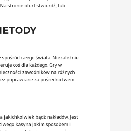
Na stronie ofert stwierdź, lub
 METODY
y spośród całego świata. Niezależnie
ruje coś dla każdego. Gry w
onieczności zawodników na różnych
wnież poprawiane za pośrednictwem
 jakichkolwiek bądź nakładów. Jest
ściwego kasyna jakim sposobem i