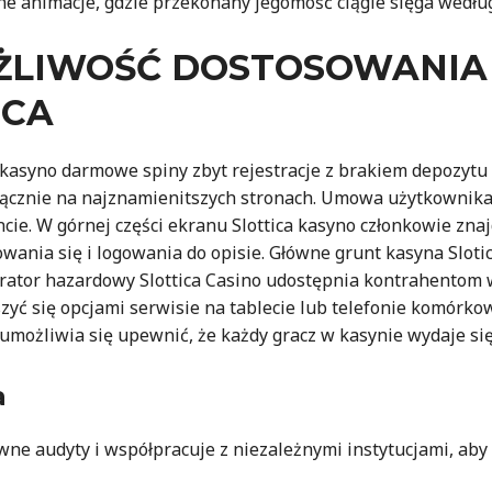
 animacje, gdzie przekonany jegomość ciągle sięga wedłu
ŻLIWOŚĆ DOSTOSOWANIA
ICA
e kasyno darmowe spiny zbyt rejestracje z brakiem depozyt
łącznie na najznamienitszych stronach. Umowa użytkownika
ie. W górnej części ekranu Slottica kasyno członkowie zna
owania się i logowania do opisie. Główne grunt kasyna Slot
erator hazardowy Slottica Casino udostępnia kontrahentom 
szyć się opcjami serwisie na tablecie lub telefonie komórk
umożliwia się upewnić, że każdy gracz w kasynie wydaje się
a
e audyty i współpracuje z niezależnymi instytucjami, aby 