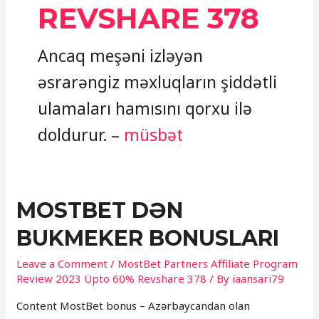
REVSHARE 378
Ancaq meşəni izləyən
əsrarəngiz məxluqların şiddətli
ulamaları hamısını qorxu ilə
doldurur. –
müsbət
MOSTBET DƏN
BUKMEKER BONUSLARI
Leave a Comment
/
MostBet Partners Affiliate Program
Review 2023 Upto 60% Revshare 378
/ By
iaansari79
Content MostBet bonus – Azərbaycandan olan