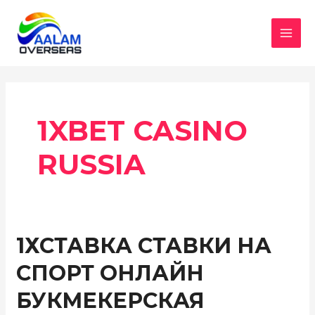
Skip
to
content
MAI
MEN
1XBET CASINO
RUSSIA
1ХСТАВКА СТАВКИ НА
СПОРТ ОНЛАЙН
БУКМЕКЕРСКАЯ