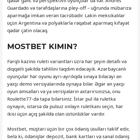
qədər gənc və perspektivli oyunçular da var. Andres
Guardado və tərəfdaşlarına pley-off – uğrunda mübarizə
aparmağa imkan verən təcrübədir. Lakin meksikalılar
üçün Argentina və polyaklarla rəqabət aparmaq kifayət
qədər çətin olacaq.
MOSTBET KIMIN?
Fərqli kazino ruleti variantları üzrə hər şeyin detallı və
diqqətli şəkildə təhlilini təqdim edəcəyik. Azərbaycanlı
oyunçular hər oyunu ayrı-ayrılıqda sınaya biləcəyi ən
yaxşı demo versiyalarında oynaya bilər. Əgər ən yaxşı
oyun əmsalları və ya versiyaların axtarırsınızsa, onu
Roulette77-də tapa bilərsiniz. İstər pul ilə ruletka
oynayın, istərsə də pulsuz onlayn ruletkanı seçin, hər
ikisi üçün açıq şəkildə olan üstünlüklər vardır.
Mostbet, müştəri üçün bir çox ödəniş üsulları təklif edir,
belə ki, ödənişlər depozit, bank kartları və sanal ödəniş