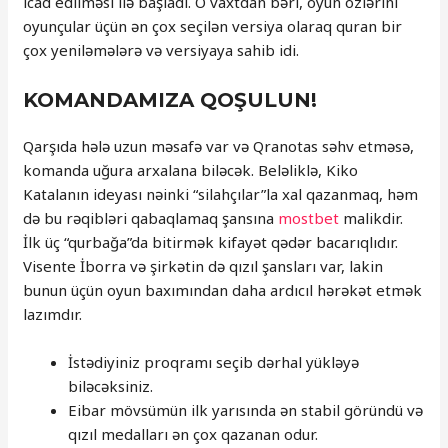
icad edilməsi ilə başladı. O vaxtdan bəri, oyun özlərini
oyunçular üçün ən çox seçilən versiya olaraq quran bir
çox yeniləmələrə və versiyaya sahib idi.
KOMANDAMIZA QOŞULUN!
Qarşıda hələ uzun məsafə var və Qranotas səhv etməsə,
komanda uğura arxalana biləcək. Beləliklə, Kiko
Katalanın ideyası nəinki “silahçılar”la xal qazanmaq, həm
də bu rəqibləri qabaqlamaq şansına
mostbet
malikdir.
İlk üç “qurbağa”da bitirmək kifayət qədər bacarıqlıdır.
Visente İborra və şirkətin də qızıl şansları var, lakin
bunun üçün oyun baxımından daha ardıcıl hərəkət etmək
lazımdır.
İstədiyiniz proqramı seçib dərhal yükləyə
biləcəksiniz.
Eibar mövsümün ilk yarısında ən stabil göründü və
qızıl medalları ən çox qazanan odur.