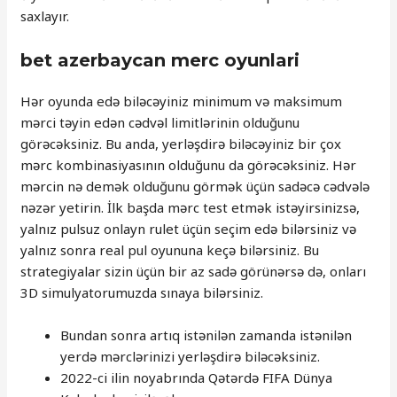
saxlayır.
bet azerbaycan merc oyunlari
Hər oyunda edə biləcəyiniz minimum və maksimum
mərci təyin edən cədvəl limitlərinin olduğunu
görəcəksiniz. Bu anda, yerləşdirə biləcəyiniz bir çox
mərc kombinasiyasının olduğunu da görəcəksiniz. Hər
mərcin nə demək olduğunu görmək üçün sadəcə cədvələ
nəzər yetirin. İlk başda mərc test etmək istəyirsinizsə,
yalnız pulsuz onlayn rulet üçün seçim edə bilərsiniz və
yalnız sonra real pul oyununa keçə bilərsiniz. Bu
strategiyalar sizin üçün bir az sadə görünərsə də, onları
3D simulyatorumuzda sınaya bilərsiniz.
Bundan sonra artıq istənilən zamanda istənilən
yerdə mərclərinizi yerləşdirə biləcəksiniz.
2022-ci ilin noyabrında Qətərdə FIFA Dünya