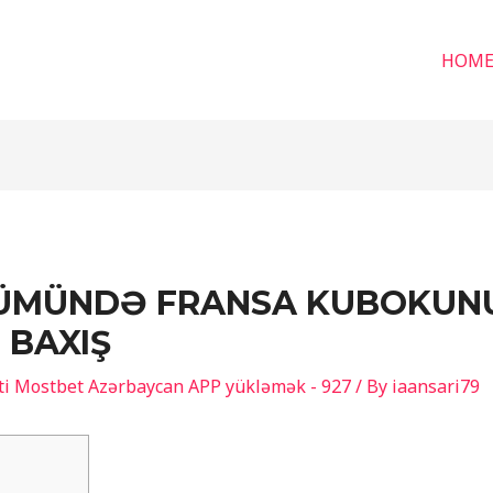
HOM
SÜMÜNDƏ FRANSA KUBOKUN
 BAXIŞ
ti Mostbet Azərbaycan APP yükləmək - 927
/ By
iaansari79