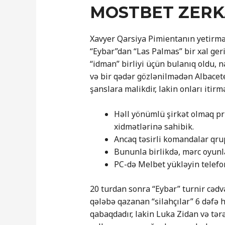
MOSTBET ZERK
Xavyer Qarsiya Pimientanın yetirmə
“Eybar”dan “Las Palmas” bir xal ger
“idman” birliyi üçün bulanıq oldu, n
və bir qədər gözlənilmədən Albacet
şanslara malikdir, lakin onları itir
Həll yönümlü şirkət olmaq pr
xidmətlərinə sahibik.
Ancaq təsirli komandalar qrup
Bununla birlikdə, mərc oyunla
PC-də Melbet yükləyin telefo
20 turdan sonra “Eybar” turnir cədvəl
qələbə qazanan “silahçılar” 6 dəfə 
qabaqdadır, lakin Luka Zidan və tər