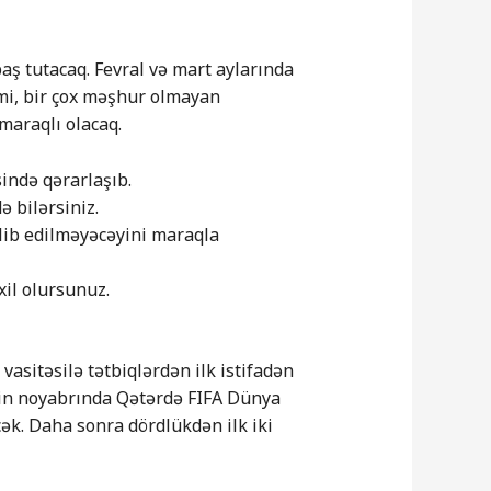
baş tutacaq. Fevral və mart aylarında
kimi, bir çox məşhur olmayan
maraqlı olacaq.
ində qərarlaşıb.
 bilərsiniz.
lib edilməyəcəyini maraqla
xil olursunuz.
asitəsilə tətbiqlərdən ilk istifadən
ilin noyabrında Qətərdə FIFA Dünya
ək. Daha sonra dördlükdən ilk iki