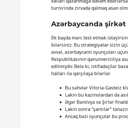
xalları qazanmağa davam edərlərsə
turnirində zirvədə qalmaq asan olm
Azərbaycanda şirkət
İlk başda mərc test etmək istəyirsin
bilərsiniz. Bu strategiyalar sizin 
əvvəl, azərbaycanlı oyunçuları üçün
Respublikasının qanunvericiliyə əsa
edilmişdir. Belə ki, istifadəçilər b
halları ilə qarşılaşa bilərlər.
Bu səhvlər Vitoria-Gasteiz kl
Lakin bu kazinolardan da asılı
Əgər Bənövşə və Şirlər final
Lakin sonra “şanlılar” tənəzz
Ancaq bəzi oyunçular bu proq