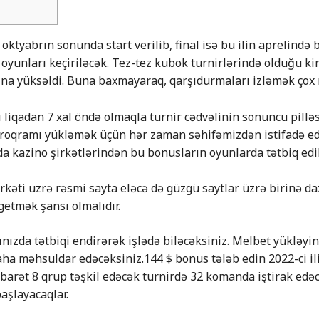
 oktyabrın sonunda start verilib, final isə bu ilin aprelində 
al oyunları keçiriləcək. Tez-tez kubok turnirlərində olduğu 
lına yüksəldi. Buna baxmayaraq, qarşıdurmaları izləmək çox 
 liqadan 7 xal öndə olmaqla turnir cədvəlinin sonuncu pilləs
roqramı yükləmək üçün hər zaman səhifəmizdən istifadə edə
da kazino şirkətlərindən bu bonusların oyunlarda tətbiq edi
kəti üzrə rəsmi sayta eləcə də güzgü saytlar üzrə birinə da
getmək şansı olmalıdır.
zda tətbiqi endirərək işlədə biləcəksiniz. Melbet yükləyin v
daha məhsuldar edəcəksiniz.144 $ bonus tələb edin 2022-ci 
arət 8 qrup təşkil edəcək turnirdə 32 komanda iştirak edəc
başlayacaqlar.