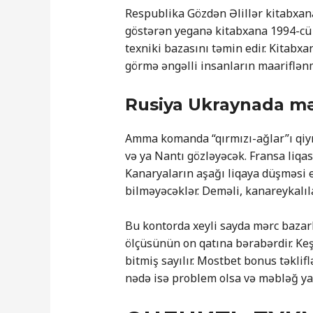
Respublika Gözdən Əlillər kitabxana
göstərən yeganə kitabxana 1994-cü 
texniki bazasını təmin edir. Kitabx
görmə əngəlli insanların maariflənm
Rusiya Ukraynada mə
Amma komanda “qırmızı-ağlar”ı qiym
və ya Nantı gözləyəcək. Fransa liqa
Kanaryaların aşağı liqaya düşməsi e
bilməyəcəklər. Deməli, kanareykalıl
Bu kontorda xeyli sayda mərc bazarl
ölçüsünün on qatına bərabərdir. Ke
bitmiş sayılır. Mostbet bonus təkli
nədə isə problem olsa və məbləğ ya