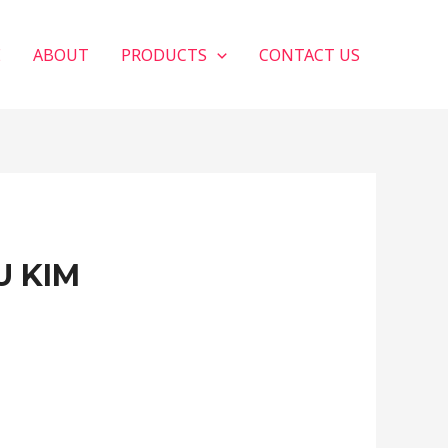
E
ABOUT
PRODUCTS
CONTACT US
U KIM