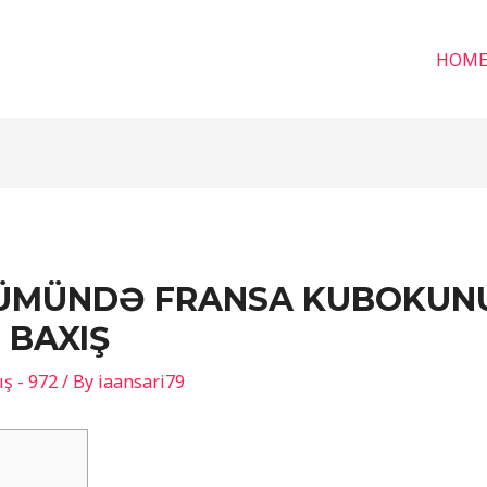
HOM
SÜMÜNDƏ FRANSA KUBOKUN
 BAXIŞ
ş - 972
/ By
iaansari79