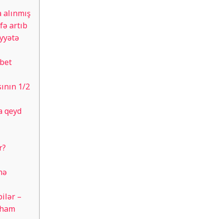
 alınmış
fə artıb
yyətə
bet
ının 1/2
a qeyd
r?
nə
ilər –
iham