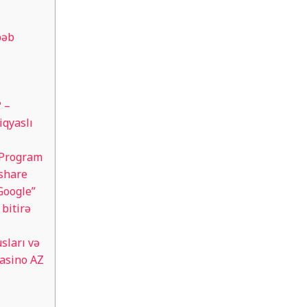
bəb
 –
iqyaslı
 Program
share
“Google”
 bitirə
sları və
asino AZ