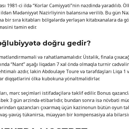
sı 1981-ci ildə “Korlar Cəmiyyəti”nin nəzdində yaradılıb. Öl
ildən Mədəniyyət Nazirliyinin balansına verilib. Bu gün Na
ana bir sıra kitabları bölgələrdə yerləşən kitabxanalara da 
əsini təmin edir.
ğlubiyyətə doğru gedir?
ətləndirməməli və rahatlamamalıdır. Üstəlik, finala çıxacağ
sında “Nant” aşağı liqadan 7 xal öndə olmaqla turnir cədvəli
htimalı azdır, lakin Abdoulaye Toure və tərəfdaşları Liqa 1 
ar diqqətlərini ölkə kubokuna yönəltməlidirlər.
arı, mərc seçimləri istifadəçilərə təklif edilir. Bonus qaz
şbek 3 gün ərzində etibarlıdır, bundan sonra isə növbəti m
flərindən qazancları çıxarmaq üçün kazinonun bütün oyun tə
vaş-yavüş tükənirsə, müəyyən bir kompensasiya ala bilərsin