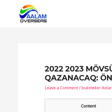
Skip
to
content
2022 2023 MÖV
QAZANACAQ: ÖN
Leave a Comment
/
bukmeker Axtarı
Content