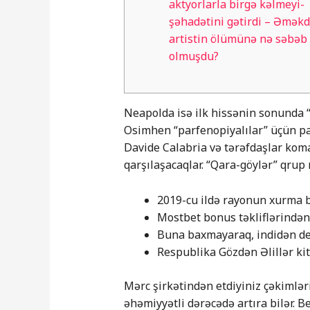
aktyorlarla birgə kəlmeyi-
şəhadətini gətirdi – Əmək
artistin ölümünə nə səbəb
olmuşdu?
Neapolda isə ilk hissənin sonunda “q
Osimhen “parfenopiyalılar” üçün pari
Davide Calabria və tərəfdaşlar kom
qarşılaşacaqlar. “Qara-göylər” qrup
2019-cu ildə rayonun xurma 
Mostbet bonus təkliflərindən
Buna baxmayaraq, indidən dem
Respublika Gözdən Əlillər kit
Mərc şirkətindən etdiyiniz çəkimlər
əhəmiyyətli dərəcədə artıra bilər. 