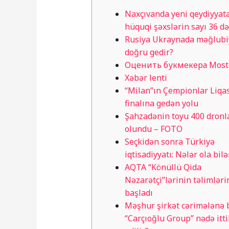
Naxçıvanda yeni qeydiyyata
hüquqi şəxslərin sayı 36 də
Rusiya Ukraynada məğlubi
doğru gedir?
Оценить букмекера Most
Xəbər lenti
“Milan”ın Çempionlar Liqas
finalına gedən yolu
Şahzadənin toyu 400 dronl
olundu – FOTO
Seçkidən sonra Türkiyə
iqtisadiyyatı: Nələr ola bilə
AQTA “Könüllü Qida
Nəzarətçi”lərinin təlimləri
başladı
Məşhur şirkət cərimələnə b
“Carçıoğlu Group” nədə itt