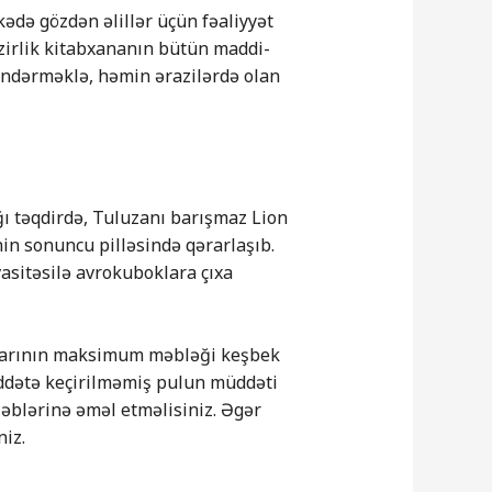
kədə gözdən əlillər üçün fəaliyyət
zirlik kitabxananın bütün maddi-
göndərməklə, həmin ərazilərdə olan
ı təqdirdə, Tuluzanı barışmaz Lion
nin sonuncu pilləsində qərarlaşıb.
vasitəsilə avrokuboklara çıxa
anclarının maksimum məbləği keşbek
üddətə keçirilməmiş pulun müddəti
ləblərinə əməl etməlisiniz. Əgər
iz.