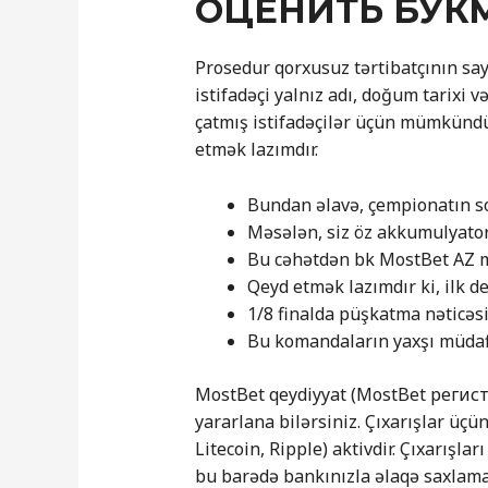
ОЦЕНИТЬ БУК
Prosedur qorxusuz tərtibatçının sa
istifadəçi yalnız adı, doğum tarixi v
çatmış istifadəçilər üçün mümkündü
etmək lazımdır.
Bundan əlavə, çempionatın son
Məsələn, siz öz akkumulyatoru
Bu cəhətdən bk MostBet AZ mə
Qeyd etmək lazımdır ki, ilk 
1/8 finalda püşkatma nəticəsi
Bu komandaların yaxşı müdafiə
MostBet qeydiyyat (MostBet регистр
yararlana bilərsiniz. Çıxarışlar üç
Litecoin, Ripple) aktivdir. Çıxarışl
bu barədə bankınızla əlaqə saxlamağ