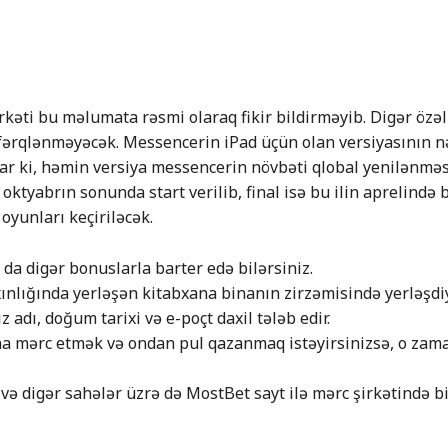
kəti bu məlumata rəsmi olaraq fikir bildirməyib. Digər özəl
fərqlənməyəcək. Messencerin iPad üçün olan versiyasının 
ar ki, həmin versiya messencerin növbəti qlobal yenilənməsi
 oktyabrın sonunda start verilib, final isə bu ilin aprelində 
 oyunları keçiriləcək.
 da digər bonuslarla barter edə bilərsiniz.
ınlığında yerləşən kitabxana binanın zirzəmisində yerləşdiy
ız adı, doğum tarixi və e-poçt daxil tələb edir.
na mərc etmək və ondan pul qazanmaq istəyirsinizsə, o zam
və digər sahələr üzrə də MostBet sayt ilə mərc şirkətində b