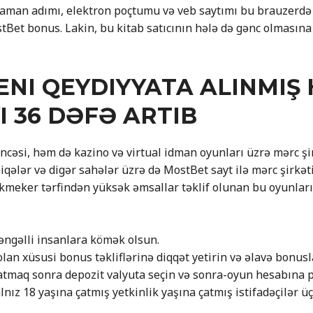
aman adımı, elektron poçtumu və veb saytımı bu brauzerdə 
tBet bonus. Lakin, bu kitab satıcının hələ də gənc olmasına
NI QEYDIYYATA ALINMIŞ
I 36 DƏFƏ ARTIB
əsi, həm də kazino və virtual idman oyunları üzrə mərc şirk
iqələr və digər sahələr üzrə də MostBet sayt ilə mərc şirkə
kmeker tərfindən yüksək əmsallar təklif olunan bu oyunları
 əngəlli insanlara kömək olsun.
an xüsusi bonus təkliflərinə diqqət yetirin və əlavə bonusla
tmaq sonra depozit valyuta seçin və sonra-oyun hesabına p
lnız 18 yaşına çatmış yetkinlik yaşına çatmış istifadəçilər