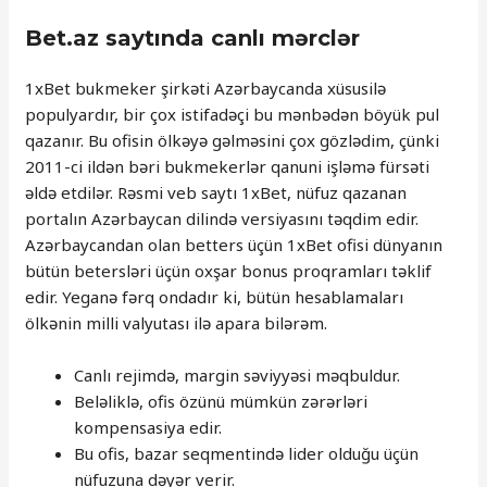
Bet.az saytında canlı mərclər
1xBet bukmeker şirkəti Azərbaycanda xüsusilə
populyardır, bir çox istifadəçi bu mənbədən böyük pul
qazanır. Bu ofisin ölkəyə gəlməsini çox gözlədim, çünki
2011-ci ildən bəri bukmekerlər qanuni işləmə fürsəti
əldə etdilər. Rəsmi veb saytı 1xBet, nüfuz qazanan
portalın Azərbaycan dilində versiyasını təqdim edir.
Azərbaycandan olan betters üçün 1xBet ofisi dünyanın
bütün betersləri üçün oxşar bonus proqramları təklif
edir. Yeganə fərq ondadır ki, bütün hesablamaları
ölkənin milli valyutası ilə apara bilərəm.
Canlı rejimdə, margin səviyyəsi məqbuldur.
Beləliklə, ofis özünü mümkün zərərləri
kompensasiya edir.
Bu ofis, bazar seqmentində lider olduğu üçün
nüfuzuna dəyər verir.