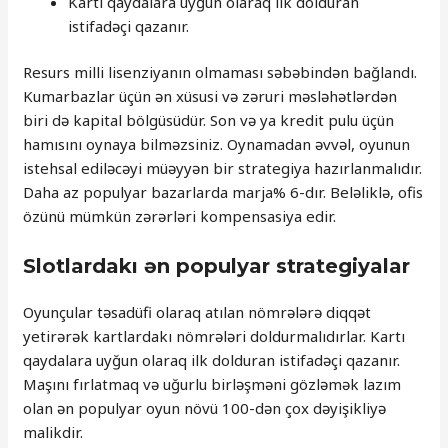
Kartı qaydalara uyğun olaraq ilk dolduran
istifadəçi qazanır.
Resurs milli lisenziyanın olmaması səbəbindən bağlandı.
Kumarbazlar üçün ən xüsusi və zəruri məsləhətlərdən
biri də kapital bölgüsüdür. Son və ya kredit pulu üçün
hamısını oynaya bilməzsiniz. Oynamadan əvvəl, oyunun
istehsal ediləcəyi müəyyən bir strategiya hazırlanmalıdır.
Daha az populyar bazarlarda marja% 6-dır. Beləliklə, ofis
özünü mümkün zərərləri kompensasiya edir.
Slotlardakı ən populyar strategiyalar
Oyunçular təsadüfi olaraq atılan nömrələrə diqqət
yetirərək kartlardakı nömrələri doldurmalıdırlar. Kartı
qaydalara uyğun olaraq ilk dolduran istifadəçi qazanır.
Maşını fırlatmaq və uğurlu birləşməni gözləmək lazım
olan ən populyar oyun növü 100-dən çox dəyişikliyə
malikdir.