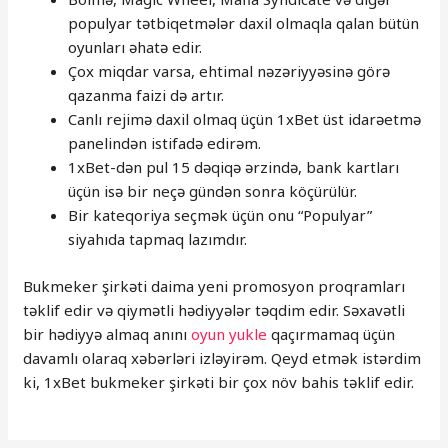
populyar tətbiqetmələr daxil olmaqla qalan bütün
oyunları əhatə edir.
Çox miqdar varsa, ehtimal nəzəriyyəsinə görə
qazanma faizi də artır.
Canlı rejimə daxil olmaq üçün 1xBet üst idarəetmə
panelindən istifadə edirəm.
1xBet-dən pul 15 dəqiqə ərzində, bank kartları
üçün isə bir neçə gündən sonra köçürülür.
Bir kateqoriya seçmək üçün onu “Populyar”
siyahıda tapmaq lazımdır.
Bukmeker şirkəti daima yeni promosyon proqramları
təklif edir və qiymətli hədiyyələr təqdim edir. Səxavətli
bir hədiyyə almaq anını
oyun yukle
qaçırmamaq üçün
davamlı olaraq xəbərləri izləyirəm. Qeyd etmək istərdim
ki, 1xBet bukmeker şirkəti bir çox növ bahis təklif edir.