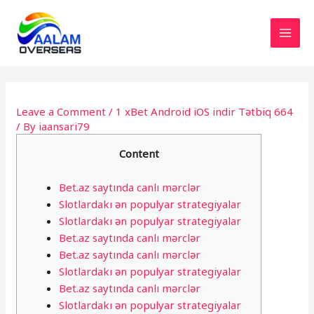
Skip
to
content
MAI
MEN
Leave a Comment
/
1 xBet Android iOS indir Tətbiq 664
/ By
iaansari79
Content
Bet.az saytında canlı mərclər
Slotlardakı ən populyar strategiyalar
Slotlardakı ən populyar strategiyalar
Bet.az saytında canlı mərclər
Bet.az saytında canlı mərclər
Slotlardakı ən populyar strategiyalar
Bet.az saytında canlı mərclər
Slotlardakı ən populyar strategiyalar