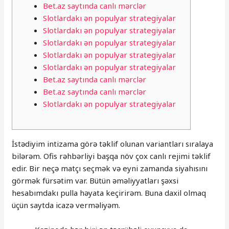
Bet.az saytında canlı mərclər
Slotlardakı ən populyar strategiyalar
Slotlardakı ən populyar strategiyalar
Slotlardakı ən populyar strategiyalar
Slotlardakı ən populyar strategiyalar
Slotlardakı ən populyar strategiyalar
Bet.az saytında canlı mərclər
Bet.az saytında canlı mərclər
Slotlardakı ən populyar strategiyalar
İstədiyim intizama görə təklif olunan variantları sıralaya
bilərəm. Ofis rəhbərliyi başqa növ çox canlı rejimi təklif
edir. Bir neçə matçı seçmək və eyni zamanda siyahısını
görmək fürsətim var. Bütün əməliyyatları şəxsi
hesabımdakı pulla həyata keçirirəm. Buna daxil olmaq
üçün saytda icazə verməliyəm.