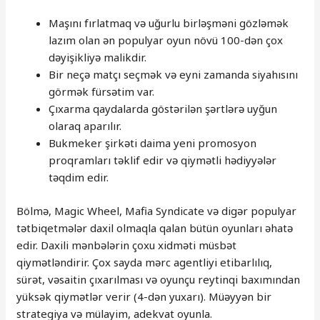
Maşını fırlatmaq və uğurlu birləşməni gözləmək
lazım olan ən populyar oyun növü 100-dən çox
dəyişikliyə malikdir.
Bir neçə matçı seçmək və eyni zamanda siyahısını
görmək fürsətim var.
Çıxarma qaydalarda göstərilən şərtlərə uyğun
olaraq aparılır.
Bukmeker şirkəti daima yeni promosyon
proqramları təklif edir və qiymətli hədiyyələr
təqdim edir.
Bölmə, Magic Wheel, Mafia Syndicate və digər populyar
tətbiqetmələr daxil olmaqla qalan bütün oyunları əhatə
edir. Daxili mənbələrin çoxu xidməti müsbət
qiymətləndirir. Çox sayda mərc agentliyi etibarlılıq,
sürət, vəsaitin çıxarılması və oyunçu reytinqi baxımından
yüksək qiymətlər verir (4-dən yuxarı). Müəyyən bir
strategiya və mülayim, adekvat oyunla.