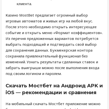
клиента.
Казино MostBet предлагает огромный выбор
игровых автоматов и живых игр на любой вкус.
После этого необходимо открыть интересующее
событие и открыть меню «Формат коэффициентов».
Из перечня предложенных вариантов потребуется
выбрать подходящий и подтвердить свой выбор
для сохранения данных. Букмекерская контора
сохранила привлекательный функционал без
изменений. Узнать результаты сделанных ставок и
забрать выигрыши можно после выполнения входа
под своим логином и паролем.
Скачать Мостбет на Андроид APK и
iOS — рекомендации и сравнения
На мобильный скачать Мостбет приложение можно