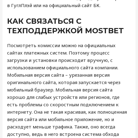
в ГуглПлэй или на официальный сайт БК.
КАК СВЯЗАТЬСЯ С
ТЕХПОДДЕРЖКОЙ MOSTBET
Посмотреть комиссии можно на официальных
сайтах платежных систем. Поэтому процесс
загрузки и установки происходит вручную, с
использованием официального сайта компании.
Мобильная версия сайта – урезанная версия
оригинального сайта, которая запускается через
мобильный браузер. Мобильная версия сайта
хорошо для слабых устройств или регионов, где
есть проблемы со скоростным подключением к
интернету. Она не такая красивая, как полноценная
версия сайта или мобильное приложение, но и
расходует меньше трафика. Также, оно всегда
доступно, ведь в него встроена система обхода