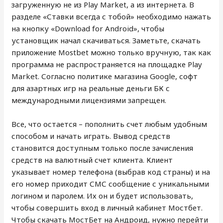
загруженную не из Play Market, а из интернета. В
разделе «Ставки всегда с тобой» необходимо нажать
на кнопку «Download for Android», чтобы
установщик начал скачиваться. Заметьте, скачать
приложение Mostbet можно только вручную, так как
программа не распространяется на площадке Play
Market. Согласно политике магазина Google, софт
для азартных игр на реальные деньги БК с
международными лицензиями запрещен.
Все, что остается – пополнить счет любым удобным
способом и начать играть. Вывод средств
становится доступным только после зачисления
средств на валютный счет клиента. Клиент
указывает номер телефона (выбрав код страны) и на
его номер приходит СМС сообщение с уникальными
логином и паролем. Их он и будет использовать,
чтобы совершить вход в личный кабинет Мостбет.
Чтобы скачать МостБет на Андроид, нужно перейти