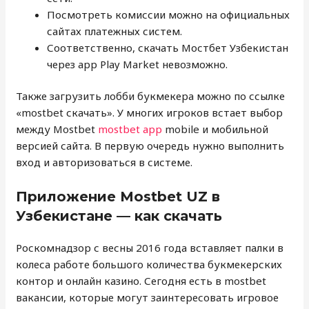
Посмотреть комиссии можно на официальных
сайтах платежных систем.
Соответственно, скачать Мостбет Узбекистан
через app Play Market невозможно.
Также загрузить лобби букмекера можно по ссылке
«mostbet скачать». У многих игроков встает выбор
между Mostbet
mostbet app
mobile и мобильной
версией сайта. В первую очередь нужно выполнить
вход и авторизоваться в системе.
Приложение Mostbet UZ в
Узбекистане — как скачать
Роскомнадзор с весны 2016 года вставляет палки в
колеса работе большого количества букмекерских
контор и онлайн казино. Сегодня есть в mostbet
вакансии, которые могут заинтересовать игровое