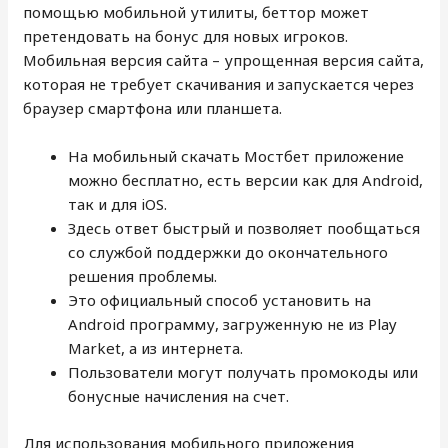
помощью мобильной утилиты, беттор может
претендовать на бонус для новых игроков.
Мобильная версия сайта – упрощенная версия сайта,
которая не требует скачивания и запускается через
браузер смартфона или планшета.
На мобильный скачать Мостбет приложение
можно бесплатно, есть версии как для Android,
так и для iOS.
Здесь ответ быстрый и позволяет пообщаться
со службой поддержки до окончательного
решения проблемы.
Это официальный способ установить на
Android программу, загруженную не из Play
Market, а из интернета.
Пользователи могут получать промокоды или
бонусные начисления на счет.
Для использования мобильного приложения