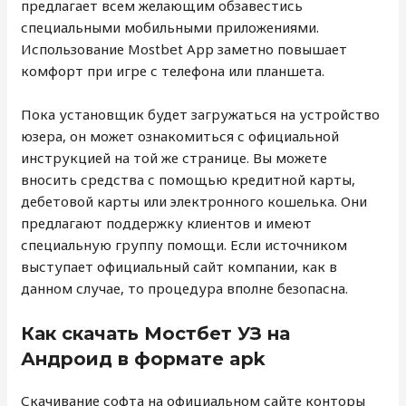
предлагает всем желающим обзавестись
специальными мобильными приложениями.
Использование Mostbet App заметно повышает
комфорт при игре с телефона или планшета.
Пока установщик будет загружаться на устройство
юзера, он может ознакомиться с официальной
инструкцией на той же странице. Вы можете
вносить средства с помощью кредитной карты,
дебетовой карты или электронного кошелька. Они
предлагают поддержку клиентов и имеют
специальную группу помощи. Если источником
выступает официальный сайт компании, как в
данном случае, то процедура вполне безопасна.
Как скачать Мостбет УЗ на
Андроид в формате apk
Скачивание софта на официальном сайте конторы