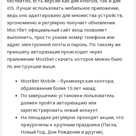
бесплатно, есть версии как для Android, так и для
iOS. Лучше использовать мобильное приложение,
ведь оно адаптировано для множества устройств,
эргономично и регулярно получает обновления.
Мостбет официальный сайт вход позволяет
выполнить, просто указав номер телефона или
адрес электронной почты и пароль. По такому же
принципу авторизация происходит через
приложение Mostbet скачать которое можно было
по инструкции выше.
MostBet Mobile – букмекерская контора,
образованная более 10 лет назад.
По завершению установки пользователь
должен пройти авторизацию или
зарегистрировать новый аккаунт.
На площадке регулярно проходят акции, что
приурочены к крупным праздника (Пасха,
Новый Год, Дни Рождения и другие).