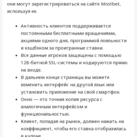
они могут зарегистрироваться на сайте Mostbet,
используя ее.
Активность клиентов поддерживается
постоянными бесплатными вращениями,
акциями одного дня, программой лояльности
и кэшбэком за проигранные ставки.
Все данные игроков защищены с помощью
128-битной SSL-системы и кодируются прямо
на входе.
В дальнем конце страницы вы можете
изменить интерфейс на другой язык или
установить приложение на свой смартфон.
Окно — это точная копия ресурса с
аналогичным интерфейсом и
функциональностью.
Клиент, попадая на рынок, должен нажать на
коэффициент, чтобы его ставка отобразилась
в купоне.