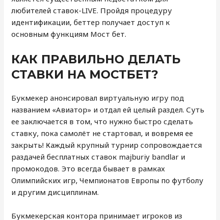
любителей ставок-LIVE. Пройдя процедуру
идентификации, беттер получает доступ к
основным функциям Мост бет.
КАК ПРАВИЛЬНО ДЕЛАТЬ
СТАВКИ НА МОСТБЕТ?
Букмекер анонсировал виртуальную игру под
названием «Авиатор» и отдал ей целый раздел. Суть
ее заключается в том, что нужно быстро сделать
ставку, пока самолёт не стартовал, и вовремя ее
закрыть! Каждый крупный турнир сопровождается
раздачей бесплатных ставок majburiy bandlar и
промокодов. Это всегда бывает в рамках
Олимпийских игр, Чемпионатов Европы по футболу
и другим дисциплинам.
Букмекерская контора принимает игроков из