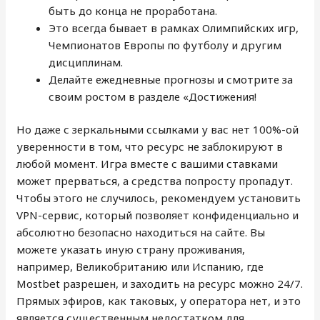
быть до конца не проработана.
Это всегда бывает в рамках Олимпийских игр,
Чемпионатов Европы по футболу и другим
дисциплинам.
Делайте ежедневные прогнозы и смотрите за
своим ростом в разделе «Достижения!
Но даже с зеркальными ссылками у вас нет 100%-ой
уверенности в том, что ресурс не заблокируют в
любой момент. Игра вместе с вашими ставками
может прерваться, а средства попросту пропадут.
Чтобы этого не случилось, рекомендуем установить
VPN-сервис, который позволяет конфиденциально и
абсолютно безопасно находиться на сайте. Вы
можете указать иную страну проживания,
например, Великобританию или Испанию, где
Mostbet разрешен, и заходить на ресурс можно 24/7.
Прямых эфиров, как таковых, у оператора нет, и это
является существенным недостатком для