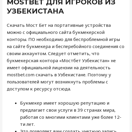
MOSTBET ДЛЯ ИГРОКОВ ИЗ
УЗБЕКИСТАНА
Скачать Мост Бет на портативные устройства
можно с официального сайта букмекерской
конторы. ПО необходимо для беспроблемной игры
на сайте букмекера и бесперебойного соединения со
своим аккаунтом. Следует отметить, что
букмекерская контора «Мостбет Узбекистан» не
имеет официальной лицензии на деятельность
mostbet.com скачать в Узбекистане. Поэтому у
пользователей могут возникнуть проблемы с
доступом к ресурсу отсюда.
Букмекер имеет хорошую репутацию и
предлагает свои услуги в 39 странах мира,
работая со многими клиентами уже более 12-
ти лет.
Это позволяет вам создать учетную запись,