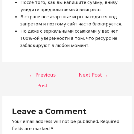
После того, как вы напишите сумму, внизу
увидите предполагаемый выигрыш.
В стране все азартные игры находятся под
запретом и поэтому сайт часто блокируется.
Но даже с зеркальными ссылками у вас нет
100%-ой уверенности в том, что ресурс не
заблокируют в любой момент.
Post
←
Previous
Next Post
→
navigation
Post
Leave a Comment
Your email address will not be published.
Required
fields are marked
*