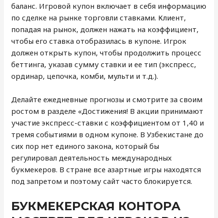
баланс. Игровой купон включает в себя информацию
по сделке на рынке торговли ставками. Клиент,
попадая на рынок, должен нажать на коэффициент,
чтобы его ставка отобразилась в купоне. Игрок
должен открыть купон, чтобы продолжить процесс
беттинга, указав сумму ставки и ее тип (экспресс,
ординар, цепочка, комби, мульти и т.д.).
Делайте ежедневные прогнозы и смотрите за своим
ростом в разделе «Достижения! В акции принимают
участие экспресс-ставки с коэффициентом от 1,40 и
тремя событиями в одном купоне. В Узбекистане до
сих пор нет единого закона, который бы
регулировал деятельность международных
букмекеров. В стране все азартные игры находятся
под запретом и поэтому сайт часто блокируется.
БУКМЕКЕРСКАЯ КОНТОРА