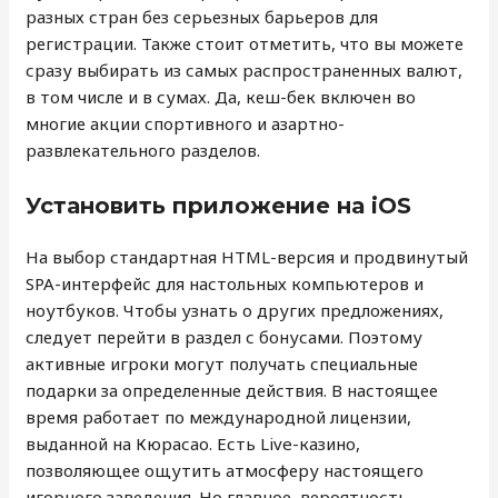
разных стран без серьезных барьеров для
регистрации. Также стоит отметить, что вы можете
сразу выбирать из самых распространенных валют,
в том числе и в сумах. Да, кеш-бек включен во
многие акции спортивного и азартно-
развлекательного разделов.
Установить приложение на iOS
На выбор стандартная HTML-версия и продвинутый
SPA-интерфейс для настольных компьютеров и
ноутбуков. Чтобы узнать о других предложениях,
следует перейти в раздел с бонусами. Поэтому
активные игроки могут получать специальные
подарки за определенные действия. В настоящее
время работает по международной лицензии,
выданной на Кюрасао. Есть Live-казино,
позволяющее ощутить атмосферу настоящего
игорного заведения. Но главное, вероятность