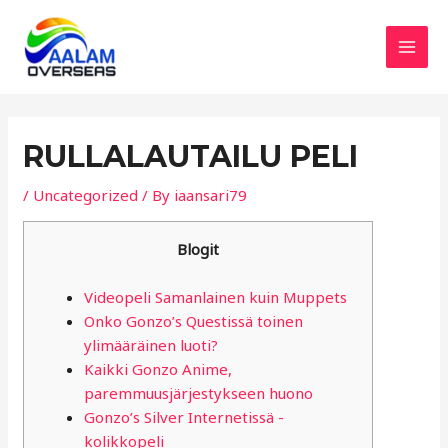
Skip
to
content
MAI
MEN
RULLALAUTAILU PELI
/
Uncategorized
/ By
iaansari79
Blogit
Videopeli Samanlainen kuin Muppets
Onko Gonzo’s Questissä toinen
ylimääräinen luoti?
Kaikki Gonzo Anime,
paremmuusjärjestykseen huono
Gonzo’s Silver Internetissä -
kolikkopeli