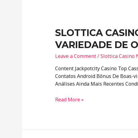
SLOTTICA CASIN
VARIEDADE DE 
Leave a Comment
/
Slottica Casino 
Content Jackpotcity Casino Top Cass
Contatos Android Bônus De Boas-vin
Análises Ainda Mais Recentes Condi
Slottica
Read More »
Casino
Bonus
10
Euro
Ohne