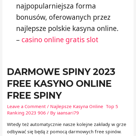
najpopularniejsza forma
bonusów, oferowanych przez
najlepsze polskie kasyna online.
–
casino online gratis slot
DARMOWE SPINY 2023
FREE KASYNO ONLINE
FREE SPINY
Leave a Comment
/
Najlepsze Kasyna Online ️ Top 5
Ranking 2023 906
/ By
iaansari79
Wtedy też automatycznie nasze kolejne zakłady w grze
odbywać się będą z pomocą darmowych free spinów.