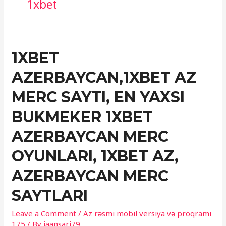
1xbet
1XBET
AZERBAYCAN,1XBET AZ
MERC SAYTI, EN YAXSI
BUKMEKER 1XBET
AZERBAYCAN MERC
OYUNLARI, 1XBET AZ,
AZERBAYCAN MERC
SAYTLARI
Leave a Comment
/
Az rəsmi mobil versiya və proqramı
175
/ By
iaansari79