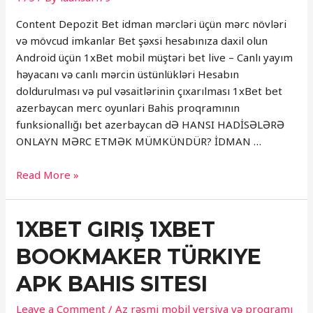
Content Depozit Bet idman mərcləri üçün mərc növləri
və mövcud imkanlar Bet şəxsi hesabınıza daxil olun
Android üçün 1xBet mobil müştəri bet live – Canlı yayım
həyacanı və canlı mərcin üstünlükləri Hesabın
doldurulması və pul vəsaitlərinin çıxarılması 1xBet bet
azerbaycan merc oyunlari Bahis proqramının
funksionallığı bet azerbaycan dƏ HANSI HADİSƏLƏRƏ
ONLAYN MƏRC ETMƏK MÜMKÜNDÜR? İDMAN …
1xbet
Read More »
Azerbaycan,1xbet
az
1XBET GIRIŞ 1XBET
merc
saytı,
BOOKMAKER TÜRKIYE
en
yaxsi
APK BAHIS SITESI
bukmeker
1xbet
Leave a Comment
/
Az rəsmi mobil versiya və proqramı