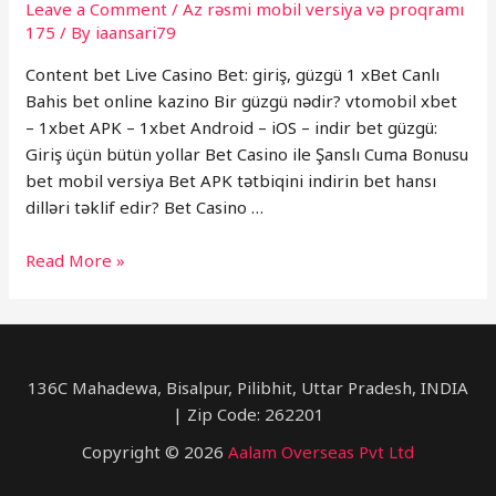
Leave a Comment
/
Az rəsmi mobil versiya və proqramı
ᐉ
175
/ By
iaansari79
1xbet
Content bet Live Casino Bet: giriş, güzgü 1 xBet Canlı
Promotion
Bahis bet online kazino Bir güzgü nədir? vtomobil xbet
Ko
– 1xbet APK – 1xbet Android – iOS – indir bet güzgü:
Giriş üçün bütün yollar Bet Casino ile Şanslı Cuma Bonusu
bet mobil versiya Bet APK tətbiqini indirin bet hansı
dilləri təklif edir? Bet Casino …
1
Read More »
xBet
Android
iOS
indir
136C Mahadewa, Bisalpur, Pilibhit, Uttar Pradesh, INDIA
Tətbiq
| Zip Code: 262201
Copyright © 2026
Aalam Overseas Pvt Ltd