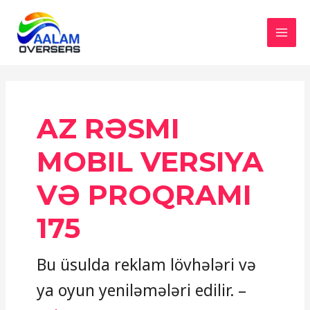
Skip
to
content
MAI
MEN
AZ RƏSMI
MOBIL VERSIYA
VƏ PROQRAMI
175
Bu üsulda reklam lövhələri və
ya oyun yeniləmələri edilir. –