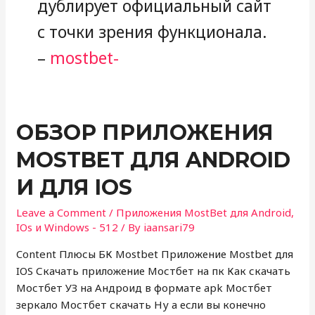
дублирует официальный сайт
с точки зрения функционала.
–
mostbet-
ОБЗОР ПРИЛОЖЕНИЯ
MOSTBET ДЛЯ ANDROID
И ДЛЯ IOS
Leave a Comment
/
Приложения MostBet для Android,
IOs и Windows - 512
/ By
iaansari79
Content Плюсы БК Mostbet Приложение Mostbet для
IOS Скачать приложение Мостбет на пк Как скачать
Мостбет УЗ на Андроид в формате apk Мостбет
зеркало Мостбет скачать Ну а если вы конечно