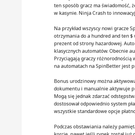
ten sposób gracz ma świadomość, że
w kasynie. Ninja Crash to innowacy
Na przykład wszyscy nowi gracze Sp
otrzymania do a hundred and ten $ 
prezent od strony hazardowej. Auto
klasycznych automatów. Obecnie aut
Przyciągają graczy różnorodnością
na automatach na SpinBetter jest p
Bonus urodzinowy można aktywować 
dokumentu i manualnie aktywuje pr
Mogą się jednak zdarzać odstępstwa
dostosował odpowiednio system pła
wszystkie standardowe opcje płatn
Podczas obstawiania należy pamiętać
korcie, nawet jeśli rynek został ju