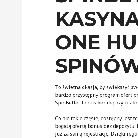
KASYNA 
ONE HU
SPINÓW
To świetna okazja, by zwiększyć sw
bardzo przystępny program ofert p
SpinBetter bonus bez depozytu z k
Co nie takie częste, dostępny jest 
bogatą ofertą bonus bez depozytu,
już za samą rejestrację. Dzięki re