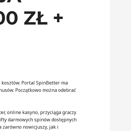
0 ZŁ +
 kosztów. Portal SpinBetter ma
bonusów. Początkowo można odebrać
er, online kasyno, przyciąga graczy
fifty darmowych spinów dostępnych
 zarówno nowicjuszy, jak i