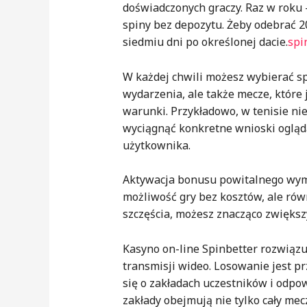
doświadczonych graczy. Raz w roku 
spiny bez depozytu. Żeby odebrać 2
siedmiu dni po określonej dacie.
spi
W każdej chwili możesz wybierać sp
wydarzenia, ale także mecze, które 
warunki. Przykładowo, w tenisie nie
wyciągnąć konkretne wnioski ogląd
użytkownika.
Aktywacja bonusu powitalnego wymag
możliwość gry bez kosztów, ale rów
szczęścia, możesz znacząco zwiększ
Kasyno on-line Spinbetter rozwiązu
transmisji wideo. Losowanie jest 
się o zakładach uczestników i odpo
zakłady obejmują nie tylko cały mec