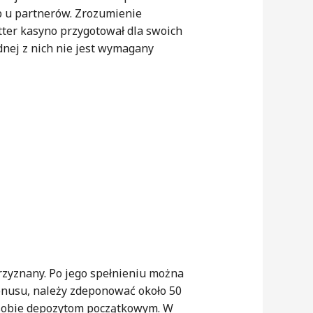
ub u partnerów. Zrozumienie
ter kasyno przygotował dla swoich
dnej z nich nie jest wymagany
rzyznany. Po jego spełnieniu można
onusu, należy zdeponować około 50
o sobie depozytom początkowym. W