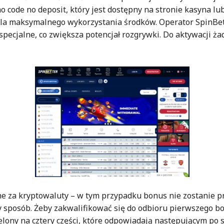
 code no deposit, który jest dostępny na stronie kasyna l
la maksymalnego wykorzystania środków. Operator SpinBet
specjalne, co zwiększa potencjał rozgrywki. Do aktywacji ża
e za kryptowaluty – w tym przypadku bonus nie zostanie p
 sposób. Żeby zakwalifikować się do odbioru pierwszego b
elony na cztery części, które odpowiadają następującym p