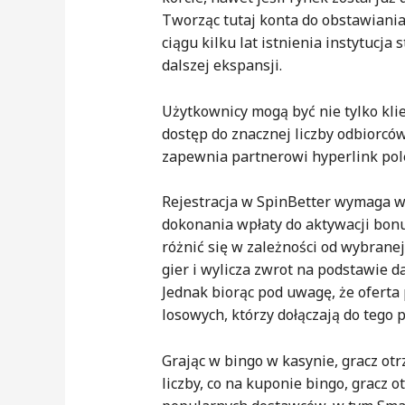
Tworząc tutaj konta do obstawiania
ciągu kilku lat istnienia instytucj
dalszej ekspansji.
Użytkownicy mogą być nie tylko klie
dostęp do znacznej liczby odbiorcó
zapewnia partnerowi hyperlink pole
Rejestracja w SpinBetter wymaga wy
dokonania wpłaty do aktywacji bonus
różnić się w zależności od wybrane
gier i wylicza zwrot na podstawie d
Jednak biorąc pod uwagę, że oferta
losowych, którzy dołączają do tego 
Grając w bingo w kasynie, gracz ot
liczby, co na kuponie bingo, gracz