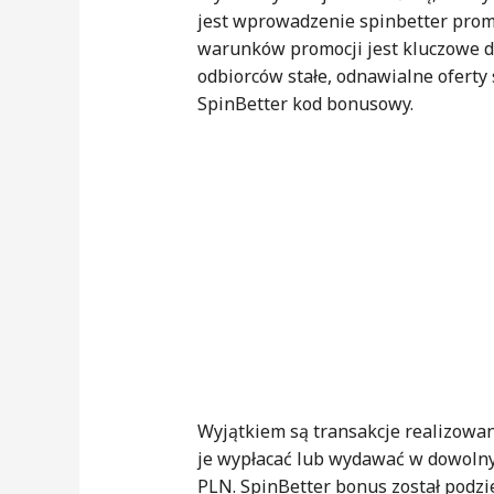
jest wprowadzenie spinbetter promo
warunków promocji jest kluczowe d
odbiorców stałe, odnawialne oferty 
SpinBetter kod bonusowy.
Wyjątkiem są transakcje realizowan
je wypłacać lub wydawać w dowolny
PLN. SpinBetter bonus został podzi