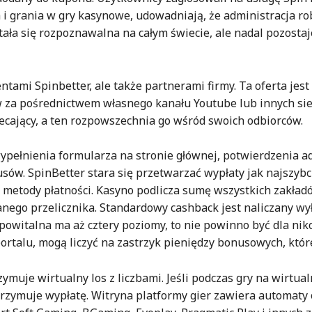
 i grania w gry kasynowe, udowadniają, że administracja ro
a stała się rozpoznawalna na całym świecie, ale nadal pozos
ntami Spinbetter, ale także partnerami firmy. Ta oferta jes
w za pośrednictwem własnego kanału Youtube lub innych sie
cający, a ten rozpowszechnia go wśród swoich odbiorców.
pełnienia formularza na stronie głównej, potwierdzenia adr
ów. SpinBetter stara się przetwarzać wypłaty jak najszybci
j metody płatności. Kasyno podlicza sumę wszystkich zakła
anego przelicznika. Standardowy cashback jest naliczany wył
 powitalna ma aż cztery poziomy, to nie powinno być dla ni
portalu, mogą liczyć na zastrzyk pieniędzy bonusowych, które
rzymuje wirtualny los z liczbami. Jeśli podczas gry na wirt
 otrzymuje wypłatę. Witryna platformy gier zawiera automat