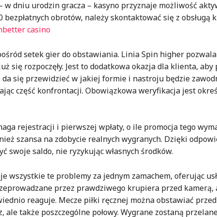
– w dniu urodzin gracza – kasyno przyznaje możliwość akty
0 bezpłatnych obrotów, należy skontaktować się z obsługą k
nbetter casino
ośród setek gier do obstawiania. Linia Spin higher pozwala 
już się rozpoczęły. Jest to dodatkowa okazja dla klienta, ab
 da się przewidzieć w jakiej formie i nastroju będzie zawo
ając część konfrontacji. Obowiązkowa weryfikacja jest ok
a rejestracji i pierwszej wpłaty, o ile promocja tego wym
nież szansa na zdobycie realnych wygranych. Dzięki odpowied
yć swoje saldo, nie ryzykując własnych środków.
je wszystkie te problemy za jednym zamachem, oferując us
przeprowadzane przez prawdziwego krupiera przed kamerą, 
wiednio reaguje. Mecze piłki ręcznej można obstawiać prze
z, ale także poszczególne połowy. Wygrane zostaną przelane