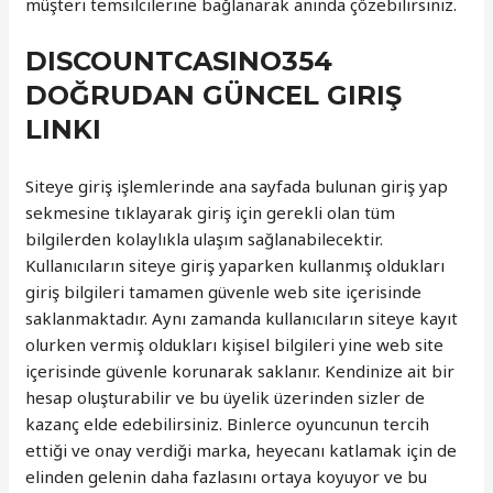
müşteri temsilcilerine bağlanarak anında çözebilirsiniz.
DISCOUNTCASINO354
DOĞRUDAN GÜNCEL GIRIŞ
LINKI
Siteye giriş işlemlerinde ana sayfada bulunan giriş yap
sekmesine tıklayarak giriş için gerekli olan tüm
bilgilerden kolaylıkla ulaşım sağlanabilecektir.
Kullanıcıların siteye giriş yaparken kullanmış oldukları
giriş bilgileri tamamen güvenle web site içerisinde
saklanmaktadır. Aynı zamanda kullanıcıların siteye kayıt
olurken vermiş oldukları kişisel bilgileri yine web site
içerisinde güvenle korunarak saklanır. Kendinize ait bir
hesap oluşturabilir ve bu üyelik üzerinden sizler de
kazanç elde edebilirsiniz. Binlerce oyuncunun tercih
ettiği ve onay verdiği marka, heyecanı katlamak için de
elinden gelenin daha fazlasını ortaya koyuyor ve bu