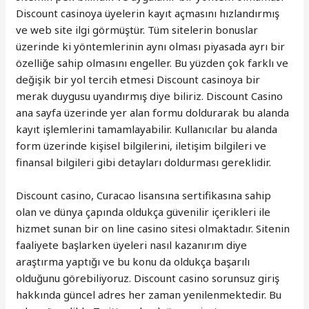
Discount casinoya üyelerin kayıt açmasını hızlandırmış
ve web site ilgi görmüştür. Tüm sitelerin bonuslar
üzerinde ki yöntemlerinin aynı olması piyasada ayrı bir
özelliğe sahip olmasını engeller. Bu yüzden çok farklı ve
değişik bir yol tercih etmesi Discount casinoya bir
merak duygusu uyandırmış diye biliriz. Discount Casino
ana sayfa üzerinde yer alan formu doldurarak bu alanda
kayıt işlemlerini tamamlayabilir. Kullanıcılar bu alanda
form üzerinde kişisel bilgilerini, iletişim bilgileri ve
finansal bilgileri gibi detayları doldurması gereklidir.
Discount casino, Curacao lisansına sertifikasına sahip
olan ve dünya çapında oldukça güvenilir içerikleri ile
hizmet sunan bir on line casino sitesi olmaktadır. Sitenin
faaliyete başlarken üyeleri nasıl kazanırım diye
araştırma yaptığı ve bu konu da oldukça başarılı
olduğunu görebiliyoruz. Discount casino sorunsuz giriş
hakkında güncel adres her zaman yenilenmektedir. Bu