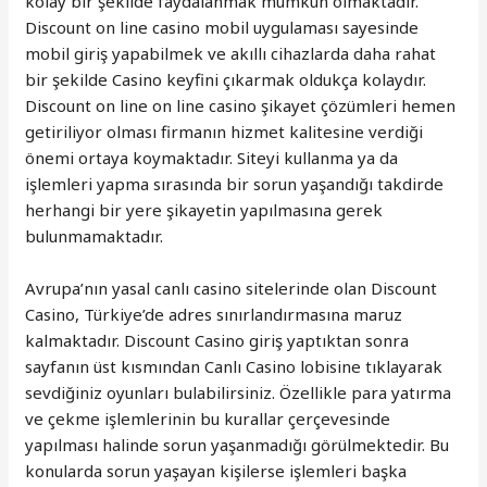
kolay bir şekilde faydalanmak mümkün olmaktadır.
Discount on line casino mobil uygulaması sayesinde
mobil giriş yapabilmek ve akıllı cihazlarda daha rahat
bir şekilde Casino keyfini çıkarmak oldukça kolaydır.
Discount on line on line casino şikayet çözümleri hemen
getiriliyor olması firmanın hizmet kalitesine verdiği
önemi ortaya koymaktadır. Siteyi kullanma ya da
işlemleri yapma sırasında bir sorun yaşandığı takdirde
herhangi bir yere şikayetin yapılmasına gerek
bulunmamaktadır.
Avrupa’nın yasal canlı casino sitelerinde olan Discount
Casino, Türkiye’de adres sınırlandırmasına maruz
kalmaktadır. Discount Casino giriş yaptıktan sonra
sayfanın üst kısmından Canlı Casino lobisine tıklayarak
sevdiğiniz oyunları bulabilirsiniz. Özellikle para yatırma
ve çekme işlemlerinin bu kurallar çerçevesinde
yapılması halinde sorun yaşanmadığı görülmektedir. Bu
konularda sorun yaşayan kişilerse işlemleri başka