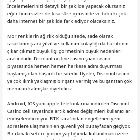
İncelemelerinizi detaylı bir şekilde yapacak olursanız
eğer bunu sizler de kısa süre içerisinde ve tabii ki çok
daha internet bir şekilde fark ediyor olacaksınız.
Mor renklerin ağırlık olduğu sitede, sade olarak
tasarlanmış ara yüzü ve kullanım kolaylığı da bu sitenin
çıkar çıkmaz büyük ilgi görmesinin büyük nedenleri
arasındadır. Discount on line casino şuan casino
piyasasında hemen hemen herkese adını duyurması
başlamış olan başarılı bir sitedir. Üyeler, Discountcasino
ya çok ılımlı yaklaşmış bir şans vermiş ve bu şanstan çok
memnun kalmışlar diyebiliriz.
Android, IOS yani apple telefonlarına indirilen Discount
Casino cell sayesinde artık adres değişimleri kullanıcıları
endişelendirmiyor. BTK tarafından engellenen yeni
adreslere ulaşmanın en güvenli yol bu sayfadan geçiyor.
Bir dahaki sefere yorum yaptığımda kullanılmak üzere