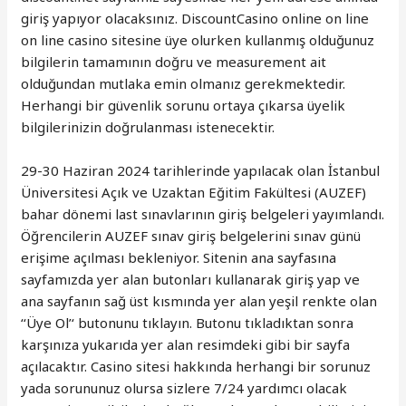
giriş yapıyor olacaksınız. DiscountCasino online on line
on line casino sitesine üye olurken kullanmış olduğunuz
bilgilerin tamamının doğru ve measurement ait
olduğundan mutlaka emin olmanız gerekmektedir.
Herhangi bir güvenlik sorunu ortaya çıkarsa üyelik
bilgilerinizin doğrulanması istenecektir.
29-30 Haziran 2024 tarihlerinde yapılacak olan İstanbul
Üniversitesi Açık ve Uzaktan Eğitim Fakültesi (AUZEF)
bahar dönemi last sınavlarının giriş belgeleri yayımlandı.
Öğrencilerin AUZEF sınav giriş belgelerini sınav günü
erişime açılması bekleniyor. Sitenin ana sayfasına
sayfamızda yer alan butonları kullanarak giriş yap ve
ana sayfanın sağ üst kısmında yer alan yeşil renkte olan
‘‘Üye Ol’‘ butonunu tıklayın. Butonu tıkladıktan sonra
karşınıza yukarıda yer alan resimdeki gibi bir sayfa
açılacaktır. Casino sitesi hakkında herhangi bir sorunuz
yada sorununuz olursa sizlere 7/24 yardımcı olacak