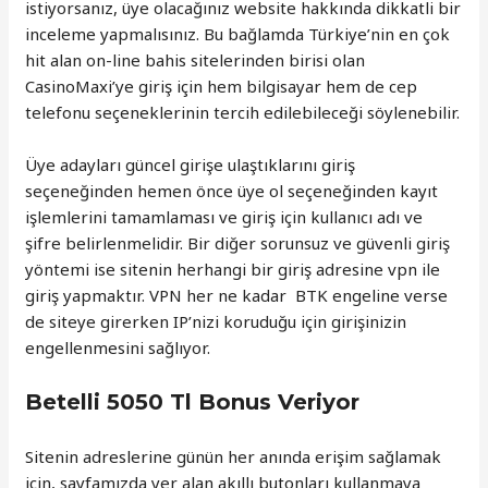
istiyorsanız, üye olacağınız website hakkında dikkatli bir
inceleme yapmalısınız. Bu bağlamda Türkiye’nin en çok
hit alan on-line bahis sitelerinden birisi olan
CasinoMaxi’ye giriş için hem bilgisayar hem de cep
telefonu seçeneklerinin tercih edilebileceği söylenebilir.
Üye adayları güncel girişe ulaştıklarını giriş
seçeneğinden hemen önce üye ol seçeneğinden kayıt
işlemlerini tamamlaması ve giriş için kullanıcı adı ve
şifre belirlenmelidir. Bir diğer sorunsuz ve güvenli giriş
yöntemi ise sitenin herhangi bir giriş adresine vpn ile
giriş yapmaktır. VPN her ne kadar BTK engeline verse
de siteye girerken IP’nizi koruduğu için girişinizin
engellenmesini sağlıyor.
Betelli 5050 Tl Bonus Veriyor
Sitenin adreslerine günün her anında erişim sağlamak
için, sayfamızda yer alan akıllı butonları kullanmaya