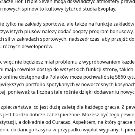
Gracze Hot Triple Seven mogą doświadczyć atmosfery prawd
armowych spinów to kultowy tytuł od studia Evoplay.
ie tylko na zakłady sportowe, ale także na funkcje zakładów
oczywistych plusów należy dodać bogaty program bonusowy, 
ich sił w zakładach sportowych, nadszedł czas, aby przejść d
lu różnych deweloperów.
, więc nie będziesz miał problemu z wypróbowaniem każdeg
 mają również dostęp do wszystkich funkcji strony, takich j
yno online dostępne dla Polaków może pochwalić się 5860 ty
jwiększych portfolio spotykanych w nowoczesnych kasynach
ej, ponieważ ta liczba stale rośnie dzięki dodawaniu nowyc
ieczeństwa, co jest dużą zaletą dla każdego gracza. Z pewn
s jest bardzo dobrze zabezpieczone. Możesz być tego pewie
nstytucji, a dokładnie od Curacao. Aspektem, na który gracz
awienie do danego kasyna w przypadku wypłat wygranych pieni