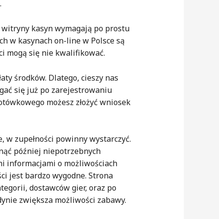
.
e witryny kasyn wymagają po prostu
ch w kasynach on-line w Polsce są
ci mogą się nie kwalifikować.
aty środków. Dlatego, cieszy nas
egać się już po zarejestrowaniu
 gotówkowego możesz złożyć wniosek
ne, w zupełności powinny wystarczyć.
nąć później niepotrzebnych
mi informacjami o możliwościach
ści jest bardzo wygodne. Strona
egorii, dostawców gier, oraz po
edynie zwiększa możliwości zabawy.