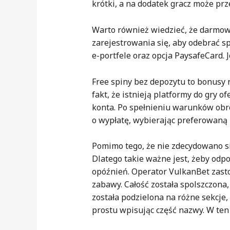
krótki, a na dodatek gracz może pr
Warto również wiedzieć, że darmowe
zarejestrowania się, aby odebrać s
e-portfele oraz opcja PaysafeCard. 
Free spiny bez depozytu to bonusy 
fakt, że istnieją platformy do gry 
konta. Po spełnieniu warunków obr
o wypłatę, wybierając preferowaną 
Pomimo tego, że nie zdecydowano się
Dlatego takie ważne jest, żeby od
opóźnień. Operator VulkanBet zast
zabawy. Całość została spolszczona,
została podzielona na różne sekcje
prostu wpisując część nazwy. W ten