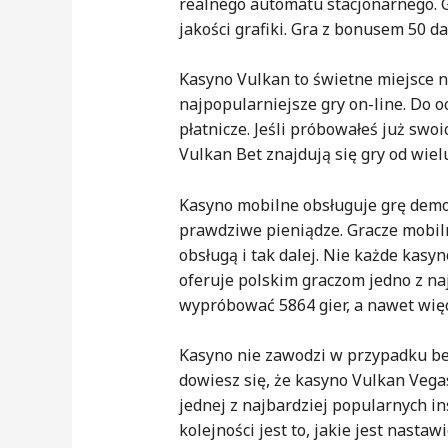
realnego automatu stacjonarnego. 
jakości grafiki. Gra z bonusem 50 d
Kasyno Vulkan to świetne miejsce n
najpopularniejsze gry on-line. Do 
płatnicze. Jeśli próbowałeś już swo
Vulkan Bet znajdują się gry od wie
Kasyno mobilne obsługuje grę demo
prawdziwe pieniądze. Gracze mobilni
obsługą i tak dalej. Nie każde kas
oferuje polskim graczom jedno z na
wypróbować 5864 gier, a nawet więc
Kasyno nie zawodzi w przypadku bezp
dowiesz się, że kasyno Vulkan Vega
jednej z najbardziej popularnych i
kolejności jest to, jakie jest nast