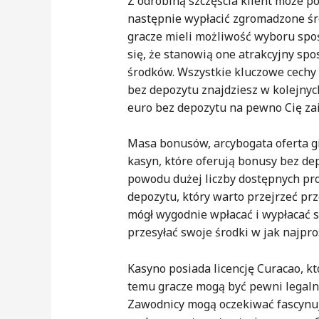
Z odrobiną szczęścia klient może p
następnie wypłacić zgromadzone śro
gracze mieli możliwość wyboru spoś
się, że stanowią one atrakcyjny sp
środków. Wszystkie kluczowe cechy 
bez depozytu znajdziesz w kolejnych
euro bez depozytu na pewno Cię zai
Masa bonusów, arcybogata oferta gie
kasyn, które oferują bonusy bez dep
powodu dużej liczby dostępnych pro
depozytu, który warto przejrzeć pr
mógł wygodnie wpłacać i wypłacać s
przesyłać swoje środki w jak najpro
Kasyno posiada licencję Curacao, kt
temu gracze mogą być pewni legalnoś
Zawodnicy mogą oczekiwać fascynuj