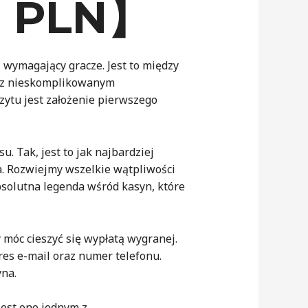
0 PLN】
j wymagający gracze. Jest to między
sy z nieskomplikowanym
ytu jest założenie pierwszego
. Tak, jest to jak najbardziej
. Rozwiejmy wszelkie wątpliwości
solutna legenda wśród kasyn, które
 móc cieszyć się wypłatą wygranej.
es e-mail oraz numer telefonu.
yna.
jest ono jednym z