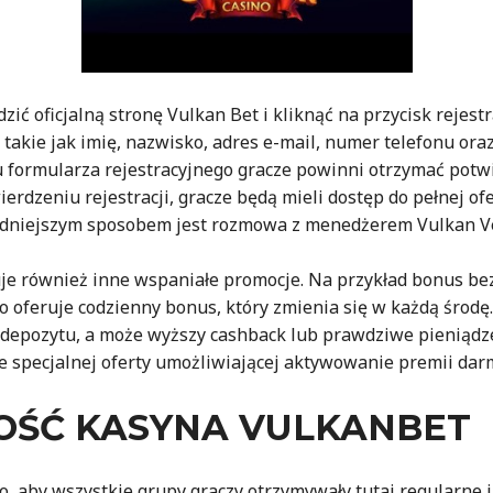
ć oficjalną stronę Vulkan Bet i kliknąć na przycisk rejestra
takie jak imię, nazwisko, adres e-mail, numer telefonu or
u formularza rejestracyjnego gracze powinni otrzymać pot
rdzeniu rejestracji, gracze będą mieli dostęp do pełnej of
dniejszym sposobem jest rozmowa z menedżerem Vulkan Veg
je również inne wspaniałe promocje. Na przykład bonus be
o oferuje codzienny bonus, który zmienia się w każdą środ
depozytu, a może wyższy cashback lub prawdziwe pieniądze.
ze specjalnej oferty umożliwiającej aktywowanie premii d
OŚĆ KASYNA VULKANBET
to, aby wszystkie grupy graczy otrzymywały tutaj regularne 