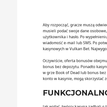
Aby rozpocząć, gracze muszą odwiedzi
musieli podać swoje dane osobowe, 
użytkownika i hasło. Po wypełnieni
wiadomość e-mail lub SMS. Po potwie
kasynowych w Vulkan Bet. Najwygo
Oczywiście, oferta bonusów obejmu
bonus bez depozytu. Ponadto kasyn
w grze Book of Dead lub bonus bez 
konto w kasynie, mogą skorzystać 
FUNKCJONALN
Jak widać, twórcy kasyna zadbali o 